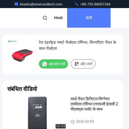
blueliu@wisecardtech.com
+86-755-86007346
बोली
Hindi
रेड एंड्रॉइड स्मार्ट पीओएस टर्मिनल, फिंगरप्रिंट रीडर के
साथ पीओएस
अब बात करें
और जानें
संबंधित वीडियो
कार्ड रीडर डिजिटल सिग्नेचर
एमपीएस टर्मिनल एनएफसी ईएमवी 2
पीएसएएम स्लॉट के साथ
स्मार्ट पीओएस टर्मिनल
2026-02-09
00:44