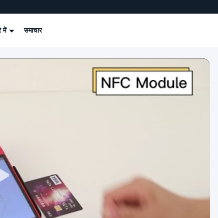
े में
समाचार