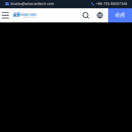
blueliu@wisecardtech.com
+86-755-86007346
बोली