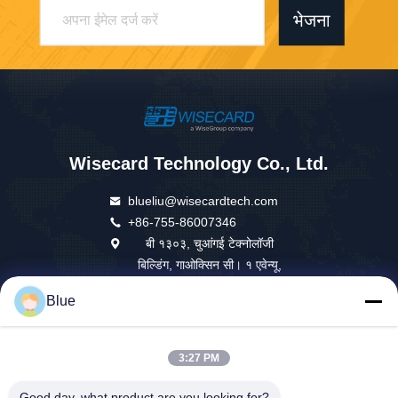
भेजना
Wisecard Technology Co., Ltd.
blueliu@wisecardtech.com
+86-755-86007346
बी १३०३, चुआंगई टेक्नोलॉजी
बिल्डिंग, गाओक्सिन सी। १ एवेन्यू,
नानशान, शेन्ज़ेन, ग्वांगडोंग, ५१८०५
Blue
७, चीन
3:27 PM
चीन अच्छा गुणवत्ता स्मार्ट कार्ड समाधान आपूर्तिकर्ता। कॉपीराइट © 2026 Wisecard
Good day, what product are you looking for?