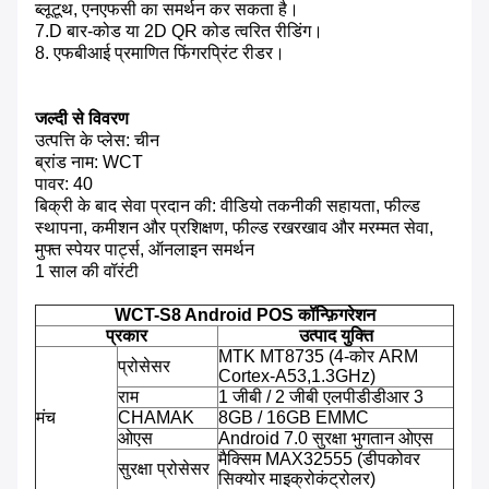
ब्लूटूथ, एनएफसी का समर्थन कर सकता है।
7.D बार-कोड या 2D QR कोड त्वरित रीडिंग।
8. एफबीआई प्रमाणित फिंगरप्रिंट रीडर।
जल्दी से विवरण
उत्पत्ति के प्लेस: चीन
ब्रांड नाम: WCT
पावर: 40
बिक्री के बाद सेवा प्रदान की: वीडियो तकनीकी सहायता, फील्ड
स्थापना, कमीशन और प्रशिक्षण, फील्ड रखरखाव और मरम्मत सेवा,
मुफ्त स्पेयर पार्ट्स, ऑनलाइन समर्थन
1 साल की वॉरंटी
WCT-S8 Android POS कॉन्फ़िगरेशन
प्रकार
उत्पाद युक्ति
MTK MT8735 (4-कोर ARM
प्रोसेसर
Cortex-A53,1.3GHz)
राम
1 जीबी / 2 जीबी एलपीडीडीआर 3
मंच
CHAMAK
8GB / 16GB EMMC
ओएस
Android 7.0 सुरक्षा भुगतान ओएस
मैक्सिम MAX32555 (डीपकोवर
सुरक्षा प्रोसेसर
सिक्योर माइक्रोकंट्रोलर)