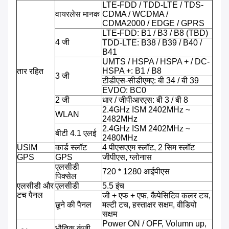
LTE-FDD / TDD-LTE / TDS-
वायरलेस मानक
CDMA / WCDMA /
CDMA2000 / EDGE / GPRS
LTE-FDD: B1 / B3 / B8 (TBD)
4 जी
TDD-LTE: B38 / B39 / B40 /
B41
UMTS / HSPA / HSPA + / DC-
HSPA +: B1 / B8
तार रहित
3 जी
टीडीएस-सीडीएमए: बी 34 / बी 39
EVDO: BC0
2 जी
धार / जीपीआरएस: बी 3 / बी 8
2.4GHz ISM 2402MHz ~
WLAN
2482MHz
2.4GHz ISM 2402MHz ~
बीटी 4.1 एलई
2480MHz
USIM
कार्ड स्लॉट
4 पीएसएएम स्लॉट, 2 सिम स्लॉट
GPS
GPS
जीपीएस, ग्लोनास
एलसीडी
720 * 1280 आईपीएस
पिक्सेल
एलसीडी और
एलसीडी
5.5 इंच
टच पैनल
जी + एफ + एफ, कैपेसिटिव कलर टच,
छूने की पैनल
मल्टी टच, हस्ताक्षर सक्षम, वीडियो
सक्षम
Power ON / OFF, Volumn up,
भौतिक कुंजी