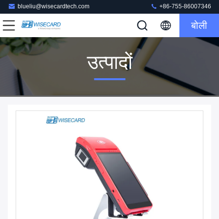
blueliu@wisecardtech.com
+86-755-86007346
बोली
उत्पादों