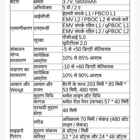
बैटरी
क्षमता
3.7V, 5800mAh
अभियोक्ता
5 वी / 2 ए
ईएमवी संपर्क L1 / PBCO L1
आईसीसी
EMV L2 / PBOC L2 से संपर्क करें
EMV संपर्क रहित L1 / qPBOC L1
प्रमाणीकरण
एनएफसी
EMV संपर्क रहित L2 / qPBOC L2
पीसीआई 5.0
सुरक्षा
यूपीटीएस 2.0
संचालन
तापमान
-5 से +50 डिग्री सेल्सियस
योग्य
सापेक्षिक
10% से 85% आरएच
वातावरण
आर्द्रता
तापमान
-10 से +60 डिग्री सेल्सियस
भंडारण का
सापेक्षिक
वातावरण
10% से 90% आरएच
आर्द्रता
आकार और
आयाम और
बैटरी के साथ 203 मिमी * 85 मिमी *
Weigt
वजन
53 मिमी, 480 ग्राम
मुद्रण विधि
थर्मल लाइन डॉट विधि
कागज़
थर्मल रोल पेपर (मानक) 57 * 40 मिमी
प्रभावी मुद्रण
48 मिमी
क्षेत्र
अधिकतम 70 मिमी / सेकंड (480 डॉट
स्पीड
लाइन / सेकंड)
माइक्रो
मुद्रण संकल्प
8 डॉट्स / मिमी
प्रिंटर
चरित्र
12 * 24 डॉट्स और 24 * 48 डॉट्स