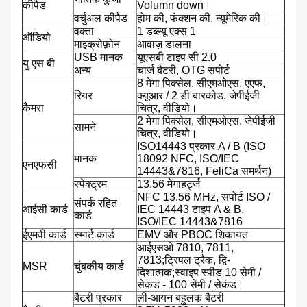
कीपैड
Volumn down।
वर्चुअल कीपैड
होम की, फंक्शन की, न्यूमेरिक की।
वक्ता
1 डब्ल्यू एक्स 1
ऑडियो
माइक्रोफ़ोन
आवाज़ डालना
USB मानक
यूएसबी टाइप सी 2.0
यु एस बी
अन्य
चार्ज बैटरी, OTG सपोर्ट
8 मेगा पिक्सेल, सीएमओएस, एएफ,
रियर
क्यूआर / 2 डी बारकोड, जेपीईजी
कैमरा
चित्र, वीडियो।
2 मेगा पिक्सेल, सीएमओएस, जेपीईजी
सामने
चित्र, वीडियो।
ISO14443 प्रकार A / B (ISO
मानक
18092 NFC, ISO/IEC
एनएफसी
14443&7816, FeliCa समर्थन)
स्पेक्ट्रम
13.56 मेगाहर्ट्ज
NFC 13.56 MHz, सपोर्ट ISO /
संपर्क रहित
आईसी कार्ड
IEC 14443 टाइप A & B,
कार्ड
ISO/IEC 14443&7816
ईएमवी कार्ड
स्मार्ट कार्ड
EMV और PBOC शिकायत
आईएसओ 7810, 7811,
7813;ट्रिपल ट्रैक, द्वि-
MSR
चुंबकीय कार्ड
दिशात्मक;स्वाइप स्पीड 10 सेमी /
सेकंड - 100 सेमी / सेकंड।
बैटरी प्रकार
ली-आयन बहुलक बैटरी