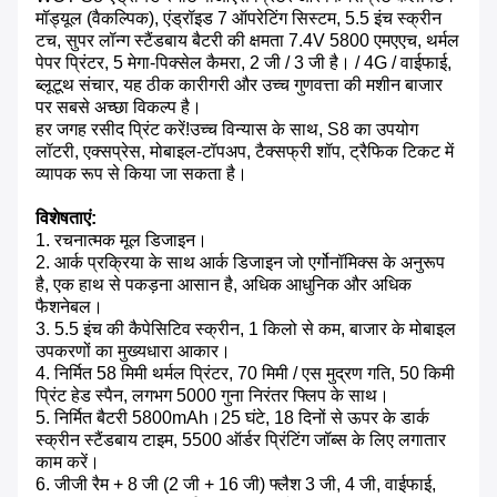
मॉड्यूल (वैकल्पिक), एंड्रॉइड 7 ऑपरेटिंग सिस्टम, 5.5 इंच स्क्रीन
टच, सुपर लॉन्ग स्टैंडबाय बैटरी की क्षमता 7.4V 5800 एमएएच, थर्मल
पेपर प्रिंटर, 5 मेगा-पिक्सेल कैमरा, 2 जी / 3 जी है। / 4G / वाईफाई,
ब्लूटूथ संचार, यह ठीक कारीगरी और उच्च गुणवत्ता की मशीन बाजार
पर सबसे अच्छा विकल्प है।
हर जगह रसीद प्रिंट करें!उच्च विन्यास के साथ, S8 का उपयोग
लॉटरी, एक्सप्रेस, मोबाइल-टॉपअप, टैक्सफ्री शॉप, ट्रैफिक टिकट में
व्यापक रूप से किया जा सकता है।
विशेषताएं:
1. रचनात्मक मूल डिजाइन।
2. आर्क प्रक्रिया के साथ आर्क डिजाइन जो एर्गोनॉमिक्स के अनुरूप
है, एक हाथ से पकड़ना आसान है, अधिक आधुनिक और अधिक
फैशनेबल।
3. 5.5 इंच की कैपेसिटिव स्क्रीन, 1 किलो से कम, बाजार के मोबाइल
उपकरणों का मुख्यधारा आकार।
4. निर्मित 58 मिमी थर्मल प्रिंटर, 70 मिमी / एस मुद्रण गति, 50 किमी
प्रिंट हेड स्पैन, लगभग 5000 गुना निरंतर फ्लिप के साथ।
5. निर्मित बैटरी 5800mAh।25 घंटे, 18 दिनों से ऊपर के डार्क
स्क्रीन स्टैंडबाय टाइम, 5500 ऑर्डर प्रिंटिंग जॉब्स के लिए लगातार
काम करें।
6. जीजी रैम + 8 जी (2 जी + 16 जी) फ्लैश 3 जी, 4 जी, वाईफाई,