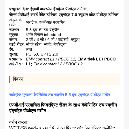
प्रमुखता देना:
ईएमवी वायरलेस हैंडहेल्ड पीओएस टर्मिनल
,
रोह्स पीसीआई स्मार्ट पेमेंट टर्मिनल
,
एंड्रॉइड 7.0 क्यूआर कोड पीओएस टर्मिनल
अंगुली की
अराटेक, एफबीआई प्रमाणित
छाप:
स्क्रीन:
5.5 इंच की टच स्क्रीन
मुद्रक:
थर्मल प्रिंटर inbedded
संचार:
2 जी / 3 जी / 4 जी / वाईफाई, ब्लूटूथ
कार्ड रीडर:
संपर्क रहित, संपर्क, मैगस्ट्रिप
रंग:
लाल
सुरक्षा:
PCI 5.0 UPTS 2.0
प्रमाणन-
EMV contact L1 / PBCO L1;
EMV संपर्क L1 / PBCO
आईसीसी:
L1;
EMV contact L2 / PBOC L2
विवरण
सर्वश्रेष्ठ गुणवत्ता कैपेसिटिव टच स्क्रीन 5.5 इंच एंड्रॉइड पीओएस मशीन
एफबीआई प्रमाणित फिंगरप्रिंट रीडर के साथ कैपेसिटिव टच स्क्रीन
एंड्रॉइड पीओएस मशीन
वर्णन करना
WCT-S8 एंड्रॉयड स्मार्ट पीओएस प्रिंटर और फिंगरप्रिंट कलेक्टिंग