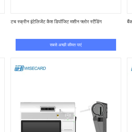
सबसे अच्छी कीमत पाएं
टच स्क्रीन इंटेलिजेंट कैश डिपॉजिट मशीन फ्लोर स्टैंडिंग
बै
सबसे अच्छी कीमत पाएं