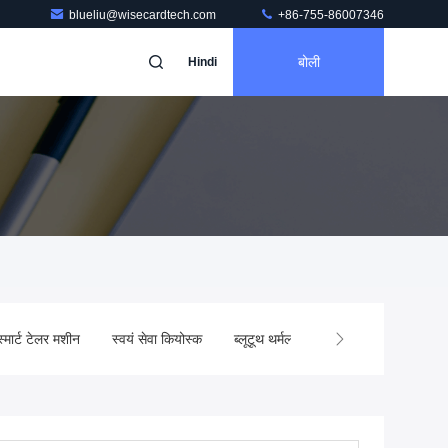
blueliu@wisecardtech.com
+86-755-86007346
बोली
Hindi
स्मार्ट टेलर मशीन
स्वयं सेवा कियोस्क
ब्लूटूथ थर्मल प्रिंटर
हैंडहेल्ड बारकोड 