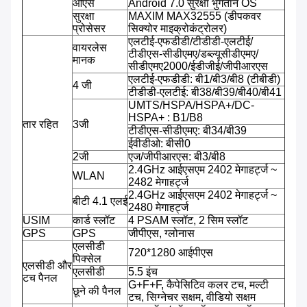
ओएस
Android 7.0 सुरक्षा भुगतान OS
सुरक्षा
MAXIM MAX32555 (डीपकवर
प्रोसेसर
सिक्योर माइक्रोकंट्रोलर)
एलटीई-एफडीडी/टीडीडी-एलटीई/
वायरलेस
टीडीएस-सीडीएमए/डब्ल्यूसीडीएमए/
मानक
सीडीएमए2000/ईडीजीई/जीपीआरएस
एलटीई-एफडीडी: बी1/बी3/बी8 (टीबीडी)
4 जी
टीडीडी-एलटीई: बी38/बी39/बी40/बी41
UMTS/HSPA/HSPA+/DC-
HSPA+ : B1/B8
तार रहित
3जी
टीडीएस-सीडीएमए: बी34/बी39
ईवीडीओ: बीसी0
2जी
एज/जीपीआरएस: बी3/बी8
2.4GHz आईएसएम 2402 मेगाहर्ट्ज ~
WLAN
2482 मेगाहर्ट्ज
2.4GHz आईएसएम 2402 मेगाहर्ट्ज ~
बीटी 4.1 एलई
2480 मेगाहर्ट्ज
USIM
कार्ड स्लॉट
4 PSAM स्लॉट, 2 सिम स्लॉट
GPS
GPS
जीपीएस, ग्लोनास
एलसीडी
720*1280 आईपीएस
पिक्सेल
एलसीडी और
एलसीडी
5.5 इंच
टच पैनल
G+F+F, कैपेसिटिव कलर टच, मल्टी
छूने की पैनल
टच, सिग्नेचर सक्षम, वीडियो सक्षम