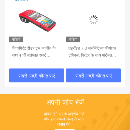
वीडियो
वीडियो
वीड
एस
फिंगरप्रिंट रीडर टच स्क्रीन के
एंड्रॉइड 7.0 बायोमेट्रिक पीओएस
फिं
साथ 4 जी वाईफाई स्मार्ट
टर्मिनल, प्रिंटर के साथ पोर्टेबल
जी 
बायोमेट्रिक पीओएस
पीओएस मशीन बैटरी में निर्मित
पी
सबसे अच्छी कीमत पाएं
सबसे अच्छी कीमत पाएं
अपनी जांच भेजें
कृपया हमें अपना अनुरोध भेजें 
और हम आपको जल्द से जल्द 
जवाब देंगे।