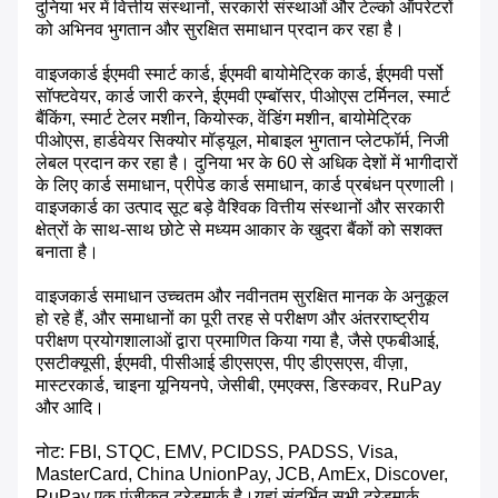
दुनिया भर में वित्तीय संस्थानों, सरकारी संस्थाओं और टेल्को ऑपरेटरों
को अभिनव भुगतान और सुरक्षित समाधान प्रदान कर रहा है।
वाइजकार्ड ईएमवी स्मार्ट कार्ड, ईएमवी बायोमेट्रिक कार्ड, ईएमवी पर्सो
सॉफ्टवेयर, कार्ड जारी करने, ईएमवी एम्बॉसर, पीओएस टर्मिनल, स्मार्ट
बैंकिंग, स्मार्ट टेलर मशीन, कियोस्क, वेंडिंग मशीन, बायोमेट्रिक
पीओएस, हार्डवेयर सिक्योर मॉड्यूल, मोबाइल भुगतान प्लेटफॉर्म, निजी
लेबल प्रदान कर रहा है। दुनिया भर के 60 से अधिक देशों में भागीदारों
के लिए कार्ड समाधान, प्रीपेड कार्ड समाधान, कार्ड प्रबंधन प्रणाली।
वाइजकार्ड का उत्पाद सूट बड़े वैश्विक वित्तीय संस्थानों और सरकारी
क्षेत्रों के साथ-साथ छोटे से मध्यम आकार के खुदरा बैंकों को सशक्त
बनाता है।
वाइजकार्ड समाधान उच्चतम और नवीनतम सुरक्षित मानक के अनुकूल
हो रहे हैं, और समाधानों का पूरी तरह से परीक्षण और अंतरराष्ट्रीय
परीक्षण प्रयोगशालाओं द्वारा प्रमाणित किया गया है, जैसे एफबीआई,
एसटीक्यूसी, ईएमवी, पीसीआई डीएसएस, पीए डीएसएस, वीज़ा,
मास्टरकार्ड, चाइना यूनियनपे, जेसीबी, एमएक्स, डिस्कवर, RuPay
और आदि।
नोट: FBI, STQC, EMV, PCIDSS, PADSS, Visa,
MasterCard, China UnionPay, JCB, AmEx, Discover,
RuPay एक पंजीकृत ट्रेडमार्क है।यहां संदर्भित सभी ट्रेडमार्क