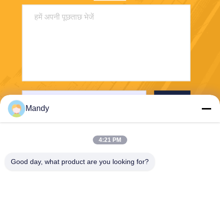
भेजना
Mandy
4:21 PM
Good day, what product are you looking for?
Wisecard Technology Co., Ltd.
blueliu@wisecardtech.com
+86-755-86007346