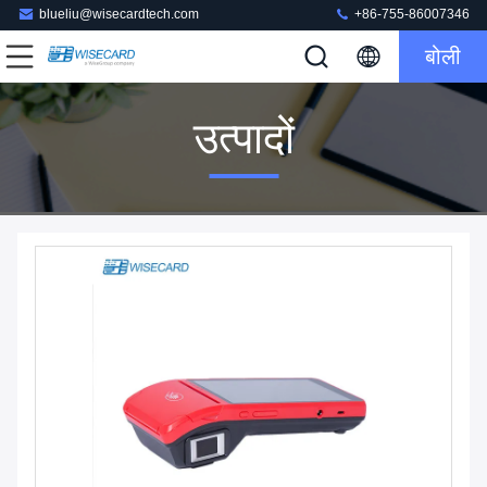
blueliu@wisecardtech.com
+86-755-86007346
बोली
उत्पादों