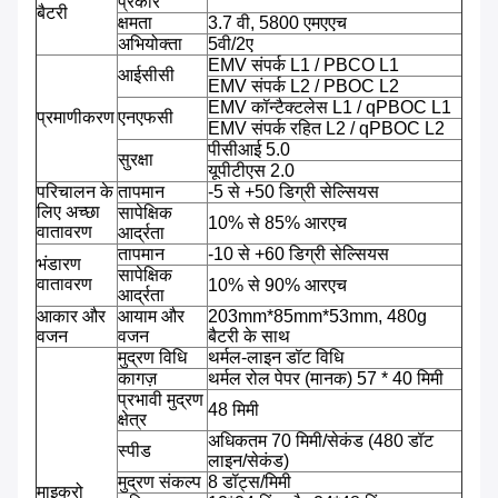
प्रकार
बैटरी
क्षमता
3.7 वी, 5800 एमएएच
अभियोक्ता
5वी/2ए
EMV संपर्क L1 / PBCO L1
आईसीसी
EMV संपर्क L2 / PBOC L2
EMV कॉन्टैक्टलेस L1 / qPBOC L1
प्रमाणीकरण
एनएफसी
EMV संपर्क रहित L2 / qPBOC L2
पीसीआई 5.0
सुरक्षा
यूपीटीएस 2.0
परिचालन के
तापमान
-5 से +50 डिग्री सेल्सियस
लिए अच्छा
सापेक्षिक
10% से 85% आरएच
वातावरण
आर्द्रता
तापमान
-10 से +60 डिग्री सेल्सियस
भंडारण
सापेक्षिक
वातावरण
10% से 90% आरएच
आर्द्रता
आकार और
आयाम और
203mm*85mm*53mm, 480g
वजन
वजन
बैटरी के साथ
मुद्रण विधि
थर्मल-लाइन डॉट विधि
कागज़
थर्मल रोल पेपर (मानक) 57 * 40 मिमी
प्रभावी मुद्रण
48 मिमी
क्षेत्र
अधिकतम 70 मिमी/सेकंड (480 डॉट
स्पीड
लाइन/सेकंड)
मुद्रण संकल्प
8 डॉट्स/मिमी
माइक्रो