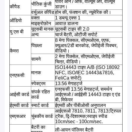
पावर ऑन / ऑफ, वॉल्यूम अप, वॉल्यूम
भौतिक कुंजी
कीपैड
डाउन।
वर्चुअल कीपैड
होम की, फंक्शन की, न्यूमेरिक की।
वक्ता
1 डब्ल्यू एक्स 1
ऑडियो
माइक्रोफ़ोन
आवाज़ डालना
यूएसबी मानक
यूएसबी टाइप सी 2.0
यु एस बी
अन्य
चार्ज बैटरी, ओटीजी सपोर्ट
8 मेगा पिक्सल, सीएमओएस, एएफ,
पिछला
क्यूआर/2डी बारकोड, जेपीईजी पिक्चर,
कैमरा
वीडियो।
2 मेगा पिक्सेल, सीएमओएस, जेपीईजी
सामने
चित्र, वीडियो।
ISO14443 टाइप A/B (ISO 18092
मानक
NFC, ISO/IEC 14443&7816,
एनएफसी
FeliCa सपोर्ट)
स्पेक्ट्रम
13.56 मेगाहर्ट्ज
एनएफसी 13.56 मेगाहर्ट्ज, समर्थन
संपर्क रहित
आईसी कार्ड
आईएसओ / आईईसी 14443 टाइप ए एंड
कार्ड
बी, मिफेयर
ईएमवी कार्ड
स्मार्ट कार्ड
ईएमवी और पीबीओसी अनुपालन
आईएसओ 7810, 7811, 7813;ट्रिपल
एमएसआर
चुंबकीय कार्ड
ट्रैक, द्वि-दिशात्मक;स्वाइप स्पीड
10cm/sec - 100cm/sec.
बैटरी का
ली-आयन पॉलिमर बैटरी