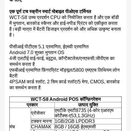
एक पूर्ण टच स्क्रीन स्मार्ट मोबाइल पीओएस टर्मिनल
WCT-S8 उच्च प्रदर्शन CPU को नियोजित करता है और एक बॉडी
में भुगतान, बारकोड स्कैनर और हाई-स्पीड प्रिंटर को एकीकृत करता
है।बड़ी मात्रा में बैटरी डिजाइन प्रदर्शन को और अधिक उत्कृष्ट बनाता
है।
पीसीआई पीटीएस 5.1 प्रमाणित, ईएमवी प्रमाणित
Android 7.0 सुरक्षा भुगतान OS
4जी एलटीई वाई-फाई, ब्लूटूथ, कॉन्टैक्टलेस/एनएफसी.जीपीएस का
समर्थन करता है
एफबीआई प्रमाणित फ़िंगरप्रिंट मॉड्यूल/5800 एमएएच लिथियम लोन
बैटरी
4PSAM कार्ड स्लॉट, 2 सिम कार्ड स्लॉट/5 मेगा, CMOS, बारकोड
का समर्थन करता है
WCT-S8 Android POS कॉन्फ़िगरेशन
प्रकार
उत्पाद युक्ति
एमटीके एमटी8735 (4-कोर एआरएम
प्रोसेसर
कोर्टेक्स-ए53,1.3GHz)
टक्कर मारना
1GB/2GB LPDDR3
मंच
CHAMAK
8GB / 16GB ईएमएमसी