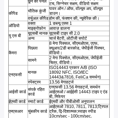
छूने की पैनल
टच, सिग्नेचर सक्षम, वीडियो सक्षम
पावर ऑन / ऑफ, वॉल्यूम अप, वॉल्यूम
भौतिक कुंजी
कीपैड
डाउन।
वर्चुअल कीपैड
होम की, फंक्शन की, न्यूमेरिक की।
वक्ता
1 डब्ल्यू एक्स 1
ऑडियो
माइक्रोफ़ोन
आवाज़ डालना
यूएसबी मानक
यूएसबी टाइप सी 2.0
यु एस बी
अन्य
चार्ज बैटरी, ओटीजी सपोर्ट
8 मेगा पिक्सल, सीएमओएस, एएफ,
पिछला
क्यूआर/2डी बारकोड, जेपीईजी पिक्चर,
कैमरा
वीडियो।
2 मेगा पिक्सेल, सीएमओएस, जेपीईजी
सामने
चित्र, वीडियो।
ISO14443 प्रकार A/B (ISO
मानक
18092 NFC, ISO/IEC
एनएफसी
14443&7816, FeliCa समर्थन)
स्पेक्ट्रम
13.56 मेगाहर्ट्ज
एनएफसी 13.56 मेगाहर्ट्ज, समर्थन
संपर्क रहित
आईसी कार्ड
आईएसओ / आईईसी 14443 टाइप ए एंड
कार्ड
बी, मिफेयर
ईएमवी कार्ड
स्मार्ट कार्ड
ईएमवी और पीबीओसी अनुपालन
आईएसओ 7810, 7811, 7813;ट्रिपल
एमएसआर
चुंबकीय कार्ड
ट्रैक, द्वि-दिशात्मक;स्वाइप स्पीड
10cm/sec - 100cm/sec.