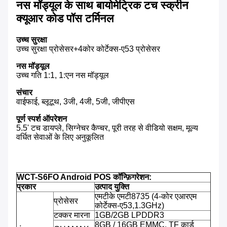
नस मॉड्यूल के साथ बायोमेट्रिक टच स्क्रीन
क्यूआर कोड पॉस टर्मिनल
उच्च सुरक्षा
उच्च सुरक्षा प्रोसेसर+4कोर कोर्टेक्स-ए53 प्रोसेसर
नस मॉड्यूल
उच्च गति 1:1, 1:एन नस मॉड्यूल
संचार
वाईफाई, ब्लूटूथ, 3जी, 4जी, 5जी, जीपीएस
पूर्ण स्पर्श ऑपरेशन
5.5' टच डायप्ले, सिग्नेचर कैप्चर, पूरी तरह से वीडियो सक्षम, मूल्य
वर्धित सेवाओं के लिए अनुकूलित
WCT-S6FO Android POS कॉन्फ़िगरेशन:
प्रकार
उत्पाद युक्ति
एमटीके एमटी8735 (4-कोर एआरएम
प्रोसेसर
कोर्टेक्स-ए53,1.3GHz)
टक्कर मारना
1GB/2GB LPDDR3
8GB / 16GB EMMC, TF कार्ड