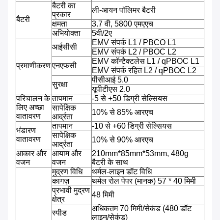
बैटरी का
ली-आयन पॉलिमर बैटरी
प्रकार
बैटरी
क्षमता
3.7 वी, 5800 एमएएच
अभियोक्ता
5वी/2ए
EMV संपर्क L1 / PBCO L1
आईसीसी
EMV संपर्क L2 / PBOC L2
EMV कॉन्टैक्टलेस L1 / qPBOC L1
प्रमाणीकरण
एनएफसी
EMV संपर्क रहित L2 / qPBOC L2
पीसीआई 5.0
सुरक्षा
यूपीटीएस 2.0
परिचालन के
तापमान
-5 से +50 डिग्री सेल्सियस
लिए अच्छा
सापेक्षिक
10% से 85% आरएच
वातावरण
आर्द्रता
तापमान
-10 से +60 डिग्री सेल्सियस
भंडारण
सापेक्षिक
वातावरण
10% से 90% आरएच
आर्द्रता
आकार और
आयाम और
210mm*85mm*53mm, 480g
वजन
वजन
बैटरी के साथ
मुद्रण विधि
थर्मल-लाइन डॉट विधि
कागज़
थर्मल रोल पेपर (मानक) 57 * 40 मिमी
प्रभावी मुद्रण
48 मिमी
क्षेत्र
अधिकतम 70 मिमी/सेकंड (480 डॉट
स्पीड
लाइन/सेकंड)