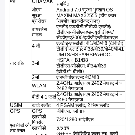
मंच
CHAMAK
समर्थित
ओएस
Android 7.0 सुरक्षा भुगतान OS
सुरक्षा
MAXIM MAX32555 (डीप-कवर
प्रोसेसर
सिक्योर माइक्रोकंट्रोलर)
एलटीई-एफडीडी/टीडीडी-एलटीई/
वायरलेस
टीडीएस-सीडीएमए/डब्ल्यूसीडीएमए/
मानक
सीडीएमए2000/ईडीजीई/जीपीआरएस
एलटीई-एफडीडी: बी1/बी3/बी8 (टीबीडी)
4 जी
टीडीडी-एलटीई: बी38/बी39/बी40/बी41
UMTS/HSPA/HSPA+/DC-
HSPA+: B1/B8
तार रहित
3जी
टीडीएस-सीडीएम: बी34/बी39
ईवीडीओ: बीसी0
2जी
एज/जीपीआरएस: बी3/बी8
2.4GHz आईएसएम 2402 मेगाहर्ट्ज ~
WLAN
2482 मेगाहर्ट्ज
2.4GHz आईएसएम 2402 मेगाहर्ट्ज ~
बीटी 4.1 एलई
2480 मेगाहर्ट्ज
USIM
कार्ड स्लॉट
4 PSAM स्लॉट, 2 सिम स्लॉट
GPS
GPS
जीपीएस, ग्लोनास
एलसीडी
720*1280 आईपीएस
पिक्सेल
एलसीडी और
एलसीडी
5.5 इंच
टच पैनल
G+F+F, कैपेसिटिव कलर टच, मल्टी