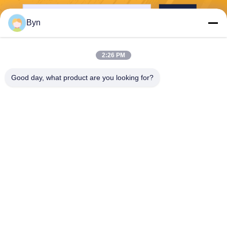
भेजना
Byn
2:26 PM
Good day, what product are you looking for?
Wisecard Technology Co., Ltd.
blueliu@wisecardtech.com
+86-755-86007346
बी १३०३, चुआंगई टेक्नोलॉजी
बिल्डिंग, गाओक्सिन सी। १ एवेन्यू,
नानशान, शेन्ज़ेन, ग्वांगडोंग, ५१८०५
७, चीन