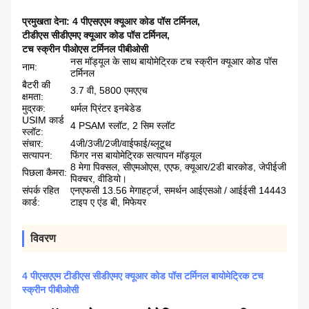
प्रमुखता देना:
4 पीएसएएम क्यूआर कोड पॉस टर्मिनल
,
टीडीएस सीडीएमए क्यूआर कोड पॉस टर्मिनल
,
टच स्क्रीन पीओएस टर्मिनल पीबीओसी
नस मॉड्यूल के साथ बायोमेट्रिक टच स्क्रीन क्यूआर कोड पॉस
नाम:
टर्मिनल
बैटरी की
3.7 वी, 5800 एमएएच
क्षमता:
मुद्रक:
थर्मल प्रिंटर इनबेडेड
USIM कार्ड
4 PSAM स्लॉट, 2 सिम स्लॉट
स्लॉट:
संचार:
4जी/3जी/2जी/वाईफाई/ब्लूटूथ
सत्यापन:
फिंगर नस बायोमेट्रिक सत्यापन मॉड्यूल
8 मेगा पिक्सल, सीएमओएस, एएफ, क्यूआर/2डी बारकोड, जेपीईजी
पिछला कैमरा:
पिक्चर, वीडियो।
संपर्क रहित
एनएफसी 13.56 मेगाहर्ट्ज, समर्थन आईएसओ / आईईसी 14443
कार्ड:
टाइप ए एंड बी, मिफेयर
विवरण
4 पीएसएएम टीडीएस सीडीएमए क्यूआर कोड पॉस टर्मिनल बायोमेट्रिक टच
स्क्रीन पीबीओसी