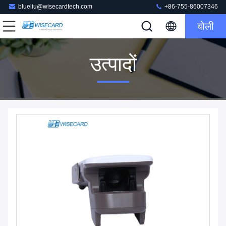
blueliu@wisecardtech.com
+86-755-86007346
बोली
उत्पादों