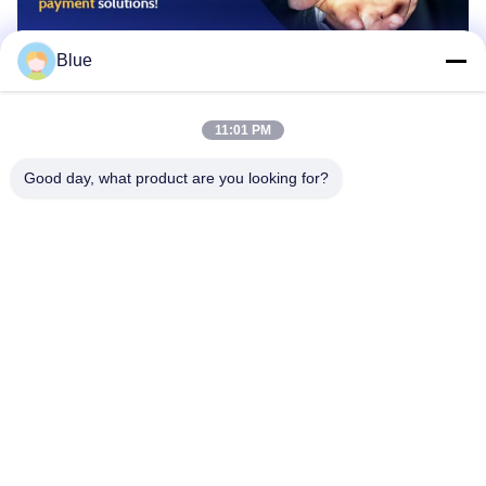
Blue
11:01 PM
Good day, what product are you looking for?
Wisecard Technology Co., Ltd.
blueliu@wisecardtech.com
+86-755-86007346
बी १३०३, चुआंगई टेक्नोलॉजी
बिल्डिंग, गाओक्सिन सी। १ एवेन्यू,
नानशान, शेन्ज़ेन, ग्वांगडोंग, ५१८०५
७, चीन