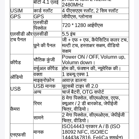
बीटी 4.1 एलई
2480MHz
USIM
कार्ड स्लॉट
4 पीएसएएम स्लॉट, 2 सिम स्लॉट
GPS
GPS
जीपीएस, ग्लोनास
एलसीडी
720 * 1280 आईपीएस
पिक्सेल
एलसीडी और
एलसीडी
5.5 इंच
टच पैनल
जी + एफ + एफ, कैपेसिटिव कलर टच,
छूने की पैनल
मल्टी टच, हस्ताक्षर सक्षम, वीडियो
सक्षम
Power ON / OFF, Volumn up,
भौतिक कुंजी
कीपैड
Volumn down।
वर्चुअल कीपैड
होम की, फंक्शन की, न्यूमेरिक की।
वक्ता
1 डब्ल्यू एक्स 1
ऑडियो
माइक्रोफ़ोन
आवाज़ डालना
USB मानक
यूएसबी टाइप सी 2.0
USB
अन्य
चार्ज बैटरी, OTG सपोर्ट
8 मेगा पिक्सेल, सीएमओएस, एएफ,
रियर
क्यूआर / 2 डी बारकोड, जेपीईजी
कैमरा
चित्र, वीडियो।
2 मेगा पिक्सेल, सीएमओएस, जेपीईजी
सामने
चित्र, वीडियो।
ISO14443 प्रकार A / B (ISO
मानक
18092 NFC, ISO/IEC
एनएफसी
14443&7816, FeliCa समर्थन)