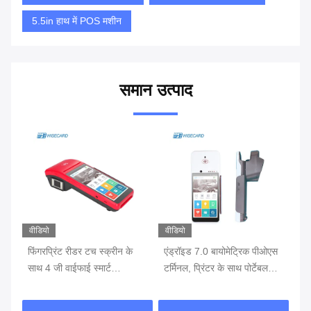
5.5in हाथ में POS मशीन
समान उत्पाद
वीडियो
वीडियो
वीड
एस
फिंगरप्रिंट रीडर टच स्क्रीन के
एंड्रॉइड 7.0 बायोमेट्रिक पीओएस
फिं
साथ 4 जी वाईफाई स्मार्ट
टर्मिनल, प्रिंटर के साथ पोर्टेबल
जी 
बायोमेट्रिक पीओएस
पीओएस मशीन बैटरी में निर्मित
पी