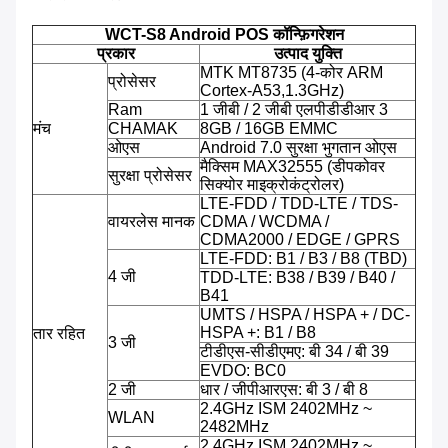
WCT-S8 Android POS कॉन्फ़िगरेशन
प्रकार
उत्पाद युक्ति
MTK MT8735 (4-कोर ARM
प्रोसेसर
Cortex-A53,1.3GHz)
Ram
1 जीबी / 2 जीबी एलपीडीडीआर 3
मंच
CHAMAK
8GB / 16GB EMMC
ओएस
Android 7.0 सुरक्षा भुगतान ओएस
मैक्सिम MAX32555 (डीपकोवर
सुरक्षा प्रोसेसर
सिक्योर माइक्रोकंट्रोलर)
LTE-FDD / TDD-LTE / TDS-
वायरलेस मानक
CDMA / WCDMA /
CDMA2000 / EDGE / GPRS
LTE-FDD: B1 / B3 / B8 (TBD)
4 जी
TDD-LTE: B38 / B39 / B40 /
B41
UMTS / HSPA / HSPA + / DC-
HSPA +: B1 / B8
तार रहित
3 जी
टीडीएस-सीडीएमए: बी 34 / बी 39
EVDO: BC0
2 जी
धार / जीपीआरएस: बी 3 / बी 8
2.4GHz ISM 2402MHz ~
WLAN
2482MHz
2.4GHz ISM 2402MHz ~