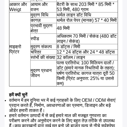
आकार और
आयाम और
बैटरी के साथ 203 मिमी * 85 मिमी *
Weigt
वजन
53 मिमी, 480 ग्राम
मुद्रण विधि
थर्मल लाइन डॉट विधि
कागज़
थर्मल रोल पेपर (मानक) 57 * 40 मिमी
प्रभावी मुद्रण
48 मिमी
क्षेत्र
अधिकतम 70 मिमी / सेकंड (480 डॉट
स्पीड
लाइन / सेकंड)
माइक्रो
मुद्रण संकल्प
8 डॉट्स / मिमी
प्रिंटर
चरित्र
12 * 24 डॉट्स और 24 * 48 डॉट्स
स्तंभों की संख्या
32 कॉलम / लाइन
पल्स प्रतिरोध: 100 मिलियन दालों /
डॉट (हमारे मानक स्थितियों के तहत);
मुद्रण प्रधान
घर्षण प्रतिरोध: कागज यात्रा दूरी 50
जीवन
किमी (प्रिंट अनुपात: 25% या उससे
कम)
हमें क्यों चुनें
वर्तमान में हम दुनिया भर में कई ग्राहकों के लिए OEM / ODM सेवाएं
प्रदान करते हैं, निर्माण, अवधारणाओं का प्रमाण, डिजाइन और बड़े
ऑर्डर हमारी ताकत हैं।
हमारे वर्तमान उत्पादों में से कई हमारे माल की मजबूत गुणवत्ता का
परीक्षण करने और अनुमोदन करने के लिए बहुत तेज़ तरीके से उपलब्ध
हैं।कुछ कारखानों द्वारा मूर्ख मत बनो जो बाजार मूल्य से नीचे सर्वश्रेष्ठ