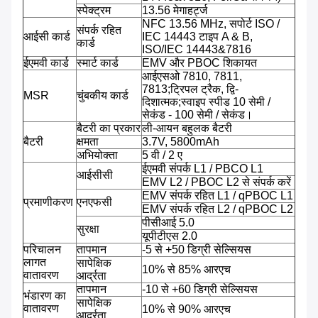
स्पेक्ट्रम
13.56 मेगाहर्ट्ज
NFC 13.56 MHz, सपोर्ट ISO /
संपर्क रहित
आईसी कार्ड
IEC 14443 टाइप A & B,
कार्ड
ISO/IEC 14443&7816
ईएमवी कार्ड
स्मार्ट कार्ड
EMV और PBOC शिकायत
आईएसओ 7810, 7811,
7813;ट्रिपल ट्रैक, द्वि-
MSR
चुंबकीय कार्ड
दिशात्मक;स्वाइप स्पीड 10 सेमी /
सेकंड - 100 सेमी / सेकंड।
बैटरी का प्रकार
ली-आयन बहुलक बैटरी
बैटरी
क्षमता
3.7V, 5800mAh
अभियोक्ता
5 वी / 2 ए
ईएमवी संपर्क L1 / PBCO L1
आईसीसी
EMV L2 / PBOC L2 से संपर्क करें
EMV संपर्क रहित L1 / qPBOC L1
प्रमाणीकरण
एनएफसी
EMV संपर्क रहित L2 / qPBOC L2
पीसीआई 5.0
सुरक्षा
यूपीटीएस 2.0
परिचालन
तापमान
-5 से +50 डिग्री सेल्सियस
लागत
सापेक्षिक
10% से 85% आरएच
वातावरण
आर्द्रता
तापमान
-10 से +60 डिग्री सेल्सियस
भंडारण का
सापेक्षिक
वातावरण
10% से 90% आरएच
आर्द्रता