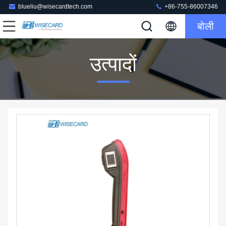
blueliu@wisecardtech.com
+86-755-86007346
बोली
उत्पादों