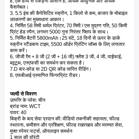
है, एक हाथ से पकड़ना आसान है, अधिक आधुनिक और अधिक
फैशनेबल।
3. 5.5 इंच की कैपेसिटिव स्क्रीन, 1 किलो से कम, बाजार के मोबाइल
उपकरणों का मुख्यधारा आकार।
4. निर्मित 58 मिमी थर्मल प्रिंटर, 70 मिमी / एस मुद्रण गति, 50 किमी
प्रिंट हेड स्पैन, लगभग 5000 गुना निरंतर फ्लिप के साथ।
5. निर्मित बैटरी 5800mAh।25 घंटे, 18 दिनों से ऊपर के डार्क
स्क्रीन स्टैंडबाय टाइम, 5500 ऑर्डर प्रिंटिंग जॉब्स के लिए लगातार
काम करें।
6. जीजी रैम + 8 जी (2 जी + 16 जी) फ्लैश 3 जी, 4 जी, वाईफाई,
ब्लूटूथ, एनएफसी का समर्थन कर सकता है।
7.D बार-कोड या 2D QR कोड त्वरित रीडिंग।
8. एफबीआई प्रमाणित फिंगरप्रिंट रीडर।
जल्दी से विवरण
उत्पत्ति के प्लेस: चीन
ब्रांड नाम: WCT
पावर: 40
बिक्री के बाद सेवा प्रदान की: वीडियो तकनीकी सहायता, फील्ड
स्थापना, कमीशन और प्रशिक्षण, फील्ड रखरखाव और मरम्मत सेवा,
मुफ्त स्पेयर पार्ट्स, ऑनलाइन समर्थन
1 साल की वॉरंटी