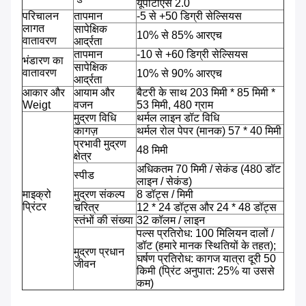
यूपीटीएस 2.0
परिचालन
तापमान
-5 से +50 डिग्री सेल्सियस
लागत
सापेक्षिक
10% से 85% आरएच
वातावरण
आर्द्रता
तापमान
-10 से +60 डिग्री सेल्सियस
भंडारण का
सापेक्षिक
वातावरण
10% से 90% आरएच
आर्द्रता
आकार और
आयाम और
बैटरी के साथ 203 मिमी * 85 मिमी *
Weigt
वजन
53 मिमी, 480 ग्राम
मुद्रण विधि
थर्मल लाइन डॉट विधि
कागज़
थर्मल रोल पेपर (मानक) 57 * 40 मिमी
प्रभावी मुद्रण
48 मिमी
क्षेत्र
अधिकतम 70 मिमी / सेकंड (480 डॉट
स्पीड
लाइन / सेकंड)
माइक्रो
मुद्रण संकल्प
8 डॉट्स / मिमी
प्रिंटर
चरित्र
12 * 24 डॉट्स और 24 * 48 डॉट्स
स्तंभों की संख्या
32 कॉलम / लाइन
पल्स प्रतिरोध: 100 मिलियन दालों /
डॉट (हमारे मानक स्थितियों के तहत);
मुद्रण प्रधान
घर्षण प्रतिरोध: कागज यात्रा दूरी 50
जीवन
किमी (प्रिंट अनुपात: 25% या उससे
कम)