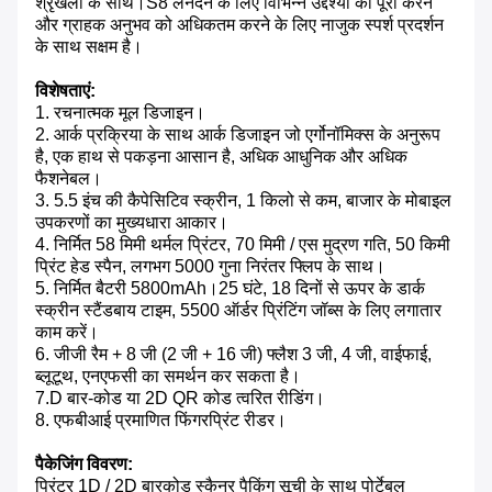
श्रृंखला के साथ।S8 लेनदेन के लिए विभिन्न उद्देश्यों को पूरा करने
और ग्राहक अनुभव को अधिकतम करने के लिए नाजुक स्पर्श प्रदर्शन
के साथ सक्षम है।
विशेषताएं:
1. रचनात्मक मूल डिजाइन।
2. आर्क प्रक्रिया के साथ आर्क डिजाइन जो एर्गोनॉमिक्स के अनुरूप
है, एक हाथ से पकड़ना आसान है, अधिक आधुनिक और अधिक
फैशनेबल।
3. 5.5 इंच की कैपेसिटिव स्क्रीन, 1 किलो से कम, बाजार के मोबाइल
उपकरणों का मुख्यधारा आकार।
4. निर्मित 58 मिमी थर्मल प्रिंटर, 70 मिमी / एस मुद्रण गति, 50 किमी
प्रिंट हेड स्पैन, लगभग 5000 गुना निरंतर फ्लिप के साथ।
5. निर्मित बैटरी 5800mAh।25 घंटे, 18 दिनों से ऊपर के डार्क
स्क्रीन स्टैंडबाय टाइम, 5500 ऑर्डर प्रिंटिंग जॉब्स के लिए लगातार
काम करें।
6. जीजी रैम + 8 जी (2 जी + 16 जी) फ्लैश 3 जी, 4 जी, वाईफाई,
ब्लूटूथ, एनएफसी का समर्थन कर सकता है।
7.D बार-कोड या 2D QR कोड त्वरित रीडिंग।
8. एफबीआई प्रमाणित फिंगरप्रिंट रीडर।
पैकेजिंग विवरण:
प्रिंटर 1D / 2D बारकोड स्कैनर पैकिंग सूची के साथ पोर्टेबल