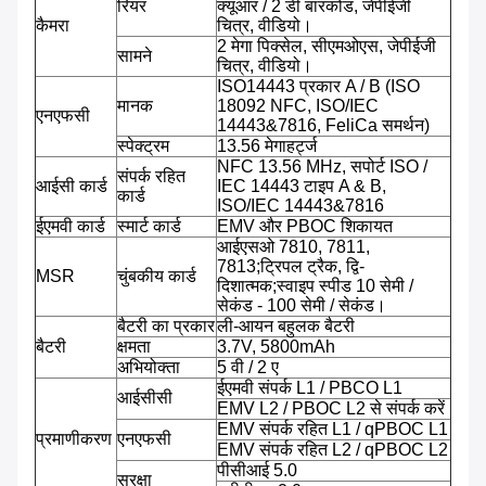
रियर
क्यूआर / 2 डी बारकोड, जेपीईजी
कैमरा
चित्र, वीडियो।
2 मेगा पिक्सेल, सीएमओएस, जेपीईजी
सामने
चित्र, वीडियो।
ISO14443 प्रकार A / B (ISO
मानक
18092 NFC, ISO/IEC
एनएफसी
14443&7816, FeliCa समर्थन)
स्पेक्ट्रम
13.56 मेगाहर्ट्ज
NFC 13.56 MHz, सपोर्ट ISO /
संपर्क रहित
आईसी कार्ड
IEC 14443 टाइप A & B,
कार्ड
ISO/IEC 14443&7816
ईएमवी कार्ड
स्मार्ट कार्ड
EMV और PBOC शिकायत
आईएसओ 7810, 7811,
7813;ट्रिपल ट्रैक, द्वि-
MSR
चुंबकीय कार्ड
दिशात्मक;स्वाइप स्पीड 10 सेमी /
सेकंड - 100 सेमी / सेकंड।
बैटरी का प्रकार
ली-आयन बहुलक बैटरी
बैटरी
क्षमता
3.7V, 5800mAh
अभियोक्ता
5 वी / 2 ए
ईएमवी संपर्क L1 / PBCO L1
आईसीसी
EMV L2 / PBOC L2 से संपर्क करें
EMV संपर्क रहित L1 / qPBOC L1
प्रमाणीकरण
एनएफसी
EMV संपर्क रहित L2 / qPBOC L2
पीसीआई 5.0
सुरक्षा