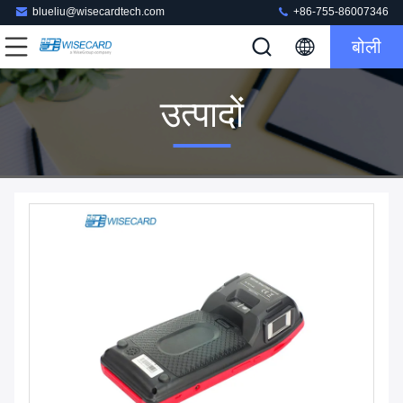
blueliu@wisecardtech.com
+86-755-86007346
बोली
उत्पादों