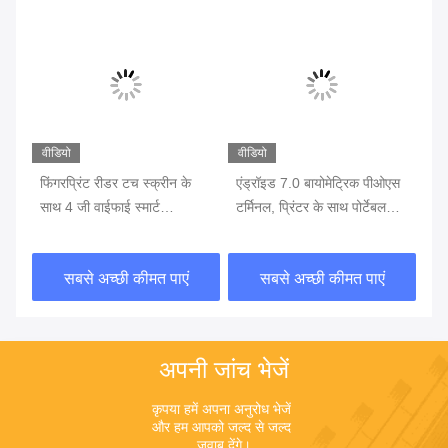
वीडियो
वीडियो
वीड
एस
फिंगरप्रिंट रीडर टच स्क्रीन के
एंड्रॉइड 7.0 बायोमेट्रिक पीओएस
फिं
साथ 4 जी वाईफाई स्मार्ट
टर्मिनल, प्रिंटर के साथ पोर्टेबल
जी 
बायोमेट्रिक पीओएस
पीओएस मशीन बैटरी में निर्मित
पी
सबसे अच्छी कीमत पाएं
सबसे अच्छी कीमत पाएं
अपनी जांच भेजें
कृपया हमें अपना अनुरोध भेजें 
और हम आपको जल्द से जल्द 
जवाब देंगे।