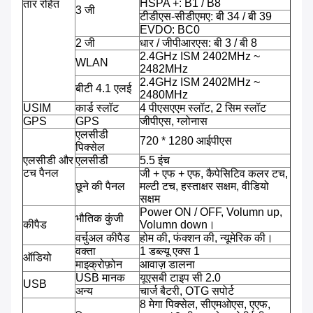
HSPA +: B1 / B8
तार रहित
3 जी
टीडीएस-सीडीएमए: बी 34 / बी 39
EVDO: BC0
2 जी
धार / जीपीआरएस: बी 3 / बी 8
2.4GHz ISM 2402MHz ~
WLAN
2482MHz
2.4GHz ISM 2402MHz ~
बीटी 4.1 एलई
2480MHz
USIM
कार्ड स्लॉट
4 पीएसएएम स्लॉट, 2 सिम स्लॉट
GPS
GPS
जीपीएस, ग्लोनास
एलसीडी
720 * 1280 आईपीएस
पिक्सेल
एलसीडी और
एलसीडी
5.5 इंच
टच पैनल
जी + एफ + एफ, कैपेसिटिव कलर टच,
छूने की पैनल
मल्टी टच, हस्ताक्षर सक्षम, वीडियो
सक्षम
Power ON / OFF, Volumn up,
भौतिक कुंजी
कीपैड
Volumn down।
वर्चुअल कीपैड
होम की, फंक्शन की, न्यूमेरिक की।
वक्ता
1 डब्ल्यू एक्स 1
ऑडियो
माइक्रोफ़ोन
आवाज़ डालना
USB मानक
यूएसबी टाइप सी 2.0
USB
अन्य
चार्ज बैटरी, OTG सपोर्ट
8 मेगा पिक्सेल, सीएमओएस, एएफ,