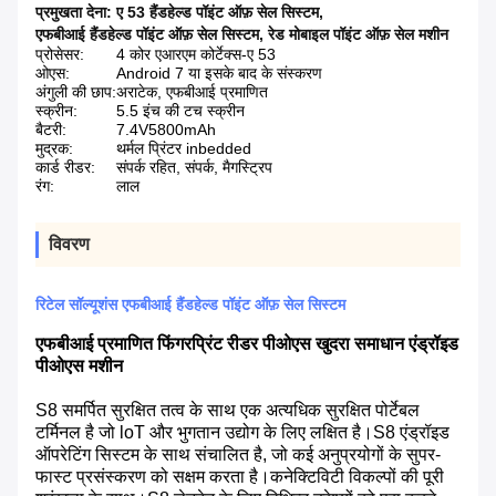
प्रमुखता देना:
ए 53 हैंडहेल्ड पॉइंट ऑफ़ सेल सिस्टम
,
एफबीआई हैंडहेल्ड पॉइंट ऑफ़ सेल सिस्टम
,
रेड मोबाइल पॉइंट ऑफ़ सेल मशीन
प्रोसेसर:
4 कोर एआरएम कोर्टेक्स-ए 53
ओएस:
Android 7 या इसके बाद के संस्करण
अंगुली की छाप:
अराटेक, एफबीआई प्रमाणित
स्क्रीन:
5.5 इंच की टच स्क्रीन
बैटरी:
7.4V5800mAh
मुद्रक:
थर्मल प्रिंटर inbedded
कार्ड रीडर:
संपर्क रहित, संपर्क, मैगस्ट्रिप
रंग:
लाल
विवरण
रिटेल सॉल्यूशंस एफबीआई हैंडहेल्ड पॉइंट ऑफ़ सेल सिस्टम
एफबीआई प्रमाणित फिंगरप्रिंट रीडर पीओएस खुदरा समाधान एंड्रॉइड
पीओएस मशीन
S8 समर्पित सुरक्षित तत्व के साथ एक अत्यधिक सुरक्षित पोर्टेबल
टर्मिनल है जो loT और भुगतान उद्योग के लिए लक्षित है।S8 एंड्रॉइड
ऑपरेटिंग सिस्टम के साथ संचालित है, जो कई अनुप्रयोगों के सुपर-
फास्ट प्रसंस्करण को सक्षम करता है।कनेक्टिविटी विकल्पों की पूरी