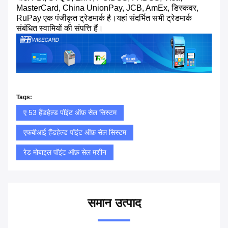
MasterCard, China UnionPay, JCB, AmEx, डिस्कवर,
RuPay एक पंजीकृत ट्रेडमार्क है।यहां संदर्भित सभी ट्रेडमार्क
संबंधित स्वामियों की संपत्ति हैं।
Tags:
ए 53 हैंडहेल्ड पॉइंट ऑफ़ सेल सिस्टम
एफबीआई हैंडहेल्ड पॉइंट ऑफ़ सेल सिस्टम
रेड मोबाइल पॉइंट ऑफ़ सेल मशीन
समान उत्पाद