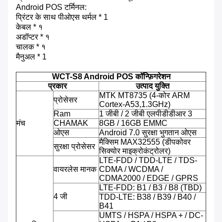
Android POS टर्मिनल:
प्रिंटर के साथ पीओएस थर्मल * 1
केबल * १
अडॉप्टर * १
चालक * १
मैनुअल * 1
WCT-S8 Android POS कॉन्फ़िगरेशन
प्रकार
उत्पाद युक्ति
MTK MT8735 (4-कोर ARM
प्रोसेसर
Cortex-A53,1.3GHz)
Ram
1 जीबी / 2 जीबी एलपीडीडीआर 3
मंच
CHAMAK
8GB / 16GB EMMC
ओएस
Android 7.0 सुरक्षा भुगतान ओएस
मैक्सिम MAX32555 (डीपकोवर
सुरक्षा प्रोसेसर
सिक्योर माइक्रोकंट्रोलर)
LTE-FDD / TDD-LTE / TDS-
वायरलेस मानक
CDMA / WCDMA /
CDMA2000 / EDGE / GPRS
LTE-FDD: B1 / B3 / B8 (TBD)
4 जी
TDD-LTE: B38 / B39 / B40 /
B41
UMTS / HSPA / HSPA + / DC-