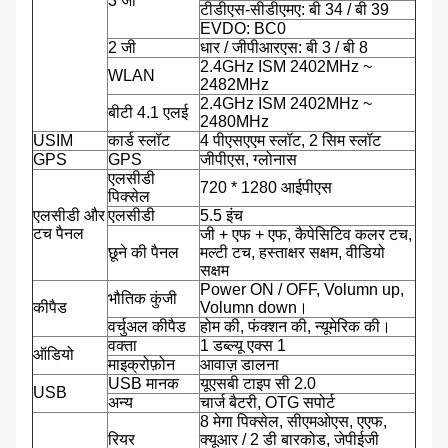
3 जी
टीडीएस-सीडीएमए: बी 34 / बी 39
EVDO: BC0
2 जी
धार / जीपीआरएस: बी 3 / बी 8
2.4GHz ISM 2402MHz ~
WLAN
2482MHz
2.4GHz ISM 2402MHz ~
बीटी 4.1 एलई
2480MHz
USIM
कार्ड स्लॉट
4 पीएसएएम स्लॉट, 2 सिम स्लॉट
GPS
GPS
जीपीएस, ग्लोनास
एलसीडी
720 * 1280 आईपीएस
पिक्सेल
एलसीडी और
एलसीडी
5.5 इंच
टच पैनल
जी + एफ + एफ, कैपेसिटिव कलर टच,
छूने की पैनल
मल्टी टच, हस्ताक्षर सक्षम, वीडियो
सक्षम
Power ON / OFF, Volumn up,
भौतिक कुंजी
कीपैड
Volumn down।
वर्चुअल कीपैड
होम की, फंक्शन की, न्यूमेरिक की।
वक्ता
1 डब्ल्यू एक्स 1
ऑडियो
माइक्रोफ़ोन
आवाज़ डालना
USB मानक
यूएसबी टाइप सी 2.0
USB
अन्य
चार्ज बैटरी, OTG सपोर्ट
8 मेगा पिक्सेल, सीएमओएस, एएफ,
रियर
क्यूआर / 2 डी बारकोड, जेपीईजी