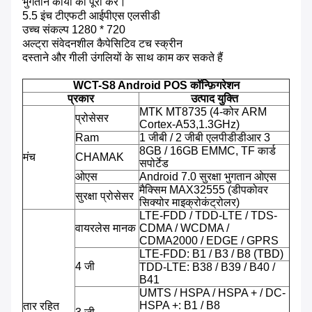
भुगतान कार्यों को पूरा करें।
5.5 इंच टीएफटी आईपीएस एलसीडी
उच्च संकल्प 1280 * 720
अल्ट्रा संवेदनशील कैपेसिटिव टच स्क्रीन
दस्ताने और गीली उंगलियों के साथ काम कर सकते हैं
WCT-S8 Android POS कॉन्फ़िगरेशन
प्रकार
उत्पाद युक्ति
MTK MT8735 (4-कोर ARM
प्रोसेसर
Cortex-A53,1.3GHz)
Ram
1 जीबी / 2 जीबी एलपीडीडीआर 3
8GB / 16GB EMMC, TF कार्ड
मंच
CHAMAK
सपोर्टेड
ओएस
Android 7.0 सुरक्षा भुगतान ओएस
मैक्सिम MAX32555 (डीपकोवर
सुरक्षा प्रोसेसर
सिक्योर माइक्रोकंट्रोलर)
LTE-FDD / TDD-LTE / TDS-
वायरलेस मानक
CDMA / WCDMA /
CDMA2000 / EDGE / GPRS
LTE-FDD: B1 / B3 / B8 (TBD)
4 जी
TDD-LTE: B38 / B39 / B40 /
B41
UMTS / HSPA / HSPA + / DC-
HSPA +: B1 / B8
तार रहित