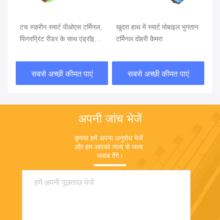
टच स्क्रीन स्मार्ट पीओएस टर्मिनल,
खुदरा हाथ में स्मार्ट मोबाइल भुगतान
संप
फिंगरप्रिंट रीडर के साथ एंड्रॉइड
टर्मिनल दोहरी कैमरा
भुग
पीओएस
पी
सबसे अच्छी कीमत पाएं
सबसे अच्छी कीमत पाएं
अपनी जांच भेजें
कृपया हमें अपना अनुरोध भेजें 
और हम आपको जल्द से जल्द 
जवाब देंगे।