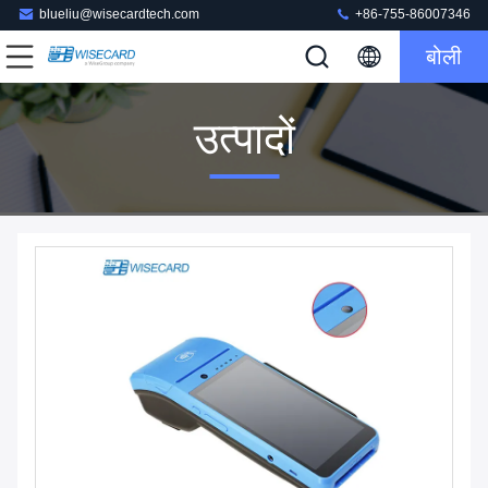
blueliu@wisecardtech.com
+86-755-86007346
बोली
उत्पादों