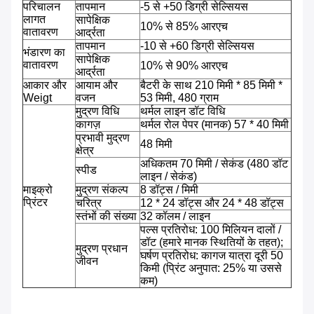
परिचालन
तापमान
-5 से +50 डिग्री सेल्सियस
लागत
सापेक्षिक
10% से 85% आरएच
वातावरण
आर्द्रता
तापमान
-10 से +60 डिग्री सेल्सियस
भंडारण का
सापेक्षिक
वातावरण
10% से 90% आरएच
आर्द्रता
आकार और
आयाम और
बैटरी के साथ 210 मिमी * 85 मिमी *
Weigt
वजन
53 मिमी, 480 ग्राम
मुद्रण विधि
थर्मल लाइन डॉट विधि
कागज़
थर्मल रोल पेपर (मानक) 57 * 40 मिमी
प्रभावी मुद्रण
48 मिमी
क्षेत्र
अधिकतम 70 मिमी / सेकंड (480 डॉट
स्पीड
लाइन / सेकंड)
माइक्रो
मुद्रण संकल्प
8 डॉट्स / मिमी
प्रिंटर
चरित्र
12 * 24 डॉट्स और 24 * 48 डॉट्स
स्तंभों की संख्या
32 कॉलम / लाइन
पल्स प्रतिरोध: 100 मिलियन दालों /
डॉट (हमारे मानक स्थितियों के तहत);
मुद्रण प्रधान
घर्षण प्रतिरोध: कागज यात्रा दूरी 50
जीवन
किमी (प्रिंट अनुपात: 25% या उससे
कम)