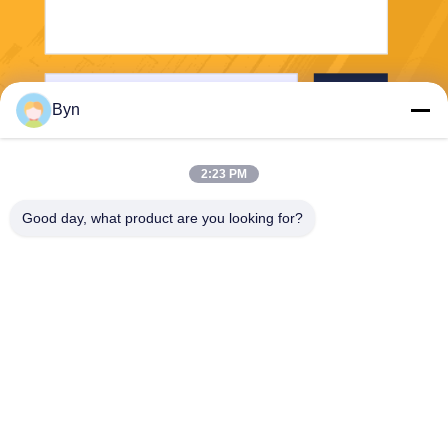
भेजना
Byn
2:23 PM
Good day, what product are you looking for?
Wisecard Technology Co., Ltd.
blueliu@wisecardtech.com
+86-755-86007346
बी १३०३, चुआंगई टेक्नोलॉजी
बिल्डिंग, गाओक्सिन सी। १ एवेन्यू,
नानशान, शेन्ज़ेन, ग्वांगडोंग, ५१८०५
७, चीन