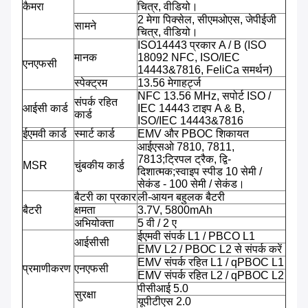
कैमरा
चित्र, वीडियो।
2 मेगा पिक्सेल, सीएमओएस, जेपीईजी
सामने
चित्र, वीडियो।
ISO14443 प्रकार A / B (ISO
मानक
18092 NFC, ISO/IEC
एनएफसी
14443&7816, FeliCa समर्थन)
स्पेक्ट्रम
13.56 मेगाहर्ट्ज
NFC 13.56 MHz, सपोर्ट ISO /
संपर्क रहित
आईसी कार्ड
IEC 14443 टाइप A & B,
कार्ड
ISO/IEC 14443&7816
ईएमवी कार्ड
स्मार्ट कार्ड
EMV और PBOC शिकायत
आईएसओ 7810, 7811,
7813;ट्रिपल ट्रैक, द्वि-
MSR
चुंबकीय कार्ड
दिशात्मक;स्वाइप स्पीड 10 सेमी /
सेकंड - 100 सेमी / सेकंड।
बैटरी का प्रकार
ली-आयन बहुलक बैटरी
बैटरी
क्षमता
3.7V, 5800mAh
अभियोक्ता
5 वी / 2 ए
ईएमवी संपर्क L1 / PBCO L1
आईसीसी
EMV L2 / PBOC L2 से संपर्क करें
EMV संपर्क रहित L1 / qPBOC L1
प्रमाणीकरण
एनएफसी
EMV संपर्क रहित L2 / qPBOC L2
पीसीआई 5.0
सुरक्षा
यूपीटीएस 2.0