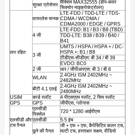
मैक्सिम MAX32555 (डीप-कवर
सुरक्षा प्रोसेसर
सिक्योर माइक्रोकंट्रोलर)
LTE-FDD / TDD-LTE / TDS-
वायरलेस मानक
CDMA / WCDMA /
CDMA2000 / EDGE / GPRS
LTE-FDD: B1 / B3 / B8 (TBD)
4 जी
TDD-LTE: B38 / B39 / B40 /
B41
UMTS / HSPA / HSPA + / DC-
HSPA +: B1 / B8
तार रहित
3 जी
टीडीएस-सीडीएम: बी 34 / बी 39
EVDO: BC0
2 जी
धार / जीपीआरएस: बी 3 / बी 8
2.4GHz ISM 2402MHz ~
WLAN
2482MHz
2.4GHz ISM 2402MHz ~
बीटी 4.1 एलई
2480MHz
USIM
कार्ड स्लॉट
4 पीएसएएम स्लॉट, 2 सिम स्लॉट
GPS
GPS
जीपीएस, ग्लोनास
एलसीडी
720 * 1280 आईपीएस
पिक्सेल
एलसीडी और
एलसीडी
5.5 इंच
टच पैनल
जी + एफ + एफ, कैपेसिटिव कलर टच,
छूने की पैनल
मल्टी टच, हस्ताक्षर सक्षम, वीडियो