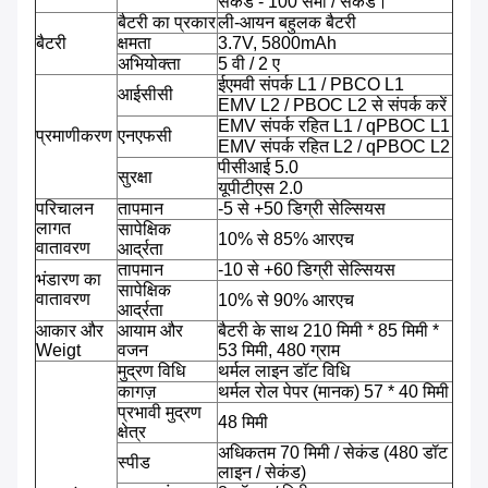
सेकंड - 100 सेमी / सेकंड।
बैटरी का प्रकार
ली-आयन बहुलक बैटरी
बैटरी
क्षमता
3.7V, 5800mAh
अभियोक्ता
5 वी / 2 ए
ईएमवी संपर्क L1 / PBCO L1
आईसीसी
EMV L2 / PBOC L2 से संपर्क करें
EMV संपर्क रहित L1 / qPBOC L1
प्रमाणीकरण
एनएफसी
EMV संपर्क रहित L2 / qPBOC L2
पीसीआई 5.0
सुरक्षा
यूपीटीएस 2.0
परिचालन
तापमान
-5 से +50 डिग्री सेल्सियस
लागत
सापेक्षिक
10% से 85% आरएच
वातावरण
आर्द्रता
तापमान
-10 से +60 डिग्री सेल्सियस
भंडारण का
सापेक्षिक
वातावरण
10% से 90% आरएच
आर्द्रता
आकार और
आयाम और
बैटरी के साथ 210 मिमी * 85 मिमी *
Weigt
वजन
53 मिमी, 480 ग्राम
मुद्रण विधि
थर्मल लाइन डॉट विधि
कागज़
थर्मल रोल पेपर (मानक) 57 * 40 मिमी
प्रभावी मुद्रण
48 मिमी
क्षेत्र
अधिकतम 70 मिमी / सेकंड (480 डॉट
स्पीड
लाइन / सेकंड)