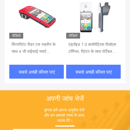
वीडियो
वीडियो
वीड
एस
फिंगरप्रिंट रीडर टच स्क्रीन के
एंड्रॉइड 7.0 बायोमेट्रिक पीओएस
फिं
साथ 4 जी वाईफाई स्मार्ट
टर्मिनल, प्रिंटर के साथ पोर्टेबल
जी 
बायोमेट्रिक पीओएस
पीओएस मशीन बैटरी में निर्मित
पी
सबसे अच्छी कीमत पाएं
सबसे अच्छी कीमत पाएं
अपनी जांच भेजें
कृपया हमें अपना अनुरोध भेजें 
और हम आपको जल्द से जल्द 
जवाब देंगे।