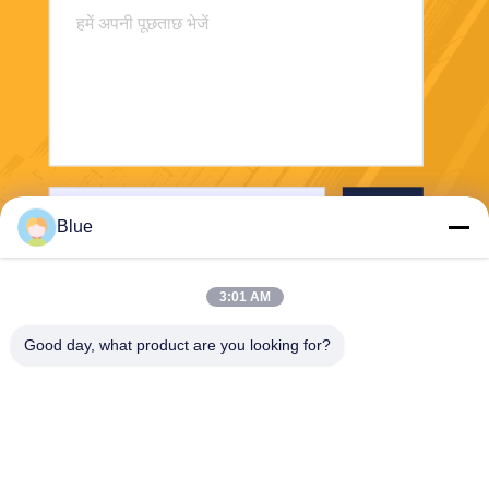
भेजना
Blue
3:01 AM
Good day, what product are you looking for?
Wisecard Technology Co., Ltd.
blueliu@wisecardtech.com
+86-755-86007346