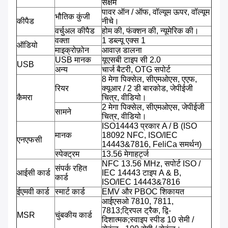
सक्षम
पावर ऑन / ऑफ, वॉल्यूम ऊपर, वॉल्यूम
भौतिक कुंजी
कीपैड
नीचे।
वर्चुअल कीपैड
होम की, फंक्शन की, न्यूमेरिक की।
वक्ता
1 डब्ल्यू एक्स 1
ऑडियो
माइक्रोफ़ोन
आवाज़ डालना
USB मानक
यूएसबी टाइप सी 2.0
USB
अन्य
चार्ज बैटरी, OTG सपोर्ट
8 मेगा पिक्सेल, सीएमओएस, एएफ,
रियर
क्यूआर / 2 डी बारकोड, जेपीईजी
कैमरा
चित्र, वीडियो।
2 मेगा पिक्सेल, सीएमओएस, जेपीईजी
सामने
चित्र, वीडियो।
ISO14443 प्रकार A / B (ISO
मानक
18092 NFC, ISO/IEC
एनएफसी
14443&7816, FeliCa समर्थन)
स्पेक्ट्रम
13.56 मेगाहर्ट्ज
NFC 13.56 MHz, सपोर्ट ISO /
संपर्क रहित
आईसी कार्ड
IEC 14443 टाइप A & B,
कार्ड
ISO/IEC 14443&7816
ईएमवी कार्ड
स्मार्ट कार्ड
EMV और PBOC शिकायत
आईएसओ 7810, 7811,
7813;ट्रिपल ट्रैक, द्वि-
MSR
चुंबकीय कार्ड
दिशात्मक;स्वाइप स्पीड 10 सेमी /