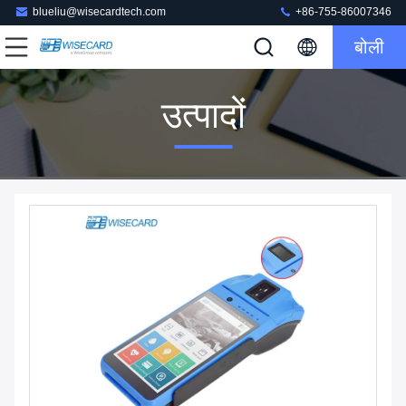
blueliu@wisecardtech.com
+86-755-86007346
बोली
उत्पादों