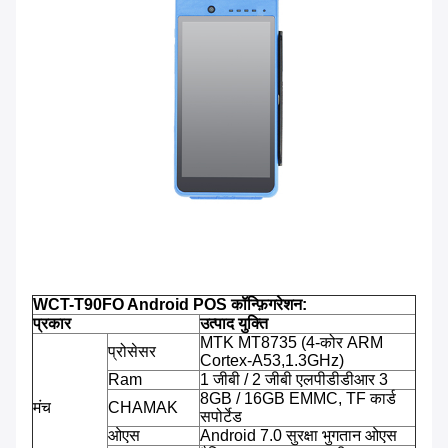
WCT-T90FO Android POS कॉन्फ़िगरेशन:
प्रकार
उत्पाद युक्ति
MTK MT8735 (4-कोर ARM
प्रोसेसर
Cortex-A53,1.3GHz)
Ram
1 जीबी / 2 जीबी एलपीडीडीआर 3
8GB / 16GB EMMC, TF कार्ड
मंच
CHAMAK
सपोर्टेड
ओएस
Android 7.0 सुरक्षा भुगतान ओएस