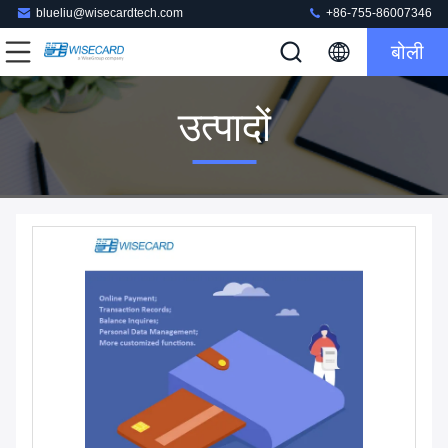
blueliu@wisecardtech.com
+86-755-86007346
बोली
उत्पादों