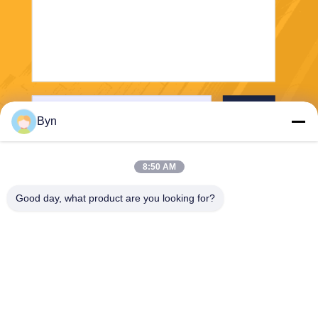
भेजना
Byn
8:50 AM
Good day, what product are you looking for?
Wisecard Technology Co., Ltd.
blueliu@wisecardtech.com
+86-755-86007346
बी १३०३, चुआंगई टेक्नोलॉजी
बिल्डिंग, गाओक्सिन सी। १ एवेन्यू,