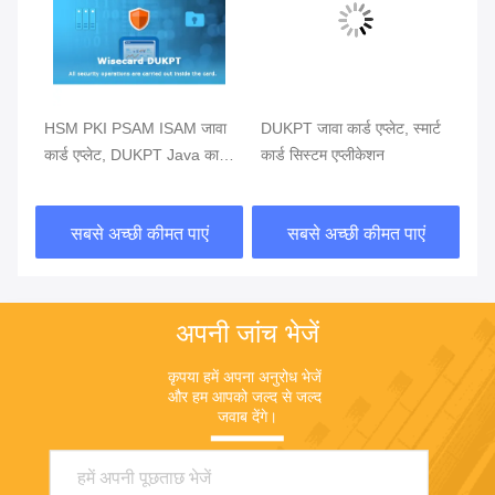
HSM PKI PSAM ISAM जावा
DUKPT जावा कार्ड एप्लेट, स्मार्ट
डिज
कार्ड एप्लेट, DUKPT Java कार्ड
कार्ड सिस्टम एप्लीकेशन
जाव
सॉफ्टवेयर
सबसे अच्छी कीमत पाएं
सबसे अच्छी कीमत पाएं
अपनी जांच भेजें
कृपया हमें अपना अनुरोध भेजें 
और हम आपको जल्द से जल्द 
जवाब देंगे।