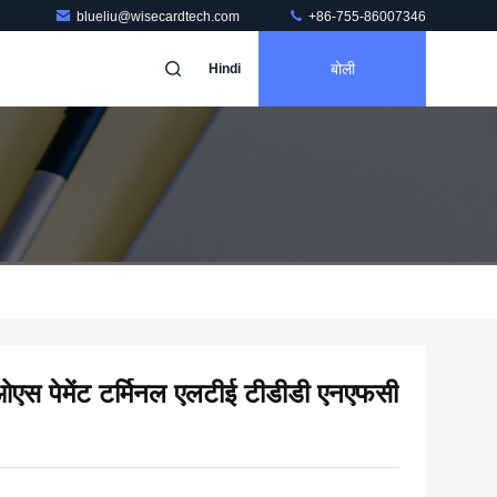
blueliu@wisecardtech.com
+86-755-86007346
बोली
Hindi
एस पेमेंट टर्मिनल एलटीई टीडीडी एनएफसी