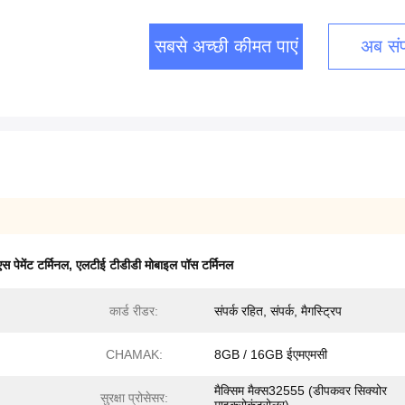
सबसे अच्छी कीमत पाएं
अब संपर
 पेमेंट टर्मिनल
,
एलटीई टीडीडी मोबाइल पॉस टर्मिनल
कार्ड रीडर:
संपर्क रहित, संपर्क, मैगस्ट्रिप
CHAMAK:
8GB / 16GB ईएमएमसी
मैक्सिम मैक्स32555 (डीपकवर सिक्योर
सुरक्षा प्रोसेसर: