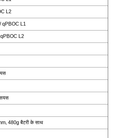
OC L2
1 / qPBOC L1
 / qPBOC L2
सियस
्सियस
 480g बैटरी के साथ