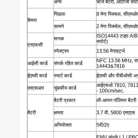
अन्य
चार्ज बैटरी, ओटीजी सपोर
पिछला
8 मेगा पिक्सल, सीएमओ
कैमरा
सामने
2 मेगा पिक्सेल, सीएमओ
ISO14443 टाइप A/B
मानक
सपोर्ट)
एनएफसी
स्पेक्ट्रम
13.56 मेगाहर्ट्ज
NFC 13.56 MHz, सप
आईसी कार्ड
संपर्क रहित कार्ड
14443&7816
ईएमवी कार्ड
स्मार्ट कार्ड
ईएमवी और पीबीओसी अ
आईएसओ 7810, 7811, 78
एमएसआर
चुंबकीय कार्ड
- 100cm/sec.
बैटरी प्रकार
ली-आयन पॉलिमर बैटरी
बैटरी
क्षमता
3.7 वी, 5800 एमएएच
अभियोक्ता
5वी/2ए
EMV संपर्क L1 / PB