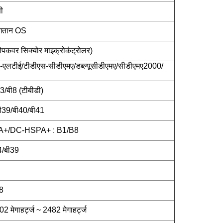
ी
भुगतान OS
ीपकवर सिक्योर माइक्रोकंट्रोलर)
-एलटीई/टीडीएस-सीडीएमए/डब्ल्यूसीडीएमए/सीडीएमए2000/
3/बी8 (टीबीडी)
बी39/बी40/बी41
+/DC-HSPA+ : B1/B8
4/बी39
8
ेगाहर्ट्ज ~ 2482 मेगाहर्ट्ज