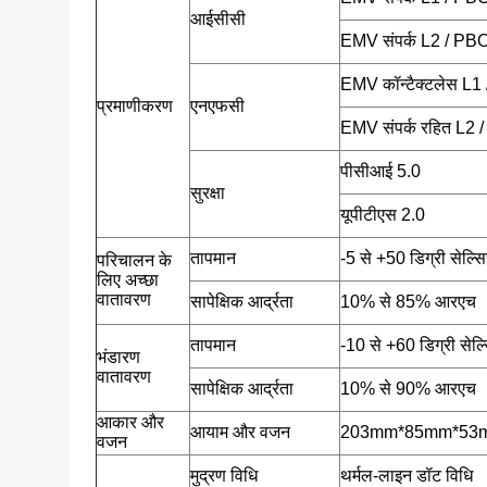
आईसीसी
EMV संपर्क L2 / PB
EMV कॉन्टैक्टलेस L
प्रमाणीकरण
एनएफसी
EMV संपर्क रहित L2
पीसीआई 5.0
सुरक्षा
यूपीटीएस 2.0
तापमान
-5 से +50 डिग्री सेल्
परिचालन के
लिए अच्छा
वातावरण
सापेक्षिक आर्द्रता
10% से 85% आरएच
तापमान
-10 से +60 डिग्री सेल
भंडारण
वातावरण
सापेक्षिक आर्द्रता
10% से 90% आरएच
आकार और
आयाम और वजन
203mm*85mm*53mm,
वजन
मुद्रण विधि
थर्मल-लाइन डॉट विधि