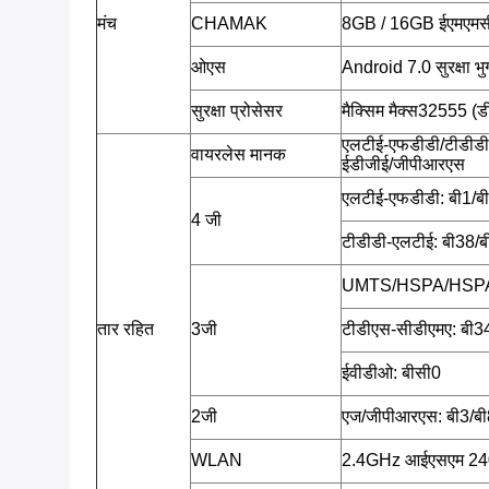
मंच
CHAMAK
8GB / 16GB ईएमएमस
ओएस
Android 7.0 सुरक्षा 
सुरक्षा प्रोसेसर
मैक्सिम मैक्स32555 (ड
एलटीई-एफडीडी/टीडीडी
वायरलेस मानक
ईडीजीई/जीपीआरएस
एलटीई-एफडीडी: बी1/बी
4 जी
टीडीडी-एलटीई: बी38/
UMTS/HSPA/HSPA
तार रहित
3जी
टीडीएस-सीडीएमए: बी3
ईवीडीओ: बीसी0
2जी
एज/जीपीआरएस: बी3/बी
WLAN
2.4GHz आईएसएम 2402 म