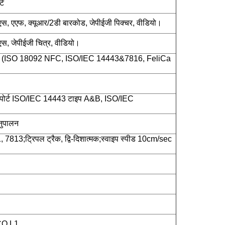
्ट
एस, एएफ, क्यूआर/2डी बारकोड, जेपीईजी पिक्चर, वीडियो।
एस, जेपीईजी चित्र, वीडियो।
 (ISO 18092 NFC, ISO/IEC 14443&7816, FeliCa
ोर्ट ISO/IEC 14443 टाइप A&B, ISO/IEC
नुपालन
13;ट्रिपल ट्रैक, द्वि-दिशात्मक;स्वाइप स्पीड 10cm/sec
CO L1