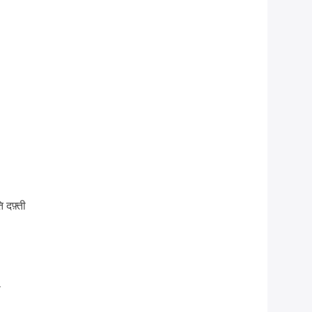
 दफ़्ती
ा