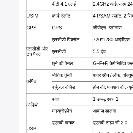
बीटी 4.1 एलई
2.4GHz आईएसएम 2402 म
USIM
कार्ड स्लॉट
4 PSAM स्लॉट, 2 सिम
GPS
GPS
जीपीएस, ग्लोनास
एलसीडी पिक्सेल
720*1280 आईपीएस
एलसीडी और
एलसीडी
5.5 इंच
टच पैनल
छूने की पैनल
G+F+F, कैपेसिटिव कलर 
भौतिक कुंजी
पावर ऑन / ऑफ, वॉल्यूम
कीपैड
वर्चुअल कीपैड
होम की, फंक्शन की, न्य
वक्ता
1 डब्ल्यू एक्स 1
ऑडियो
माइक्रोफ़ोन
आवाज़ डालना
यूएसबी मानक
यूएसबी टाइप सी 2.0
USB