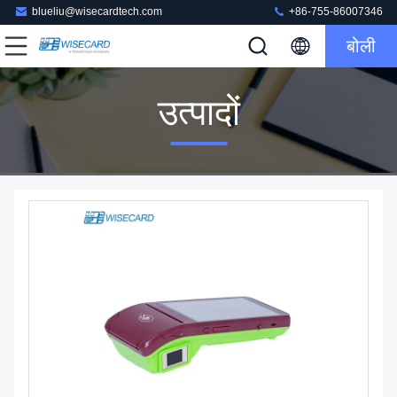
blueliu@wisecardtech.com
+86-755-86007346
बोली
उत्पादों