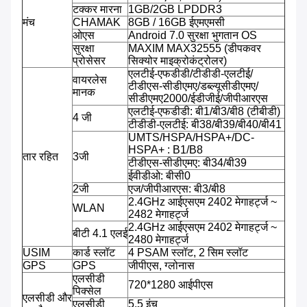
टक्कर मारना
1GB/2GB LPDDR3
मंच
CHAMAK
8GB / 16GB ईएमएमसी
ओएस
Android 7.0 सुरक्षा भुगतान OS
सुरक्षा
MAXIM MAX32555 (डीपकवर
प्रोसेसर
सिक्योर माइक्रोकंट्रोलर)
एलटीई-एफडीडी/टीडीडी-एलटीई/
वायरलेस
टीडीएस-सीडीएमए/डब्ल्यूसीडीएमए/
मानक
सीडीएमए2000/ईडीजीई/जीपीआरएस
एलटीई-एफडीडी: बी1/बी3/बी8 (टीबीडी)
4 जी
टीडीडी-एलटीई: बी38/बी39/बी40/बी41
UMTS/HSPA/HSPA+/DC-
HSPA+ : B1/B8
तार रहित
3जी
टीडीएस-सीडीएमए: बी34/बी39
ईवीडीओ: बीसी0
2जी
एज/जीपीआरएस: बी3/बी8
2.4GHz आईएसएम 2402 मेगाहर्ट्ज ~
WLAN
2482 मेगाहर्ट्ज
2.4GHz आईएसएम 2402 मेगाहर्ट्ज ~
बीटी 4.1 एलई
2480 मेगाहर्ट्ज
USIM
कार्ड स्लॉट
4 PSAM स्लॉट, 2 सिम स्लॉट
GPS
GPS
जीपीएस, ग्लोनास
एलसीडी
720*1280 आईपीएस
पिक्सेल
एलसीडी और
एलसीडी
5.5 इंच