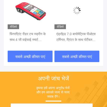
वीडियो
वीडियो
वीड
एस
फिंगरप्रिंट रीडर टच स्क्रीन के
एंड्रॉइड 7.0 बायोमेट्रिक पीओएस
फिं
साथ 4 जी वाईफाई स्मार्ट
टर्मिनल, प्रिंटर के साथ पोर्टेबल
जी 
बायोमेट्रिक पीओएस
पीओएस मशीन बैटरी में निर्मित
पी
सबसे अच्छी कीमत पाएं
सबसे अच्छी कीमत पाएं
अपनी जांच भेजें
कृपया हमें अपना अनुरोध भेजें 
और हम आपको जल्द से जल्द 
जवाब देंगे।