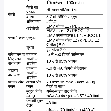
10cm/sec - 100cm/sec.
बैटरी का
ली-आयन पॉलिमर बैटरी
प्रकार
बैटरी
क्षमता
3.7 वी, 5800 एमएएच
अभियोक्ता
5वी/2ए
EMV संपर्क L1 / PBCO L1
आईसीसी
EMV संपर्क L2 / PBOC L2
EMV कॉन्टैक्टलेस L1 / qPBOC L1
प्रमाणीकरण
एनएफसी
EMV संपर्क रहित L2 / qPBOC L2
पीसीआई 5.0
सुरक्षा
यूपीटीएस 2.0
परिचालन के
तापमान
-5 से +50 डिग्री सेल्सियस
लिए अच्छा
सापेक्षिक
10% से 85% आरएच
वातावरण
आर्द्रता
तापमान
-10 से +60 डिग्री सेल्सियस
भंडारण
सापेक्षिक
वातावरण
10% से 90% आरएच
आर्द्रता
आकार और
आयाम और
203mm*85mm*53mm, 480g
वजन
वजन
बैटरी के साथ
मुद्रण विधि
थर्मल-लाइन डॉट विधि
कागज़
थर्मल रोल पेपर (मानक) 57 * 40 मिमी
प्रभावी मुद्रण
48 मिमी
क्षेत्र
अधिकतम 70 मिमी/सेकंड (480 डॉट