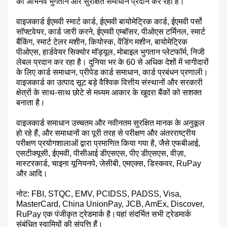
को अभिनव भुगतान और सुरक्षित समाधान प्रदान कर रहा है।
वाइजकार्ड ईएमवी स्मार्ट कार्ड, ईएमवी बायोमेट्रिक कार्ड, ईएमवी पर्सो
सॉफ्टवेयर, कार्ड जारी करने, ईएमवी एम्बॉसर, पीओएस टर्मिनल, स्मार्ट
बैंकिंग, स्मार्ट टेलर मशीन, कियोस्क, वेंडिंग मशीन, बायोमेट्रिक
पीओएस, हार्डवेयर सिक्योर मॉड्यूल, मोबाइल भुगतान प्लेटफॉर्म, निजी
लेबल प्रदान कर रहा है। दुनिया भर के 60 से अधिक देशों में भागीदारों
के लिए कार्ड समाधान, प्रीपेड कार्ड समाधान, कार्ड प्रबंधन प्रणाली।
वाइजकार्ड का उत्पाद सूट बड़े वैश्विक वित्तीय संस्थानों और सरकारी
क्षेत्रों के साथ-साथ छोटे से मध्यम आकार के खुदरा बैंकों को सशक्त
बनाता है।
वाइजकार्ड समाधान उच्चतम और नवीनतम सुरक्षित मानक के अनुकूल
हो रहे हैं, और समाधानों का पूरी तरह से परीक्षण और अंतरराष्ट्रीय
परीक्षण प्रयोगशालाओं द्वारा प्रमाणित किया गया है, जैसे एफबीआई,
एसटीक्यूसी, ईएमवी, पीसीआई डीएसएस, पीए डीएसएस, वीज़ा,
मास्टरकार्ड, चाइना यूनियनपे, जेसीबी, एमएक्स, डिस्कवर, RuPay
और आदि।
नोट: FBI, STQC, EMV, PCIDSS, PADSS, Visa,
MasterCard, China UnionPay, JCB, AmEx, Discover,
RuPay एक पंजीकृत ट्रेडमार्क है।यहां संदर्भित सभी ट्रेडमार्क
संबंधित स्वामियों की संपत्ति हैं।