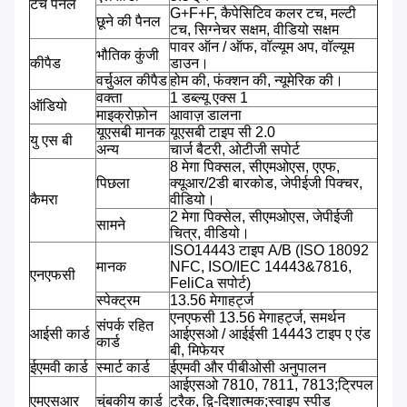
टच पैनल
G+F+F, कैपेसिटिव कलर टच, मल्टी
छूने की पैनल
टच, सिग्नेचर सक्षम, वीडियो सक्षम
पावर ऑन / ऑफ, वॉल्यूम अप, वॉल्यूम
भौतिक कुंजी
कीपैड
डाउन।
वर्चुअल कीपैड
होम की, फंक्शन की, न्यूमेरिक की।
वक्ता
1 डब्ल्यू एक्स 1
ऑडियो
माइक्रोफ़ोन
आवाज़ डालना
यूएसबी मानक
यूएसबी टाइप सी 2.0
यु एस बी
अन्य
चार्ज बैटरी, ओटीजी सपोर्ट
8 मेगा पिक्सल, सीएमओएस, एएफ,
पिछला
क्यूआर/2डी बारकोड, जेपीईजी पिक्चर,
कैमरा
वीडियो।
2 मेगा पिक्सेल, सीएमओएस, जेपीईजी
सामने
चित्र, वीडियो।
ISO14443 टाइप A/B (ISO 18092
मानक
NFC, ISO/IEC 14443&7816,
एनएफसी
FeliCa सपोर्ट)
स्पेक्ट्रम
13.56 मेगाहर्ट्ज
एनएफसी 13.56 मेगाहर्ट्ज, समर्थन
संपर्क रहित
आईसी कार्ड
आईएसओ / आईईसी 14443 टाइप ए एंड
कार्ड
बी, मिफेयर
ईएमवी कार्ड
स्मार्ट कार्ड
ईएमवी और पीबीओसी अनुपालन
आईएसओ 7810, 7811, 7813;ट्रिपल
एमएसआर
चुंबकीय कार्ड
ट्रैक, द्वि-दिशात्मक;स्वाइप स्पीड