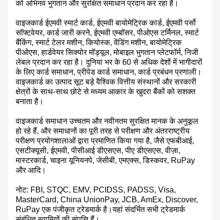
को अभिनव भुगतान और सुरक्षित समाधान प्रदान कर रहा है।
वाइजकार्ड ईएमवी स्मार्ट कार्ड, ईएमवी बायोमेट्रिक कार्ड, ईएमवी पर्सो
सॉफ्टवेयर, कार्ड जारी करने, ईएमवी एम्बॉसर, पीओएस टर्मिनल, स्मार्ट
बैंकिंग, स्मार्ट टेलर मशीन, कियोस्क, वेंडिंग मशीन, बायोमेट्रिक
पीओएस, हार्डवेयर सिक्योर मॉड्यूल, मोबाइल भुगतान प्लेटफॉर्म, निजी
लेबल प्रदान कर रहा है। दुनिया भर के 60 से अधिक देशों में भागीदारों
के लिए कार्ड समाधान, प्रीपेड कार्ड समाधान, कार्ड प्रबंधन प्रणाली।
वाइजकार्ड का उत्पाद सूट बड़े वैश्विक वित्तीय संस्थानों और सरकारी
क्षेत्रों के साथ-साथ छोटे से मध्यम आकार के खुदरा बैंकों को सशक्त
बनाता है।
वाइजकार्ड समाधान उच्चतम और नवीनतम सुरक्षित मानक के अनुकूल
हो रहे हैं, और समाधानों का पूरी तरह से परीक्षण और अंतरराष्ट्रीय
परीक्षण प्रयोगशालाओं द्वारा प्रमाणित किया गया है, जैसे एफबीआई,
एसटीक्यूसी, ईएमवी, पीसीआई डीएसएस, पीए डीएसएस, वीज़ा,
मास्टरकार्ड, चाइना यूनियनपे, जेसीबी, एमएक्स, डिस्कवर, RuPay
और आदि।
नोट: FBI, STQC, EMV, PCIDSS, PADSS, Visa,
MasterCard, China UnionPay, JCB, AmEx, Discover,
RuPay एक पंजीकृत ट्रेडमार्क है।यहां संदर्भित सभी ट्रेडमार्क
संबंधित स्वामियों की संपत्ति हैं।