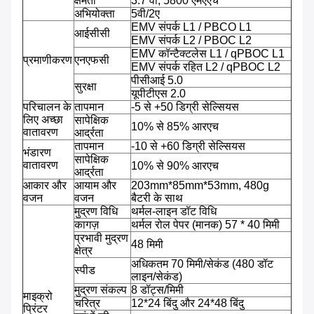
क्षमता
3.7 वी, 5800 एमएएच
अभियोक्ता
5वी/2ए
EMV संपर्क L1 / PBCO L1
आईसीसी
EMV संपर्क L2 / PBOC L2
EMV कॉन्टैक्टलेस L1 / qPBOC L1
प्रमाणीकरण
एनएफसी
EMV संपर्क रहित L2 / qPBOC L2
पीसीआई 5.0
सुरक्षा
यूपीटीएस 2.0
परिचालन के
तापमान
-5 से +50 डिग्री सेल्सियस
लिए अच्छा
सापेक्षिक
10% से 85% आरएच
वातावरण
आर्द्रता
तापमान
-10 से +60 डिग्री सेल्सियस
भंडारण
सापेक्षिक
वातावरण
10% से 90% आरएच
आर्द्रता
आकार और
आयाम और
203mm*85mm*53mm, 480g
वजन
वजन
बैटरी के साथ
मुद्रण विधि
थर्मल-लाइन डॉट विधि
कागज़
थर्मल रोल पेपर (मानक) 57 * 40 मिमी
प्रभावी मुद्रण
48 मिमी
क्षेत्र
अधिकतम 70 मिमी/सेकंड (480 डॉट
स्पीड
लाइन/सेकंड)
मुद्रण संकल्प
8 डॉट्स/मिमी
माइक्रो
चरित्र
12*24 बिंदु और 24*48 बिंदु
प्रिंटर