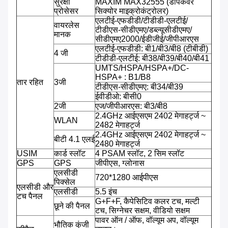
सुरक्षा
MAXIM MAX32555 (डीपकवर
प्रोसेसर
सिक्योर माइक्रोकंट्रोलर)
एलटीई-एफडीडी/टीडीडी-एलटीई/
वायरलेस
टीडीएस-सीडीएमए/डब्ल्यूसीडीएमए/
मानक
सीडीएमए2000/ईडीजीई/जीपीआरएस
एलटीई-एफडीडी: बी1/बी3/बी8 (टीबीडी)
4 जी
टीडीडी-एलटीई: बी38/बी39/बी40/बी41
UMTS/HSPA/HSPA+/DC-
HSPA+ : B1/B8
तार रहित
3जी
टीडीएस-सीडीएमए: बी34/बी39
ईवीडीओ: बीसी0
2जी
एज/जीपीआरएस: बी3/बी8
2.4GHz आईएसएम 2402 मेगाहर्ट्ज ~
WLAN
2482 मेगाहर्ट्ज
2.4GHz आईएसएम 2402 मेगाहर्ट्ज ~
बीटी 4.1 एलई
2480 मेगाहर्ट्ज
USIM
कार्ड स्लॉट
4 PSAM स्लॉट, 2 सिम स्लॉट
GPS
GPS
जीपीएस, ग्लोनास
एलसीडी
720*1280 आईपीएस
पिक्सेल
एलसीडी और
एलसीडी
5.5 इंच
टच पैनल
G+F+F, कैपेसिटिव कलर टच, मल्टी
छूने की पैनल
टच, सिग्नेचर सक्षम, वीडियो सक्षम
पावर ऑन / ऑफ, वॉल्यूम अप, वॉल्यूम
भौतिक कुंजी