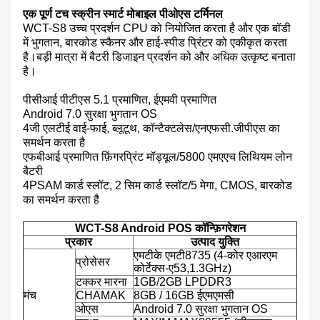
एक पूर्ण टच स्क्रीन स्मार्ट मोबाइल पीओएस टर्मिनल
WCT-S8 उच्च प्रदर्शन CPU को नियोजित करता है और एक बॉडी
में भुगतान, बारकोड स्कैनर और हाई-स्पीड प्रिंटर को एकीकृत करता
है।बड़ी मात्रा में बैटरी डिजाइन प्रदर्शन को और अधिक उत्कृष्ट बनाता
है।
पीसीआई पीटीएस 5.1 प्रमाणित, ईएमवी प्रमाणित
Android 7.0 सुरक्षा भुगतान OS
4जी एलटीई वाई-फाई, ब्लूटूथ, कॉन्टैक्टलेस/एनएफसी.जीपीएस का
समर्थन करता है
एफबीआई प्रमाणित फ़िंगरप्रिंट मॉड्यूल/5800 एमएएच लिथियम लोन
बैटरी
4PSAM कार्ड स्लॉट, 2 सिम कार्ड स्लॉट/5 मेगा, CMOS, बारकोड
का समर्थन करता है
WCT-S8 Android POS कॉन्फ़िगरेशन
प्रकार
उत्पाद युक्ति
एमटीके एमटी8735 (4-कोर एआरएम
प्रोसेसर
कोर्टेक्स-ए53,1.3GHz)
टक्कर मारना
1GB/2GB LPDDR3
मंच
CHAMAK
8GB / 16GB ईएमएमसी
ओएस
Android 7.0 सुरक्षा भुगतान OS