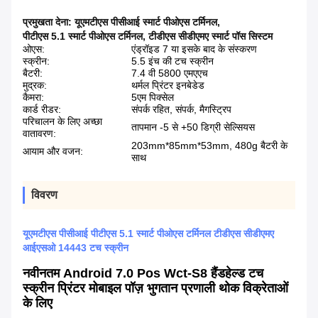
प्रमुखता देना:
यूएमटीएस पीसीआई स्मार्ट पीओएस टर्मिनल
,
पीटीएस 5.1 स्मार्ट पीओएस टर्मिनल
,
टीडीएस सीडीएमए स्मार्ट पॉस सिस्टम
ओएस:
एंड्रॉइड 7 या इसके बाद के संस्करण
स्क्रीन:
5.5 इंच की टच स्क्रीन
बैटरी:
7.4 वी 5800 एमएएच
मुद्रक:
थर्मल प्रिंटर इनबेडेड
कैमरा:
5एम पिक्सेल
कार्ड रीडर:
संपर्क रहित, संपर्क, मैगस्ट्रिप
परिचालन के लिए अच्छा
तापमान -5 से +50 डिग्री सेल्सियस
वातावरण:
203mm*85mm*53mm, 480g बैटरी के
आयाम और वजन:
साथ
विवरण
यूएमटीएस पीसीआई पीटीएस 5.1 स्मार्ट पीओएस टर्मिनल टीडीएस सीडीएमए
आईएसओ 14443 टच स्क्रीन
नवीनतम Android 7.0 Pos Wct-S8 हैंडहेल्ड टच
स्क्रीन प्रिंटर मोबाइल पॉज़ भुगतान प्रणाली थोक विक्रेताओं
के लिए