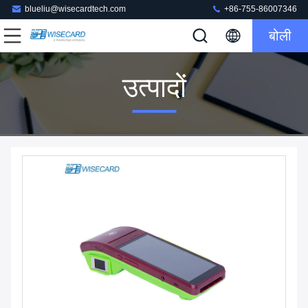
blueliu@wisecardtech.com
+86-755-86007346
बोली
उत्पादों