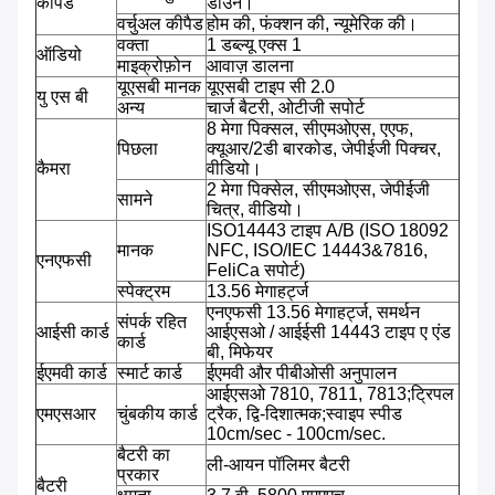
कीपैड
डाउन।
वर्चुअल कीपैड
होम की, फंक्शन की, न्यूमेरिक की।
वक्ता
1 डब्ल्यू एक्स 1
ऑडियो
माइक्रोफ़ोन
आवाज़ डालना
यूएसबी मानक
यूएसबी टाइप सी 2.0
यु एस बी
अन्य
चार्ज बैटरी, ओटीजी सपोर्ट
8 मेगा पिक्सल, सीएमओएस, एएफ,
पिछला
क्यूआर/2डी बारकोड, जेपीईजी पिक्चर,
कैमरा
वीडियो।
2 मेगा पिक्सेल, सीएमओएस, जेपीईजी
सामने
चित्र, वीडियो।
ISO14443 टाइप A/B (ISO 18092
मानक
NFC, ISO/IEC 14443&7816,
एनएफसी
FeliCa सपोर्ट)
स्पेक्ट्रम
13.56 मेगाहर्ट्ज
एनएफसी 13.56 मेगाहर्ट्ज, समर्थन
संपर्क रहित
आईसी कार्ड
आईएसओ / आईईसी 14443 टाइप ए एंड
कार्ड
बी, मिफेयर
ईएमवी कार्ड
स्मार्ट कार्ड
ईएमवी और पीबीओसी अनुपालन
आईएसओ 7810, 7811, 7813;ट्रिपल
एमएसआर
चुंबकीय कार्ड
ट्रैक, द्वि-दिशात्मक;स्वाइप स्पीड
10cm/sec - 100cm/sec.
बैटरी का
ली-आयन पॉलिमर बैटरी
प्रकार
बैटरी