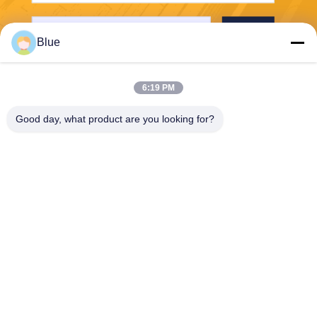
भेजना
Blue
6:19 PM
Good day, what product are you looking for?
Wisecard Technology Co., Ltd.
blueliu@wisecardtech.com
+86-755-86007346
बी १३०३, चुआंगई टेक्नोलॉजी
बिल्डिंग, गाओक्सिन सी। १ एवेन्यू,
नानशान, शेन्ज़ेन, ग्वांगडोंग, ५१८०५
७, चीन