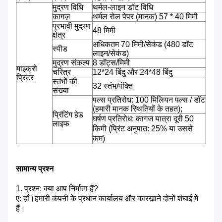
मुद्रण विधि
थर्मल-लाइन डॉट विधि
कागज़
थर्मल रोल पेपर (मानक) 57 * 40 मिमी
प्रभावी मुद्रण
48 मिमी
क्षेत्र
अधिकतम 70 मिमी/सेकंड (480 डॉट
स्पीड
लाइन/सेकंड)
मुद्रण संकल्प
8 डॉट्स/मिमी
माइक्रो
चरित्र
12*24 बिंदु और 24*48 बिंदु
प्रिंटर
स्तंभों की
32 स्तंभ/पंक्ति
संख्या
पल्स प्रतिरोध: 100 मिलियन पल्स / डॉट
(हमारी मानक स्थितियों के तहत);
प्रिंटिंग हेड
घर्षण प्रतिरोध: कागज यात्रा दूरी 50
लाइफ
किमी (प्रिंट अनुपात: 25% या उससे
कम)
सामान्य प्रश्न
1. प्रश्न: क्या आप निर्माता हैं?
ए: हाँ।हमारी कंपनी के प्रधान कार्यालय और कारखाने दोनों शंघाई में
हैं।