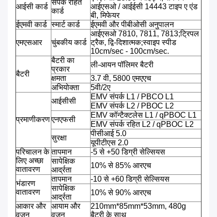
संपर्क रहित
आईसी कार्ड
आईएसओ / आईईसी 14443 टाइप ए एंड
कार्ड
बी, मिफेयर
ईएमवी कार्ड
स्मार्ट कार्ड
ईएमवी और पीबीओसी अनुपालन
आईएसओ 7810, 7811, 7813;ट्रिपल
एमएसआर
चुंबकीय कार्ड
ट्रैक, द्वि-दिशात्मक;स्वाइप स्पीड
10cm/sec - 100cm/sec.
बैटरी का
ली-आयन पॉलिमर बैटरी
प्रकार
बैटरी
क्षमता
3.7 वी, 5800 एमएएच
अभियोक्ता
5वी/2ए
EMV संपर्क L1 / PBCO L1
आईसीसी
EMV संपर्क L2 / PBOC L2
EMV कॉन्टैक्टलेस L1 / qPBOC L1
प्रमाणीकरण
एनएफसी
EMV संपर्क रहित L2 / qPBOC L2
पीसीआई 5.0
सुरक्षा
यूपीटीएस 2.0
परिचालन के
तापमान
-5 से +50 डिग्री सेल्सियस
लिए अच्छा
सापेक्षिक
10% से 85% आरएच
वातावरण
आर्द्रता
तापमान
-10 से +60 डिग्री सेल्सियस
भंडारण
सापेक्षिक
वातावरण
10% से 90% आरएच
आर्द्रता
आकार और
आयाम और
210mm*85mm*53mm, 480g
वजन
वजन
बैटरी के साथ