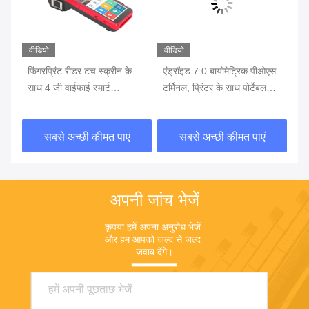
वीडियो
वीडियो
वीड
एस
फिंगरप्रिंट रीडर टच स्क्रीन के
एंड्रॉइड 7.0 बायोमेट्रिक पीओएस
फिं
साथ 4 जी वाईफाई स्मार्ट
टर्मिनल, प्रिंटर के साथ पोर्टेबल
जी 
बायोमेट्रिक पीओएस
पीओएस मशीन बैटरी में निर्मित
पी
सबसे अच्छी कीमत पाएं
सबसे अच्छी कीमत पाएं
अपनी जांच भेजें
कृपया हमें अपना अनुरोध भेजें 
और हम आपको जल्द से जल्द 
जवाब देंगे।