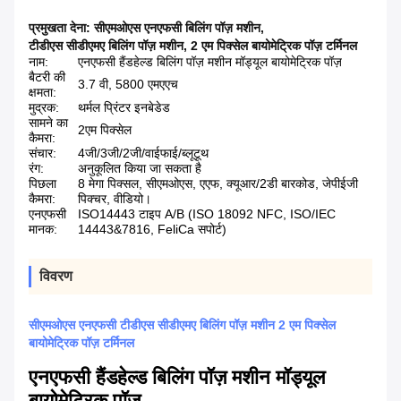
प्रमुखता देना:
सीएमओएस एनएफसी बिलिंग पॉज़ मशीन
,
टीडीएस सीडीएमए बिलिंग पॉज़ मशीन
,
2 एम पिक्सेल बायोमेट्रिक पॉज़ टर्मिनल
नाम:
एनएफसी हैंडहेल्ड बिलिंग पॉज़ मशीन मॉड्यूल बायोमेट्रिक पॉज़
बैटरी की
3.7 वी, 5800 एमएएच
क्षमता:
मुद्रक:
थर्मल प्रिंटर इनबेडेड
सामने का
2एम पिक्सेल
कैमरा:
संचार:
4जी/3जी/2जी/वाईफाई/ब्लूटूथ
रंग:
अनुकूलित किया जा सकता है
पिछला
8 मेगा पिक्सल, सीएमओएस, एएफ, क्यूआर/2डी बारकोड, जेपीईजी
कैमरा:
पिक्चर, वीडियो।
एनएफसी
ISO14443 टाइप A/B (ISO 18092 NFC, ISO/IEC
मानक:
14443&7816, FeliCa सपोर्ट)
विवरण
सीएमओएस एनएफसी टीडीएस सीडीएमए बिलिंग पॉज़ मशीन 2 एम पिक्सेल
बायोमेट्रिक पॉज़ टर्मिनल
एनएफसी हैंडहेल्ड बिलिंग पॉज़ मशीन मॉड्यूल
बायोमेट्रिक पॉज़