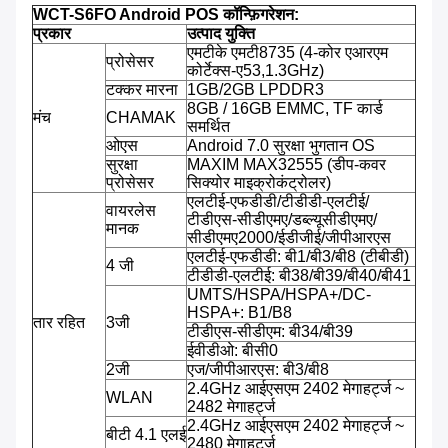
WCT-S6FO Android POS कॉन्फ़िगरेशन:
प्रकार
उत्पाद युक्ति
एमटीके एमटी8735 (4-कोर एआरएम
प्रोसेसर
कोर्टेक्स-ए53,1.3GHz)
टक्कर मारना
1GB/2GB LPDDR3
8GB / 16GB EMMC, TF कार्ड
मंच
CHAMAK
समर्थित
ओएस
Android 7.0 सुरक्षा भुगतान OS
सुरक्षा
MAXIM MAX32555 (डीप-कवर
प्रोसेसर
सिक्योर माइक्रोकंट्रोलर)
एलटीई-एफडीडी/टीडीडी-एलटीई/
वायरलेस
टीडीएस-सीडीएमए/डब्ल्यूसीडीएमए/
मानक
सीडीएमए2000/ईडीजीई/जीपीआरएस
एलटीई-एफडीडी: बी1/बी3/बी8 (टीबीडी)
4 जी
टीडीडी-एलटीई: बी38/बी39/बी40/बी41
UMTS/HSPA/HSPA+/DC-
HSPA+: B1/B8
तार रहित
3जी
टीडीएस-सीडीएम: बी34/बी39
ईवीडीओ: बीसी0
2जी
एज/जीपीआरएस: बी3/बी8
2.4GHz आईएसएम 2402 मेगाहर्ट्ज ~
WLAN
2482 मेगाहर्ट्ज
2.4GHz आईएसएम 2402 मेगाहर्ट्ज ~
बीटी 4.1 एलई
2480 मेगाहर्ट्ज