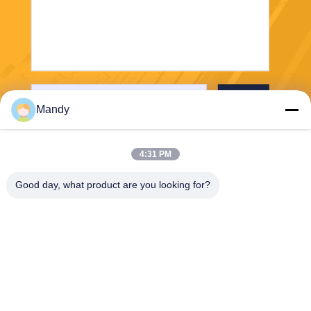
भेजना
Mandy
4:31 PM
Good day, what product are you looking for?
Wisecard Technology Co., Ltd.
blueliu@wisecardtech.com
+86-755-86007346
बी १३०३, चुआंगई टेक्नोलॉजी
बिल्डिंग, गाओक्सिन सी। १ एवेन्यू,