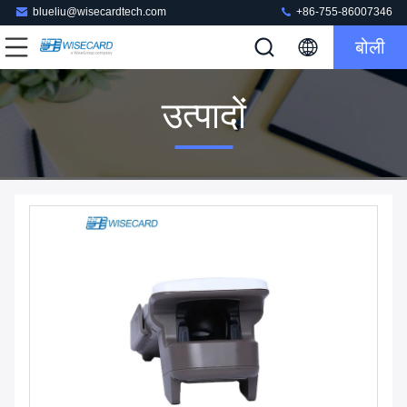
blueliu@wisecardtech.com
+86-755-86007346
बोली
उत्पादों