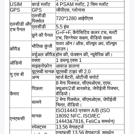
USIM
कार्ड स्लॉट
4 PSAM स्लॉट, 2 सिम स्लॉट
GPS
GPS
जीपीएस, ग्लोनास
एलसीडी
720*1280 आईपीएस
पिक्सेल
एलसीडी और
एलसीडी
5.5 इंच
टच पैनल
G+F+F, कैपेसिटिव कलर टच, मल्टी
छूने की पैनल
टच, सिग्नेचर सक्षम, वीडियो सक्षम
पावर ऑन / ऑफ, वॉल्यूम अप, वॉल्यूम
भौतिक कुंजी
कीपैड
डाउन।
वर्चुअल कीपैड
होम की, फंक्शन की, न्यूमेरिक की।
वक्ता
1 डब्ल्यू एक्स 1
ऑडियो
माइक्रोफ़ोन
आवाज़ डालना
यूएसबी मानक
यूएसबी टाइप सी 2.0
यु एस बी
अन्य
चार्ज बैटरी, ओटीजी सपोर्ट
8 मेगा पिक्सल, सीएमओएस, एएफ,
पिछला
क्यूआर/2डी बारकोड, जेपीईजी पिक्चर,
कैमरा
वीडियो।
2 मेगा पिक्सेल, सीएमओएस, जेपीईजी
सामने
चित्र, वीडियो।
ISO14443 प्रकार A/B (ISO
मानक
18092 NFC, ISO/IEC
एनएफसी
14443&7816, FeliCa समर्थन)
स्पेक्ट्रम
13.56 मेगाहर्ट्ज
एनएफसी 13.56 मेगाहर्ट्ज, समर्थन