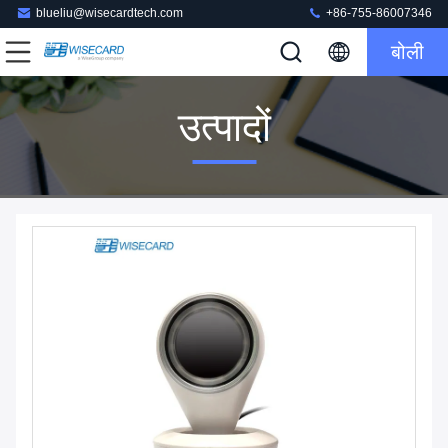
blueliu@wisecardtech.com
+86-755-86007346
बोली
उत्पादों