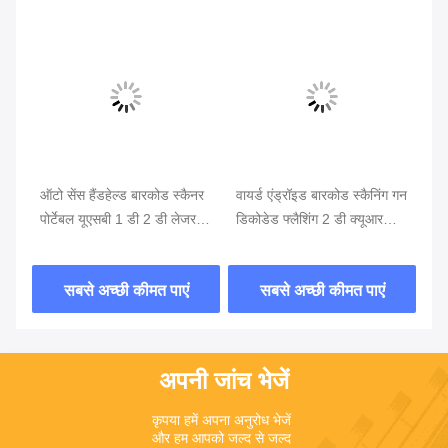
ऑटो सेंस हैंडहेल्ड बारकोड स्कैनर
वायर्ड एंड्रॉइड बारकोड स्कैनिंग गन
1 ड
पोर्टेबल यूएसबी 1 डी 2 डी लेजर
डिकोडेड फ्लैशिंग 2 डी क्यूआर
64
बारकोड रीडर
कोड स्कैनर
डीक
Bar
सबसे अच्छी कीमत पाएं
सबसे अच्छी कीमत पाएं
अपनी जांच भेजें
कृपया हमें अपना अनुरोध भेजें 
और हम आपको जल्द से जल्द 