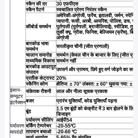
स्कैन की दर
30 एफपीएस
स्कैन पैटर्न
स्वचालित प्रेरण निरंतर स्कैन
अमेरिकी-अंग्रेजी, फ्रेंच, इतालवी, जर्मन, स्पेनिश
जापानी, रूसी, अरबी, आयरिश, पोलिश, डच, चे
कीबोर्ड समर्थन
पुर्तगाली (पुर्तगाली, ब्राजीलियाई), स्वीडिश, तुर्क
तुर्की क्यू, ग्रीक, फिनिश, बेल्जियम (फ्रेंच), ब्रि
अंग्रेजी
बारकोड भाषा
सरलीकृत चीनी (जीत प्रणाली)
समर्थन
चालान समारोह
समर्थन (केवल चीन के बाजार के लिए (जीत प्रण
माध्यमिक विकास
समर्थन नहीं
बारकोड आउटपुट
उपसर्ग और प्रत्यय, छिपे हुए वर्ण जोड़ने का समर्
संपादन
प्रतीक कंट्रास्ट
20%
स्कैनिंग कोण
क्षैतिज: ± 70° लंबवत: ± 60° घुमाया गया: ± 
इंसान-
संकेतक रौशनी
लाल और नीला सूचक प्रकाश
कंप्यूटर
बजर
प्रारंभ युक्तियाँ, कोड युक्तियाँ पढ़ना
इंटरैक्शन
1.5 एम बूंदों को कंक्रीट में 3 बार झेलने के लिए
बूंद
डिजाइन
पर्यावरण सीलिंग
आईपी54
पर्यावरण
वर्किंग टेम्परेचर
-20-55℃
तापमान बचाओ
-20-60 ℃
मापदंडों
कार्य आर्द्रता
5-95% गैर-संघनित