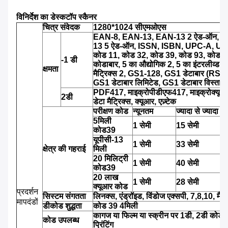
विनिर्देश
का
डेस्कटॉप स्कैनर
चित्र संवेदक
1280*1024 सीएमओएस
EAN-8, EAN-13, EAN-13 2 ऐड-ऑन, 
13 5 ऐड-ऑन, ISSN, ISBN, UPC-A, UP
कोड 11, कोड 32, कोड 39, कोड 93, कोड 1
-1 डी
कोडाबार, 5 का औद्योगिक 2, 5 का इंटरलीव्ड 2
क्षमता
मैट्रिक्स 2, GS1-128, GS1 डेटाबार (RSS
GS1 डेटाबार लिमिटेड, GS1 डेटाबार विस्तारि
PDF417, माइक्रोपीडीएफ417, माइक्रोक्यूआ
2डी
डेटा मैट्रिक्स, क्यूआर, एज़्टेक
परीक्षण कोड
न्यूनतम
ज्यादा से ज्यादा
5मिली
1 सेमी
15 सेमी
कोड39
यूपीसी-13
1 सेमी
33 सेमी
क्षेत्र की गहराई
मिली
20 मिलिट्री
1 सेमी
40 सेमी
कोड39
20 लाख
1 सेमी
28 सेमी
क्यूआर कोड
प्रदर्शन
सिस्टम संगतता
लिनक्स, एंड्रॉइड, विंडोज एक्सपी, 7,8,10, मैक
मापदंडों
डीकोड शुद्धता
कोड 39 4मिली
कागज या फिल्म या स्क्रीन पर 1डी, 2डी कोड
कोड उपलब्ध
प्रिंटिंग