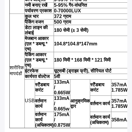
नमी बनाए रखें
5-95% गैर-संघनित
पर्यावरण प्रकाश
0-70000LUX
कुल भार
372 ग्राम
पैकिंग वजन
500 ग्राम
डेटा लाइन की
180 सेमी (± 3 सेमी)
लंबाई
मेजबान आकार
(एल * डब्ल्यू *
104.8*104.8*147mm
एच)
पैकिंग आकार
(एल * डब्ल्यू *
180 मिमी * 168 मिमी * 121 मिमी
एच)
शारीरिक
इंटरफेस
यूएसबी (ड्राइव फ्री), सीरियल पोर्ट
मापदंडों
कार्यरत वोल्टेज
5वी
133mA
स्टैंडबाय
स्टैंडबाय
357mA /
/
करंट
करंट
1.785W
0.665W
133mA
USB
वर्तमान
आनुक्रमिक
357mA /
/
वर्तमान कार्य
कार्य
द्वार
1.785W
0.665w
वर्तमान
175mA
वर्तमान कार्य
कार्य
/
358mA/1
(अधिकतम)
(अधिकतम)
0.875W