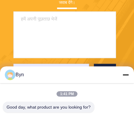
जवाब देंगे।
भेजना
Byn
1:41 PM
Good day, what product are you looking for?
Wisecard Technology Co., Ltd.
blueliu@wisecardtech.com