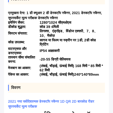
प्रमुखता देना:
1 डी क्यूआर 2 डी डेस्कटॉप स्कैनर
,
2021 डेस्कटॉप स्कैनर
,
सुपरमार्केट मूल्य परीक्षक डेस्कटॉप स्कैनर
इमेजिंग सेंसर:
1280*1024 सीएमओएस
डीकोड शुद्धता:
कोड 39 4मिली
लिनक्स、एंड्रॉइड、विंडोज एक्सपी、7、8、
सिस्टम संगतता:
10、मैकोज़
कागज या फिल्म या स्क्रीन पर 1डी, 2डी कोड
कोड उपलब्ध:
प्रिंटिंग
वाटरप्रूफ और
IP54 आज्ञाकारी
डस्टप्रूफ:
तापमान सीमा संचालित
-20-55 डिग्री सेल्सियस
करना:
(लंबाई, चौड़ाई, ऊंचाई मिमी) 168 मिमी * 85 मिमी *
मेजबान का आकार:
62 मिमी
पैकेज का आकार:
(लंबाई, चौड़ाई, ऊंचाई मिमी)240*140*89mm
विवरण
2021 नया सर्वदिशात्मक डेस्कटॉप स्कैनर 1D QR 2D बारकोड रीडर
सुपरमार्केट मूल्य परीक्षक