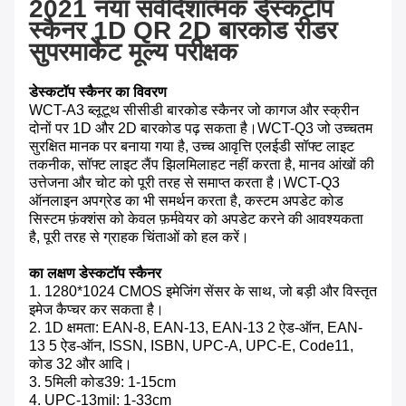
2021 नया सर्वदिशात्मक डेस्कटॉप
स्कैनर 1D QR 2D बारकोड रीडर
सुपरमार्केट मूल्य परीक्षक
डेस्कटॉप स्कैनर का विवरण
WCT-A3 ब्लूटूथ सीसीडी बारकोड स्कैनर जो कागज और स्क्रीन
दोनों पर 1D और 2D बारकोड पढ़ सकता है।WCT-Q3 जो उच्चतम
सुरक्षित मानक पर बनाया गया है, उच्च आवृत्ति एलईडी सॉफ्ट लाइट
तकनीक, सॉफ्ट लाइट लैंप झिलमिलाहट नहीं करता है, मानव आंखों की
उत्तेजना और चोट को पूरी तरह से समाप्त करता है।WCT-Q3
ऑनलाइन अपग्रेड का भी समर्थन करता है, कस्टम अपडेट कोड
सिस्टम फ़ंक्शंस को केवल फ़र्मवेयर को अपडेट करने की आवश्यकता
है, पूरी तरह से ग्राहक चिंताओं को हल करें।
का लक्षण
डेस्कटॉप स्कैनर
1. 1280*1024 CMOS इमेजिंग सेंसर के साथ, जो बड़ी और विस्तृत
इमेज कैप्चर कर सकता है।
2. 1D क्षमता: EAN-8, EAN-13, EAN-13 2 ऐड-ऑन, EAN-
13 5 ऐड-ऑन, ISSN, ISBN, UPC-A, UPC-E, Code11,
कोड 32 और आदि।
3. 5मिली कोड39: 1-15cm
4. UPC-13mil: 1-33cm