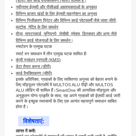
(डीपी) और कार्ड वैयक्तिकरण (सीपी) शामिल हैं।
नवीनतम ईएमवी और पीसीआई आवश्यकताओं के अनुकूल
विभिन्न बाजार खंडों के लिए ईएमवी माइग्रेशन का अनुभव
विभिन्न निजीकरण प्रिंटर और विभिन्न कार्ड प्लेटफार्मों जैसे जावा जीपी,
मल्टोस, नेटिव के लिए समर्थन
वीज़ा, मास्टरकार्ड, यूनियनपे, जेसीबी, एमेक्स, डिस्कवर और अन्य जैसे
विभिन्न कार्ड योजनाओं के लिए समर्थन।
स्मार्टवन के प्रमुख घटक
स्मार्ट वन समाधान में तीन प्रमुख घटक शामिल हैंः
कुंजी प्रबंधन प्रणाली (KMS)
डेटा तैयार करना (डीपी)
कार्ड वैयक्तिकरण (सीपी)
इसके अतिरिक्त, ग्राहकों के लिए व्यक्तिगत अनुभव को बेहतर बनाने के
लिए मॉड्यूलर प्लेटफॉर्म में MULTOS ALU पीढ़ी और MULTOS
ALU लोडिंग भी शामिल हैं।SmartOne की अत्यधिक मॉड्यूलर और
अनुकूलन योग्य प्रकृति के साथ, यह अपने ग्राहकों को ईएमवी कार्ड जारी
करने के इच्छुक व्यवसायों के लिए एक अत्यंत महत्वपूर्ण समाधान साबित
होता है।
विशेषताएं:
लागत में कमी: