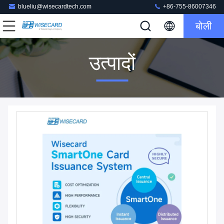
blueliu@wisecardtech.com
+86-755-86007346
बोली
उत्पादों