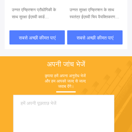
उन्नत एन्क्रिप्शन प्रौद्योगिकी के
उन्नत सुरक्षा एन्क्रिप्शन के साथ
सुर
साथ सुरक्षा ईएमवी कार्ड
स्वतंत्र ईएमवी चिप वैयक्तिकरण
लिए
वैयक्तिकरण सॉफ्टवेयर
सेवा
वै
सबसे अच्छी कीमत पाएं
सबसे अच्छी कीमत पाएं
अपनी जांच भेजें
कृपया हमें अपना अनुरोध भेजें 
और हम आपको जल्द से जल्द 
जवाब देंगे।