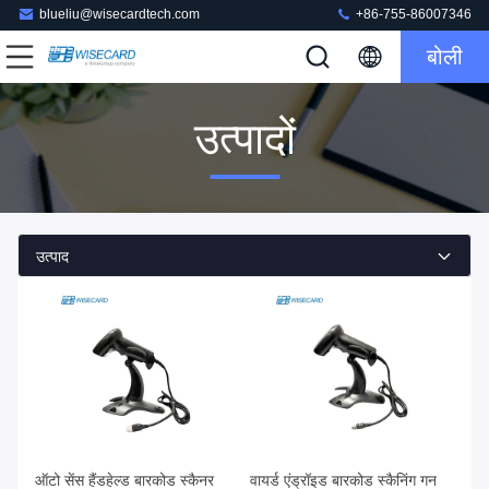
blueliu@wisecardtech.com
+86-755-86007346
बोली
उत्पादों
उत्पाद
ऑटो सेंस हैंडहेल्ड बारकोड स्कैनर
वायर्ड एंड्रॉइड बारकोड स्कैनिंग गन