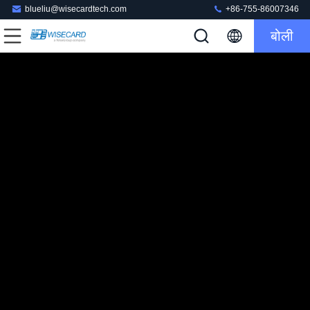
blueliu@wisecardtech.com
+86-755-86007346
बोली