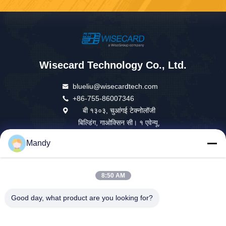
Wisecard Technology Co., Ltd.
blueliu@wisecardtech.com
+86-755-86007346
बी १३०३, चुआंगई टेक्नोलॉजी
बिल्डिंग, गाओक्सिन सी। १ एवेन्यू,
नानशान, शेन्ज़ेन, ग्वांगडोंग, ५१८०५
Mandy
७, चीन
8:50 AM
चीन अच्छा गुणवत्ता स्मार्ट कार्ड समाधान आपूर्तिकर्ता। कॉपीराइट © 2026 Wisecard
Good day, what product are you looking for?
Technology Co., Ltd. . सब सभी अधिकार सुरक्षित.