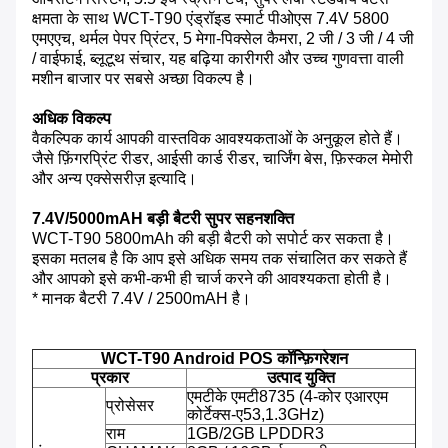
क्षमता के साथ WCT-T90 एंड्रॉइड स्मार्ट पीओएस 7.4V 5800
एमएएच, थर्मल पेपर प्रिंटर, 5 मेगा-पिक्सेल कैमरा, 2 जी / 3 जी / 4 जी
/ वाईफाई, ब्लूटूथ संचार, यह बढ़िया कारीगरी और उच्च गुणवत्ता वाली
मशीन बाजार पर सबसे अच्छा विकल्प है।
अधिक विकल्प
वैकल्पिक कार्य आपकी वास्तविक आवश्यकताओं के अनुकूल होते हैं।
जैसे फ़िंगरप्रिंट रीडर, आईसी कार्ड रीडर, चार्जिंग बेस, फ़िस्कल मेमोरी
और अन्य एक्सेसरीज़ इत्यादि।
7.4V/5000mAH बड़ी बैटरी सुपर सहनशक्ति
WCT-T90 5800mAh की बड़ी बैटरी को सपोर्ट कर सकता है।
इसका मतलब है कि आप इसे अधिक समय तक संचालित कर सकते हैं
और आपको इसे कभी-कभी ही चार्ज करने की आवश्यकता होती है।
* मानक बैटरी 7.4V / 2500mAH है।
WCT-T90 Android POS कॉन्फ़िगरेशन
प्रकार
उत्पाद युक्ति
एमटीके एमटी8735 (4-कोर एआरएम
प्रोसेसर
कोर्टेक्स-ए53,1.3GHz)
राम
1GB/2GB LPDDR3