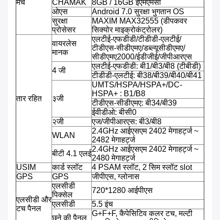
मंच
CHAMAK
8GB / 16GB ईएमएमसी
ओएस
Android 7.0 सुरक्षा भुगतान OS
सुरक्षा
MAXIM MAX32555 (डीपकवर
प्रोसेसर
सिक्योर माइक्रोकंट्रोलर)
एलटीई-एफडीडी/टीडीडी-एलटीई/
वायरलेस
टीडीएस-सीडीएमए/डब्ल्यूसीडीएमए/
मानक
सीडीएमए2000/ईडीजीई/जीपीआरएस
एलटीई-एफडीडी: बी1/बी3/बी8 (टीबीडी)
4 जी
टीडीडी-एलटीई: बी38/बी39/बी40/बी41
UMTS/HSPA/HSPA+/DC-
HSPA+ : B1/B8
तार रहित
३जी
टीडीएस-सीडीएमए: बी34/बी39
ईवीडीओ: बीसी0
२जी
एज/जीपीआरएस: बी3/बी8
2.4GHz आईएसएम 2402 मेगाहर्ट्ज ~
WLAN
2482 मेगाहर्ट्ज
2.4GHz आईएसएम 2402 मेगाहर्ट्ज ~
बीटी 4.1 एलई
2480 मेगाहर्ट्ज
USIM
कार्ड स्लॉट
4 PSAM स्लॉट, 2 सिम स्लॉट slot
GPS
GPS
जीपीएस, ग्लोनास
एलसीडी
720*1280 आईपीएस
पिक्सेल
एलसीडी और
एलसीडी
5.5 इंच
टच पैनल
G+F+F, कैपेसिटिव कलर टच, मल्टी
छूने की पैनल