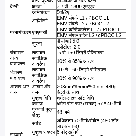
बैटरी प्रकार
ली-आयन पॉलिमर बैटरी
बैटरी
क्षमता
3.7 वी, 5800 एमएएच
अभियोक्ता
5वी/2ए
EMV संपर्क L1 / PBCO L1
आईसीसी
EMV संपर्क L2 / PBOC L2
EMV कॉन्टैक्टलेस L1 / qPBOC L1
प्रमाणीकरण
एनएफसी
EMV संपर्क रहित L2 / qPBOC L2
पीसीआई 5.0
सुरक्षा
यूपीटीएस 2.0
संचालन
तापमान
-5 से +50 डिग्री सेल्सियस
योग्य
सापेक्षिक
10% से 85% आरएच
वातावरण
आर्द्रता
तापमान
-10 से +60 डिग्री सेल्सियस
भंडारण
सापेक्षिक
वातावरण
10% से 90% आरएच
आर्द्रता
आकार और
आयाम और
203mm*85mm*53mm, 480g
वजन
वजन
बैटरी के साथ
मुद्रण विधि
थर्मल-लाइन डॉट विधि
कागज़
थर्मल रोल पेपर (मानक) 57 * 40 मिमी
प्रभावी मुद्रण
48 मिमी
क्षेत्र
अधिकतम 70 मिमी/सेकंड (480 डॉट
स्पीड
लाइन/सेकंड)
मुद्रण संकल्प
8 डॉट्स/मिमी
माइक्रो