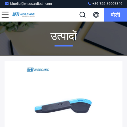
blueliu@wisecardtech.com
+86-755-86007346
बोली
उत्पादों