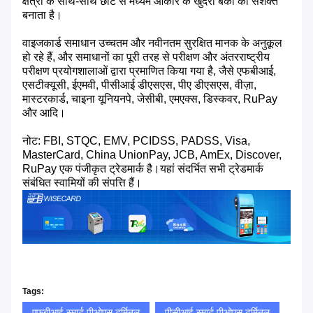
क्षेत्रों के साथ-साथ छोटे से मध्यम आकार के खुदरा बैंकों को सशक्त
बनाता है।
वाइजकार्ड समाधान उच्चतम और नवीनतम सुरक्षित मानक के अनुकूल
हो रहे हैं, और समाधानों का पूरी तरह से परीक्षण और अंतरराष्ट्रीय
परीक्षण प्रयोगशालाओं द्वारा प्रमाणित किया गया है, जैसे एफबीआई,
एसटीक्यूसी, ईएमवी, पीसीआई डीएसएस, पीए डीएसएस, वीज़ा,
मास्टरकार्ड, चाइना यूनियनपे, जेसीबी, एमएक्स, डिस्कवर, RuPay
और आदि।
नोट: FBI, STQC, EMV, PCIDSS, PADSS, Visa,
MasterCard, China UnionPay, JCB, AmEx, Discover,
RuPay एक पंजीकृत ट्रेडमार्क है।यहां संदर्भित सभी ट्रेडमार्क
संबंधित स्वामियों की संपत्ति हैं।
Tags:
एफबीआई स्मार्ट पीओएस टर्मिनल
पीसीआई स्मार्ट पीओएस टर्मिनल