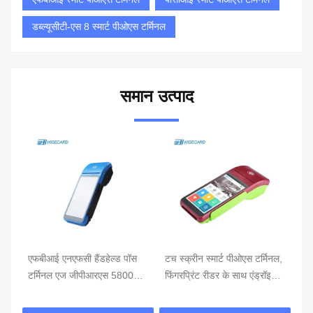
डब्ल्यूसीटी-एस 8 स्मार्ट पीओएस टर्मिनल
समान उत्पाद
थ
एफबीआई एनएफसी हैंडहेल्ड पॉस
टच स्क्रीन स्मार्ट पीओएस टर्मिनल,
खुद
टर्मिनल एज जीपीआरएस 5800
फिंगरप्रिंट रीडर के साथ एंड्रॉइड
टर्
एमएएच हैंडहेल्ड मोबाइल पॉस
पीओएस
सिस्टम्स