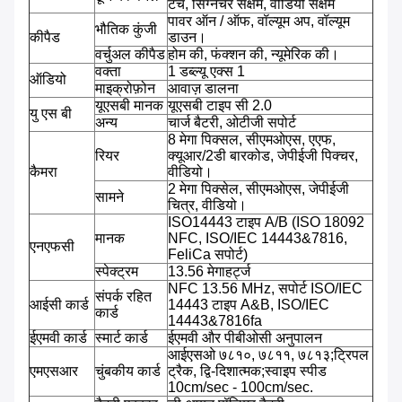
टच, सिग्नेचर सक्षम, वीडियो सक्षम
पावर ऑन / ऑफ, वॉल्यूम अप, वॉल्यूम
भौतिक कुंजी
कीपैड
डाउन।
वर्चुअल कीपैड
होम की, फंक्शन की, न्यूमेरिक की।
वक्ता
1 डब्ल्यू एक्स 1
ऑडियो
माइक्रोफ़ोन
आवाज़ डालना
यूएसबी मानक
यूएसबी टाइप सी 2.0
यु एस बी
अन्य
चार्ज बैटरी, ओटीजी सपोर्ट
8 मेगा पिक्सल, सीएमओएस, एएफ,
रियर
क्यूआर/2डी बारकोड, जेपीईजी पिक्चर,
कैमरा
वीडियो।
2 मेगा पिक्सेल, सीएमओएस, जेपीईजी
सामने
चित्र, वीडियो।
ISO14443 टाइप A/B (ISO 18092
मानक
NFC, ISO/IEC 14443&7816,
एनएफसी
FeliCa सपोर्ट)
स्पेक्ट्रम
13.56 मेगाहर्ट्ज
NFC 13.56 MHz, सपोर्ट ISO/IEC
संपर्क रहित
आईसी कार्ड
14443 टाइप A&B, ISO/IEC
कार्ड
14443&7816fa
ईएमवी कार्ड
स्मार्ट कार्ड
ईएमवी और पीबीओसी अनुपालन
आईएसओ ७८१०, ७८११, ७८१३;ट्रिपल
एमएसआर
चुंबकीय कार्ड
ट्रैक, द्वि-दिशात्मक;स्वाइप स्पीड
10cm/sec - 100cm/sec.