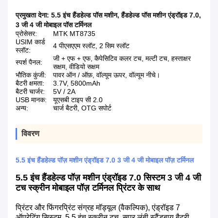
प्रमुखता देना:
5.5 इंच हैंडहेल्ड पॉस मशीन
,
हैंडहेल्ड पॉस मशीन एंड्रॉइड 7.0
,
3 जी 4 जी मोबाइल पॉस टर्मिनल
प्रोसेसर:
MTK MT8735
USIM कार्ड
4 पीएसएएम स्लॉट, 2 सिम स्लॉट
स्लॉट:
जी + एफ + एफ, कैपेसिटिव कलर टच, मल्टी टच, हस्ताक्षर
स्पर्श पैनल:
सक्षम, वीडियो सक्षम
भौतिक कुंजी:
पावर ऑन / ऑफ़, वॉल्यूम ऊपर, वॉल्यूम नीचे।
बैटरी क्षमता:
3.7V, 5800mAh
बैटरी चार्जर:
5V / 2A
USB मानक:
यूएसबी टाइप सी 2.0
अन्य:
चार्ज बैटरी, OTG सपोर्ट
विवरण
5.5 इंच हैंडहेल्ड पॉज़ मशीन एंड्रॉइड 7.0 3 जी 4 जी मोबाइल पॉज़ टर्मिनल
5.5 इंच हैंडहेल्ड पॉज़ मशीन एंड्रॉइड 7.0 सिस्टम 3 जी 4 जी
टच स्क्रीन मोबाइल पॉज़ टर्मिनल प्रिंटर के साथ
प्रिंटर और फिंगरप्रिंट संग्रह मॉड्यूल (वैकल्पिक), एंड्रॉइड 7
ऑपरेटिंग सिस्टम, 5.5 इंच स्क्रीन टच, सुपर लंबी स्टैंडबाय बैटरी