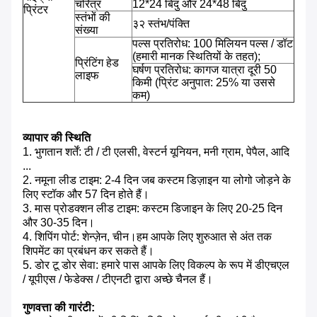
चरित्र
12*24 बिंदु और 24*48 बिंदु
प्रिंटर
स्तंभों की
३२ स्तंभ/पंक्ति
संख्या
पल्स प्रतिरोध: 100 मिलियन पल्स / डॉट
(हमारी मानक स्थितियों के तहत);
प्रिंटिंग हेड
घर्षण प्रतिरोध: कागज यात्रा दूरी 50
लाइफ
किमी (प्रिंट अनुपात: 25% या उससे
कम)
व्यापार की स्थिति
1. भुगतान शर्तें: टी / टी एलसी, वेस्टर्न यूनियन, मनी ग्राम, पेपैल, आदि
...
2. नमूना लीड टाइम: 2-4 दिन जब कस्टम डिज़ाइन या लोगो जोड़ने के
लिए स्टॉक और 57 दिन होते हैं।
3. मास प्रोडक्शन लीड टाइम: कस्टम डिजाइन के लिए 20-25 दिन
और 30-35 दिन।
4. शिपिंग पोर्ट: शेन्ज़ेन, चीन।हम आपके लिए शुरुआत से अंत तक
शिपमेंट का प्रबंधन कर सकते हैं।
5. डोर टू डोर सेवा: हमारे पास आपके लिए विकल्प के रूप में डीएचएल
/ यूपीएस / फेडेक्स / टीएनटी द्वारा अच्छे चैनल हैं।
गुणवत्ता की गारंटी: