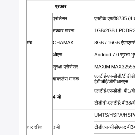
प्रकार
प्रोसेसर
एमटीके एमटी8735 (4-
टक्कर मारना
1GB/2GB LPDDR
मंच
CHAMAK
8GB / 16GB ईएमएमस
ओएस
Android 7.0 सुरक्षा 
सुरक्षा प्रोसेसर
MAXIM MAX32555 (डी
एलटीई-एफडीडी/टीडीडी
वायरलेस मानक
ईडीजीई/जीपीआरएस
एलटीई-एफडीडी: बी1/बी
4 जी
टीडीडी-एलटीई: बी38/
UMTS/HSPA/HSPA
तार रहित
३जी
टीडीएस-सीडीएमए: बी3