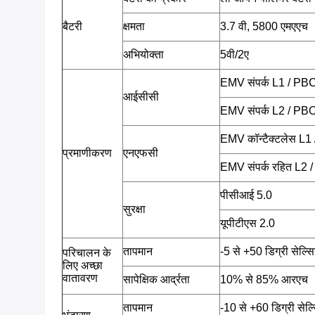
बैटरी
क्षमता
3.7 वी, 5800 एमएएच
अभियोक्ता
5वी/2ए
EMV संपर्क L1 / PB
आईसीसी
EMV संपर्क L2 / PB
EMV कॉन्टैक्टलेस L
प्रमाणीकरण
एनएफसी
EMV संपर्क रहित L2
पीसीआई 5.0
सुरक्षा
यूपीटीएस 2.0
तापमान
-5 से +50 डिग्री सेल्
परिचालन के
लिए अच्छा
वातावरण
सापेक्षिक आर्द्रता
10% से 85% आरएच
तापमान
-10 से +60 डिग्री सेल