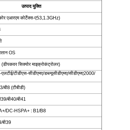
उत्पाद युक्ति
कोर एआरएम कोर्टेक्स-ए53,1.3GHz)
3
ी
भुगतान OS
पकवर सिक्योर माइक्रोकंट्रोलर)
-एलटीई/टीडीएस-सीडीएमए/डब्ल्यूसीडीएमए/सीडीएमए2000/
3/बी8 (टीबीडी)
बी39/बी40/बी41
+/DC-HSPA+ : B1/B8
4/बी39