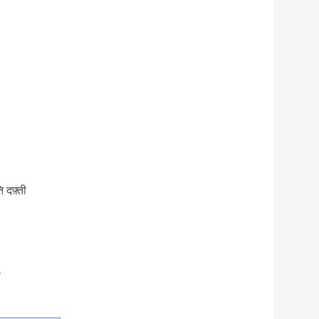
 दफ़्ती
ा