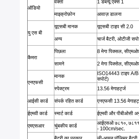
वक्ता
1 डब्ल्यू एक्स 1
ऑडियो
माइक्रोफ़ोन
आवाज़ डालना
यूएसबी मानक
यूएसबी टाइप सी 2.0
यु एस बी
अन्य
चार्ज बैटरी, ओटीजी सपोर
पिछला
8 मेगा पिक्सल, सीएमओ
कैमरा
सामने
2 मेगा पिक्सेल, सीएमओ
ISO14443 टाइप A/B
मानक
सपोर्ट)
एनएफसी
स्पेक्ट्रम
13.56 मेगाहर्ट्ज
आईसी कार्ड
संपर्क रहित कार्ड
एनएफसी 13.56 मेगाहर्
ईएमवी कार्ड
स्मार्ट कार्ड
ईएमवी और पीबीओसी अ
आईएसओ ७८१०, ७८११, ७८
एमएसआर
चुंबकीय कार्ड
- 100cm/sec.
बैटरी का प्रकार
ली-आयन पॉलिमर बैटरी