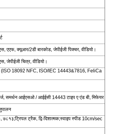
्ट
एस, एएफ, क्यूआर/2डी बारकोड, जेपीईजी पिक्चर, वीडियो।
एस, जेपीईजी चित्र, वीडियो।
 (ISO 18092 NFC, ISO/IEC 14443&7816, FeliCa
ट्ज, समर्थन आईएसओ / आईईसी 14443 टाइप ए एंड बी, मिफेयर
नुपालन
१३;ट्रिपल ट्रैक, द्वि-दिशात्मक;स्वाइप स्पीड 10cm/sec