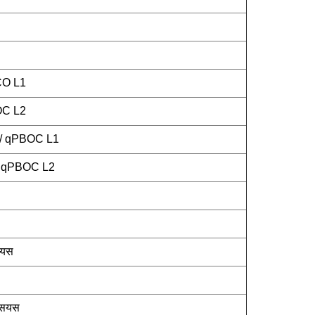
CO L1
OC L2
1 / qPBOC L1
 / qPBOC L2
सियस
्सियस