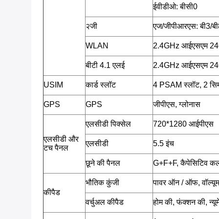
ईवीडीओ: बीसी0
२जी
एज/जीपीआरएस: बी3/बी
WLAN
2.4GHz आईएसएम 2402 म
बीटी 4.1 एलई
2.4GHz आईएसएम 2402 म
USIM
कार्ड स्लॉट
4 PSAM स्लॉट, 2 सिम
GPS
GPS
जीपीएस, ग्लोनास
एलसीडी पिक्सेल
720*1280 आईपीएस
एलसीडी और
एलसीडी
5.5 इंच
टच पैनल
छूने की पैनल
G+F+F, कैपेसिटिव कलर 
भौतिक कुंजी
पावर ऑन / ऑफ, वॉल्यूम
कीपैड
वर्चुअल कीपैड
होम की, फंक्शन की, न्य