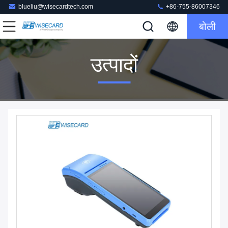
blueliu@wisecardtech.com
+86-755-86007346
बोली
उत्पादों