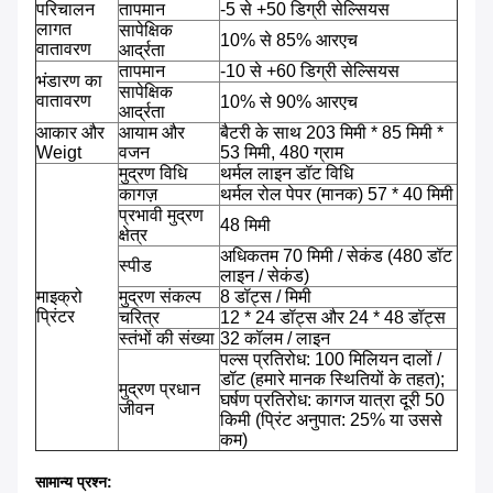
परिचालन
तापमान
-5 से +50 डिग्री सेल्सियस
लागत
सापेक्षिक
10% से 85% आरएच
वातावरण
आर्द्रता
तापमान
-10 से +60 डिग्री सेल्सियस
भंडारण का
सापेक्षिक
वातावरण
10% से 90% आरएच
आर्द्रता
आकार और
आयाम और
बैटरी के साथ 203 मिमी * 85 मिमी *
Weigt
वजन
53 मिमी, 480 ग्राम
मुद्रण विधि
थर्मल लाइन डॉट विधि
कागज़
थर्मल रोल पेपर (मानक) 57 * 40 मिमी
प्रभावी मुद्रण
48 मिमी
क्षेत्र
अधिकतम 70 मिमी / सेकंड (480 डॉट
स्पीड
लाइन / सेकंड)
माइक्रो
मुद्रण संकल्प
8 डॉट्स / मिमी
प्रिंटर
चरित्र
12 * 24 डॉट्स और 24 * 48 डॉट्स
स्तंभों की संख्या
32 कॉलम / लाइन
पल्स प्रतिरोध: 100 मिलियन दालों /
डॉट (हमारे मानक स्थितियों के तहत);
मुद्रण प्रधान
घर्षण प्रतिरोध: कागज यात्रा दूरी 50
जीवन
किमी (प्रिंट अनुपात: 25% या उससे
कम)
सामान्य प्रश्न: