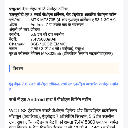
प्रमुखता देना:
रोह्स स्मार्ट पीओएस टर्मिनल
,
डब्ल्यूसीटी-एस 8 स्मार्ट पीओएस टर्मिनल
,
रोह एंड्रॉइड आधारित पीओएस मशीन
प्रोसेसर:
MTK MT8735 (4-कोर एआरएम कोर्टेक्स-ए 53,1.3GHz)
ओएस:
Android 7 या इसके बाद के संस्करण
अंगुली की छाप:
ऐच्छिक
स्क्रीन:
5.5 इंच की टच स्क्रीन
बैटरी:
7.4V5800mAh
Chamak:
8GB / 16GB EMMC
संचार:
2 जी / 3 जी / 4 जी / वाईफाई, ब्लूटूथ
सुरक्षा प्रोसेसर:
मैक्सिम MAX32555 (डीपकोवर सिक्योर माइक्रोकंट्रोलर)
विवरण
एंड्रॉइड 7.0 स्मार्ट पीओएस टर्मिनल, सभी एक एंड्रॉइड आधारित पीओएस मशीन
में
सभी में एक Android हाथ में पीओएस बिलिंग मशीन
WCT-S8 एंड्रॉयड स्मार्ट पीओएस प्रिंटर और फिंगरप्रिंट कलेक्टिन
मॉड्यूल (वैकल्पिक), एंड्रॉइड 7 ऑपरेटिंग सिस्टम, 5.5 इंच स्क्रीन
टच, सुपर लॉन्ग स्टैंडबाय बैटरी की क्षमता 7.4V 5800 एमएएच, थर्मल
पेपर प्रिंटर, 5 मेगा-पिक्सेल कैमरा, 2 जी / 3 जी है। / 4G / वाईफाई,