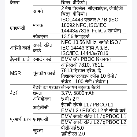
कैमरा
चित्र, वीडियो।
2 मेगा पिक्सेल, सीएमओएस, जेपीईजी
सामने
चित्र, वीडियो।
ISO14443 प्रकार A / B (ISO
मानक
18092 NFC, ISO/IEC
एनएफसी
14443&7816, FeliCa समर्थन)
स्पेक्ट्रम
13.56 मेगाहर्ट्ज
NFC 13.56 MHz, सपोर्ट ISO /
संपर्क रहित
आईसी कार्ड
IEC 14443 टाइप A & B,
कार्ड
ISO/IEC 14443&7816
ईएमवी कार्ड
स्मार्ट कार्ड
EMV और PBOC शिकायत
आईएसओ 7810, 7811,
7813;ट्रिपल ट्रैक, द्वि-
MSR
चुंबकीय कार्ड
दिशात्मक;स्वाइप स्पीड 10 सेमी /
सेकंड - 100 सेमी / सेकंड।
बैटरी का प्रकार
ली-आयन बहुलक बैटरी
बैटरी
क्षमता
3.7V, 5800mAh
अभियोक्ता
5 वी / 2 ए
ईएमवी संपर्क L1 / PBCO L1
आईसीसी
EMV L2 / PBOC L2 से संपर्क करें
EMV संपर्क रहित L1 / qPBOC L1
प्रमाणीकरण
एनएफसी
EMV संपर्क रहित L2 / qPBOC L2
पीसीआई 5.0
सुरक्षा
यूपीटीएस 2.0