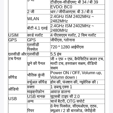
टीडीएस-सीडीएमए: बी 34 / बी 39
EVDO: BC0
2 जी
धार / जीपीआरएस: बी 3 / बी 8
2.4GHz ISM 2402MHz ~
WLAN
2482MHz
2.4GHz ISM 2402MHz ~
बीटी 4.1 एलई
2480MHz
USIM
कार्ड स्लॉट
4 पीएसएएम स्लॉट, 2 सिम स्लॉट
GPS
GPS
जीपीएस, ग्लोनास
एलसीडी
720 * 1280 आईपीएस
पिक्सेल
एलसीडी और
एलसीडी
5.5 इंच
टच पैनल
जी + एफ + एफ, कैपेसिटिव कलर टच,
छूने की पैनल
मल्टी टच, हस्ताक्षर सक्षम, वीडियो
सक्षम
Power ON / OFF, Volumn up,
भौतिक कुंजी
कीपैड
Volumn down।
वर्चुअल कीपैड
होम की, फंक्शन की, न्यूमेरिक की।
वक्ता
1 डब्ल्यू एक्स 1
ऑडियो
माइक्रोफ़ोन
आवाज़ डालना
USB मानक
यूएसबी टाइप सी 2.0
USB
अन्य
चार्ज बैटरी, OTG सपोर्ट
8 मेगा पिक्सेल, सीएमओएस, एएफ,
रियर
क्यूआर / 2 डी बारकोड, जेपीईजी