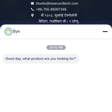
blueliu@wisecardtech.com
+86-755-86007346
बी १३०३, चुआंगई टेक्नोलॉजी
बिल्डिंग, गाओक्सिन सी। १ एवेन्यू,
नानशान, शेन्ज़ेन, ग्वांगडोंग, ५१८०५
Byn
७, चीन
10:41 PM
चीन अच्छा गुणवत्ता स्मार्ट कार्ड समाधान आपूर्तिकर्ता। कॉपीराइट © 2026 Wisecard
Good day, what product are you looking for?
Technology Co., Ltd. . सब सभी अधिकार सुरक्षित.