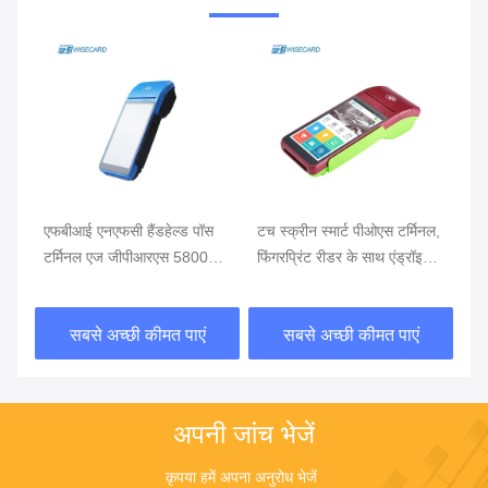
थ
एफबीआई एनएफसी हैंडहेल्ड पॉस
टच स्क्रीन स्मार्ट पीओएस टर्मिनल,
खुद
टर्मिनल एज जीपीआरएस 5800
फिंगरप्रिंट रीडर के साथ एंड्रॉइड
टर्
एमएएच हैंडहेल्ड मोबाइल पॉस
पीओएस
सिस्टम्स
सबसे अच्छी कीमत पाएं
सबसे अच्छी कीमत पाएं
अपनी जांच भेजें
कृपया हमें अपना अनुरोध भेजें 