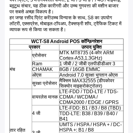
ब्लूटूथ संचार, यह ठीक कारीगरी और उच्च गुणवत्ता की मशीन बाजार
पर सबसे अच्छा विकल्प है।
हर जगह रसीद प्रिंट करें!उच्च विन्यास के साथ, S8 का उपयोग
लॉटरी, एक्सप्रेस, मोबाइल-टॉपअप, टैक्सफ्री शॉप, ट्रैफिक टिकट में
व्यापक रूप से किया जा सकता है।
WCT-S8 Android POS कॉन्फ़िगरेशन
प्रकार
उत्पाद युक्ति
MTK MT8735 (4-कोर ARM
प्रोसेसर
Cortex-A53,1.3GHz)
Ram
1 जीबी / 2 जीबी एलपीडीडीआर 3
मंच
CHAMAK
8GB / 16GB EMMC
ओएस
Android 7.0 सुरक्षा भुगतान ओएस
मैक्सिम MAX32555 (डीपकोवर
सुरक्षा प्रोसेसर
सिक्योर माइक्रोकंट्रोलर)
LTE-FDD / TDD-LTE / TDS-
वायरलेस मानक
CDMA / WCDMA /
CDMA2000 / EDGE / GPRS
LTE-FDD: B1 / B3 / B8 (TBD)
4 जी
TDD-LTE: B38 / B39 / B40 /
B41
UMTS / HSPA / HSPA + / DC-
HSPA +: B1 / B8
तार रहित
3 जी