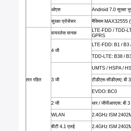
ओएस
Android 7.0 सुरक्षा 
सुरक्षा प्रोसेसर
मैक्सिम MAX32555 (डी
LTE-FDD / TDD-L
वायरलेस मानक
GPRS
LTE-FDD: B1 / B3 
4 जी
TDD-LTE: B38 / B3
UMTS / HSPA / HS
तार रहित
3 जी
टीडीएस-सीडीएमए: बी 3
EVDO: BC0
2 जी
धार / जीपीआरएस: बी 3 
WLAN
2.4GHz ISM 2402
बीटी 4.1 एलई
2.4GHz ISM 2402