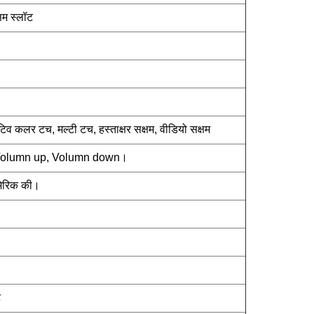
िम स्लॉट
िव कलर टच, मल्टी टच, हस्ताक्षर सक्षम, वीडियो सक्षम
Volumn up, Volumn down।
ूमेरिक की।
ट