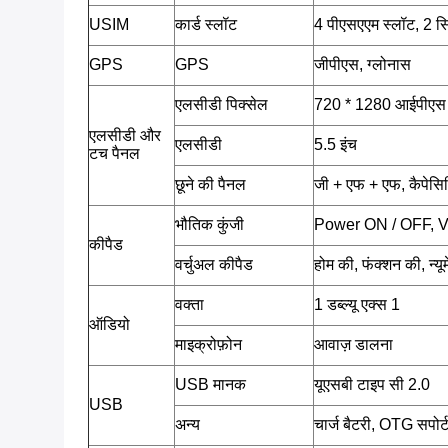
USIM
कार्ड स्लॉट
4 पीएसएएम स्लॉट, 2 स
GPS
GPS
जीपीएस, ग्लोनास
एलसीडी पिक्सेल
720 * 1280 आईपीएस
एलसीडी और
एलसीडी
5.5 इंच
टच पैनल
छूने की पैनल
जी + एफ + एफ, कैपेसिट
भौतिक कुंजी
Power ON / OFF, 
कीपैड
वर्चुअल कीपैड
होम की, फंक्शन की, न्य
वक्ता
1 डब्ल्यू एक्स 1
ऑडियो
माइक्रोफ़ोन
आवाज़ डालना
USB मानक
यूएसबी टाइप सी 2.0
USB
अन्य
चार्ज बैटरी, OTG सपोर्