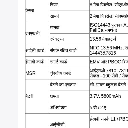
रियर
8 मेगा पिक्सेल, सीएमओ
कैमरा
सामने
2 मेगा पिक्सेल, सीएमओ
ISO14443 प्रकार A
मानक
FeliCa समर्थन)
एनएफसी
स्पेक्ट्रम
13.56 मेगाहर्ट्ज
NFC 13.56 MHz, सपो
आईसी कार्ड
संपर्क रहित कार्ड
14443&7816
ईएमवी कार्ड
स्मार्ट कार्ड
EMV और PBOC शि
आईएसओ 7810, 7811, 781
MSR
चुंबकीय कार्ड
सेकंड - 100 सेमी / से
बैटरी का प्रकार
ली-आयन बहुलक बैटरी
बैटरी
क्षमता
3.7V, 5800mAh
अभियोक्ता
5 वी / 2 ए
ईएमवी संपर्क L1 / P
आईसीसी