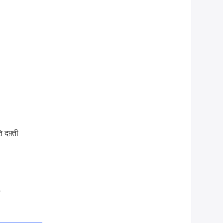
 दफ़्ती
ा