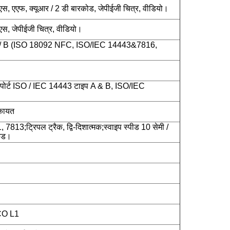
एस, एएफ, क्यूआर / 2 डी बारकोड, जेपीईजी चित्र, वीडियो।
एस, जेपीईजी चित्र, वीडियो।
 / B (ISO 18092 NFC, ISO/IEC 14443&7816,
र्ट ISO / IEC 14443 टाइप A & B, ISO/IEC
कायत
3;ट्रिपल ट्रैक, द्वि-दिशात्मक;स्वाइप स्पीड 10 सेमी /
कंड।
BCO L1