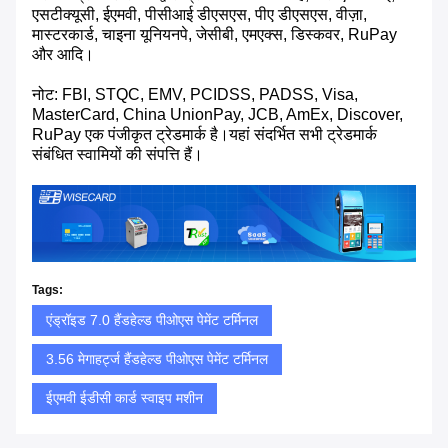
एसटीक्यूसी, ईएमवी, पीसीआई डीएसएस, पीए डीएसएस, वीज़ा,
मास्टरकार्ड, चाइना यूनियनपे, जेसीबी, एमएक्स, डिस्कवर, RuPay
और आदि।
नोट: FBI, STQC, EMV, PCIDSS, PADSS, Visa,
MasterCard, China UnionPay, JCB, AmEx, Discover,
RuPay एक पंजीकृत ट्रेडमार्क है।यहां संदर्भित सभी ट्रेडमार्क
संबंधित स्वामियों की संपत्ति हैं।
Tags:
एंड्रॉइड 7.0 हैंडहेल्ड पीओएस पेमेंट टर्मिनल
3.56 मेगाहर्ट्ज हैंडहेल्ड पीओएस पेमेंट टर्मिनल
ईएमवी ईडीसी कार्ड स्वाइप मशीन