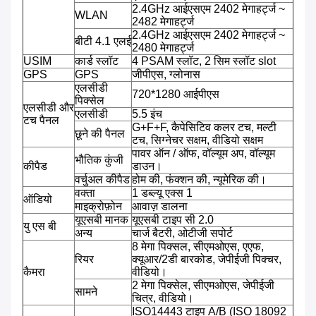
2.4GHz आईएसएम 2402 मेगाहर्ट्ज ~
WLAN
2482 मेगाहर्ट्ज
2.4GHz आईएसएम 2402 मेगाहर्ट्ज ~
बीटी 4.1 एलई
2480 मेगाहर्ट्ज
USIM
कार्ड स्लॉट
4 PSAM स्लॉट, 2 सिम स्लॉट slot
GPS
GPS
जीपीएस, ग्लोनास
एलसीडी
720*1280 आईपीएस
पिक्सेल
एलसीडी और
एलसीडी
5.5 इंच
टच पैनल
G+F+F, कैपेसिटिव कलर टच, मल्टी
छूने की पैनल
टच, सिग्नेचर सक्षम, वीडियो सक्षम
पावर ऑन / ऑफ, वॉल्यूम अप, वॉल्यूम
भौतिक कुंजी
कीपैड
डाउन।
वर्चुअल कीपैड
होम की, फंक्शन की, न्यूमेरिक की।
वक्ता
1 डब्ल्यू एक्स 1
ऑडियो
माइक्रोफ़ोन
आवाज़ डालना
यूएसबी मानक
यूएसबी टाइप सी 2.0
यु एस बी
अन्य
चार्ज बैटरी, ओटीजी सपोर्ट
8 मेगा पिक्सल, सीएमओएस, एएफ,
रियर
क्यूआर/2डी बारकोड, जेपीईजी पिक्चर,
कैमरा
वीडियो।
2 मेगा पिक्सेल, सीएमओएस, जेपीईजी
सामने
चित्र, वीडियो।
ISO14443 टाइप A/B (ISO 18092