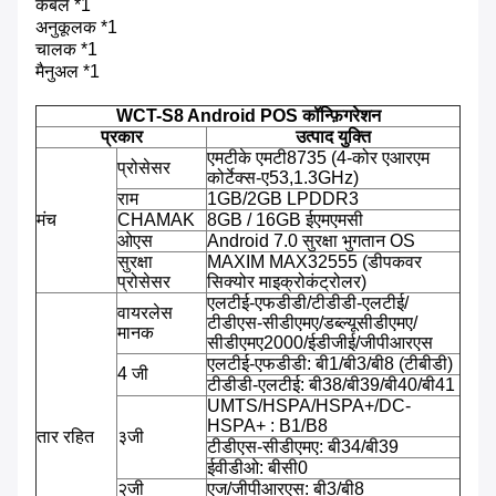
केबल *1
अनुकूलक *1
चालक *1
मैनुअल *1
WCT-S8 Android POS कॉन्फ़िगरेशन
प्रकार
उत्पाद युक्ति
एमटीके एमटी8735 (4-कोर एआरएम
प्रोसेसर
कोर्टेक्स-ए53,1.3GHz)
राम
1GB/2GB LPDDR3
मंच
CHAMAK
8GB / 16GB ईएमएमसी
ओएस
Android 7.0 सुरक्षा भुगतान OS
सुरक्षा
MAXIM MAX32555 (डीपकवर
प्रोसेसर
सिक्योर माइक्रोकंट्रोलर)
एलटीई-एफडीडी/टीडीडी-एलटीई/
वायरलेस
टीडीएस-सीडीएमए/डब्ल्यूसीडीएमए/
मानक
सीडीएमए2000/ईडीजीई/जीपीआरएस
एलटीई-एफडीडी: बी1/बी3/बी8 (टीबीडी)
4 जी
टीडीडी-एलटीई: बी38/बी39/बी40/बी41
UMTS/HSPA/HSPA+/DC-
HSPA+ : B1/B8
तार रहित
३जी
टीडीएस-सीडीएमए: बी34/बी39
ईवीडीओ: बीसी0
२जी
एज/जीपीआरएस: बी3/बी8