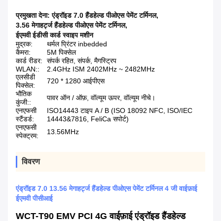
प्रमुखता देना:
एंड्रॉइड 7.0 हैंडहेल्ड पीओएस पेमेंट टर्मिनल
,
3.56 मेगाहर्ट्ज हैंडहेल्ड पीओएस पेमेंट टर्मिनल
,
ईएमवी ईडीसी कार्ड स्वाइप मशीन
मुद्रक:
थर्मल प्रिंटर inbedded
कैमरा:
5M पिक्सेल
कार्ड रीडर:
संपर्क रहित, संपर्क, मैगस्ट्रिप
WLAN::
2.4GHz ISM 2402MHz ~ 2482MHz
एलसीडी
720 * 1280 आईपीएस
पिक्सेल:
भौतिक
पावर ऑन / ऑफ़, वॉल्यूम ऊपर, वॉल्यूम नीचे।
कुंजी::
एनएफसी
ISO14443 टाइप A / B (ISO 18092 NFC, ISO/IEC
स्टैंडर्ड:
14443&7816, FeliCa सपोर्ट)
एनएफसी
13.56MHz
स्पेक्ट्रम:
विवरण
एंड्रॉइड 7.0 13.56 मेगाहर्ट्ज हैंडहेल्ड पीओएस पेमेंट टर्मिनल 4 जी वाईफ़ाई
ईएमवी पीसीआई
WCT-T90 EMV PCI 4G वाईफ़ाई एंड्रॉइड हैंडहेल्ड