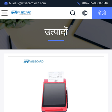
blueliu@wisecardtech.com
+86-755-86007346
बोली
उत्पादों