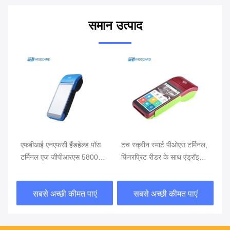
समान उत्पाद
थ
एफबीआई एनएफसी हैंडहेल्ड पॉस
टच स्क्रीन स्मार्ट पीओएस टर्मिनल,
खुद
टर्मिनल एज जीपीआरएस 5800
फिंगरप्रिंट रीडर के साथ एंड्रॉइड
टर्
एमएएच हैंडहेल्ड मोबाइल पॉस
पीओएस
सिस्टम्स
सबसे अच्छी कीमत पाएं
सबसे अच्छी कीमत पाएं