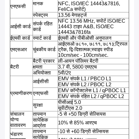
मानक
NFC, ISO/IEC 14443&7816,
एनएफसी
FeliCa सपोर्ट)
स्पेक्ट्रम
13.56 मेगाहर्ट्ज
NFC 13.56 MHz, सपोर्ट ISO/IEC
संपर्क रहित
आईसी कार्ड
14443 टाइप A&B, ISO/IEC
कार्ड
14443&7816fa
ईएमवी कार्ड
स्मार्ट कार्ड
ईएमवी और पीबीओसी अनुपालन
आईएसओ ७८१०, ७८११, ७८१३;ट्रिपल
एमएसआर
चुंबकीय कार्ड
ट्रैक, द्वि-दिशात्मक;स्वाइप स्पीड
10cm/sec - 100cm/sec.
बैटरी प्रकार
ली-आयन पॉलिमर बैटरी
बैटरी
क्षमता
3.7 वी, 5800 एमएएच
अभियोक्ता
5वी/2ए
EMV संपर्क L1 / PBCO L1
आईसीसी
EMV संपर्क L2 / PBOC L2
EMV कॉन्टैक्टलेस L1 / qPBOC L1
प्रमाणीकरण
एनएफसी
EMV संपर्क रहित L2 / qPBOC L2
पीसीआई 5.0
सुरक्षा
यूपीटीएस 2.0
संचालन
तापमान
-5 से +50 डिग्री सेल्सियस
योग्य
सापेक्षिक
10% से 85% आरएच
वातावरण
आर्द्रता
तापमान
-10 से +60 डिग्री सेल्सियस
भंडारण
सापेक्षिक