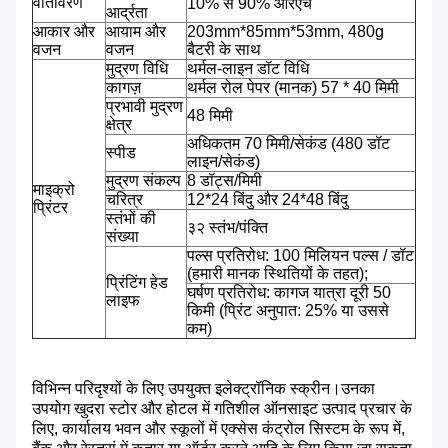
वातावरण
10% से 90% आरएच
आर्द्रता
आकार और
आयाम और
203mm*85mm*53mm, 480g
वजन
वजन
बैटरी के साथ
मुद्रण विधि
थर्मल-लाइन डॉट विधि
कागज़
थर्मल रोल पेपर (मानक) 57 * 40 मिमी
प्रभावी मुद्रण
48 मिमी
क्षेत्र
अधिकतम 70 मिमी/सेकंड (480 डॉट
स्पीड
लाइन/सेकंड)
मुद्रण संकल्प
8 डॉट्स/मिमी
माइक्रो
चरित्र
12*24 बिंदु और 24*48 बिंदु
प्रिंटर
स्तंभों की
३२ स्तंभ/पंक्ति
संख्या
पल्स प्रतिरोध: 100 मिलियन पल्स / डॉट
(हमारी मानक स्थितियों के तहत);
प्रिंटिंग हेड
घर्षण प्रतिरोध: कागज यात्रा दूरी 50
लाइफ
किमी (प्रिंट अनुपात: 25% या उससे
कम)
विभिन्न परिदृश्यों के लिए उपयुक्त इलेक्ट्रॉनिक स्क्रीन।उनका
उपयोग खुदरा स्टोर और होटल में गतिशील ऑनसाइट उत्पाद प्रचार के
लिए, कार्यालय भवन और स्कूलों में एक्सेस कंट्रोल सिस्टम के रूप में,