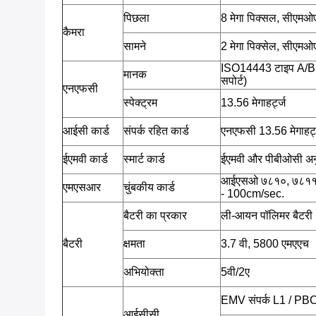
पिछला
8 मेगा पिक्सल, सीएमओ
कैमरा
सामने
2 मेगा पिक्सेल, सीएमओ
ISO14443 टाइप A/B
मानक
सपोर्ट)
एनएफसी
स्पेक्ट्रम
13.56 मेगाहर्ट्ज
आईसी कार्ड
संपर्क रहित कार्ड
एनएफसी 13.56 मेगाहर्
ईएमवी कार्ड
स्मार्ट कार्ड
ईएमवी और पीबीओसी अ
आईएसओ ७८१०, ७८११, ७८
एमएसआर
चुंबकीय कार्ड
- 100cm/sec.
बैटरी का प्रकार
ली-आयन पॉलिमर बैटरी
बैटरी
क्षमता
3.7 वी, 5800 एमएएच
अभियोक्ता
5वी/2ए
EMV संपर्क L1 / PB
आईसीसी