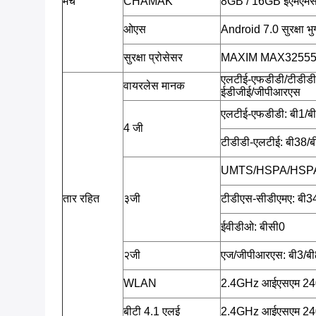
मंच
CHAMAK
8GB / 16GB ईएमएमस
ओएस
Android 7.0 सुरक्षा 
सुरक्षा प्रोसेसर
MAXIM MAX32555 (डी
एलटीई-एफडीडी/टीडीडी
वायरलेस मानक
ईडीजीई/जीपीआरएस
एलटीई-एफडीडी: बी1/बी
4 जी
टीडीडी-एलटीई: बी38/
UMTS/HSPA/HSPA
तार रहित
३जी
टीडीएस-सीडीएमए: बी3
ईवीडीओ: बीसी0
२जी
एज/जीपीआरएस: बी3/बी
WLAN
2.4GHz आईएसएम 2402 म
बीटी 4.1 एलई
2.4GHz आईएसएम 2402 म