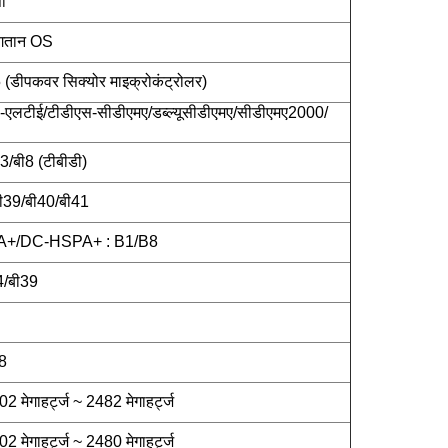
ी
भुगतान OS
पकवर सिक्योर माइक्रोकंट्रोलर)
-एलटीई/टीडीएस-सीडीएमए/डब्ल्यूसीडीएमए/सीडीएमए2000/
3/बी8 (टीबीडी)
बी39/बी40/बी41
+/DC-HSPA+ : B1/B8
4/बी39
8
ेगाहर्ट्ज ~ 2482 मेगाहर्ट्ज
ेगाहर्ट्ज ~ 2480 मेगाहर्ट्ज