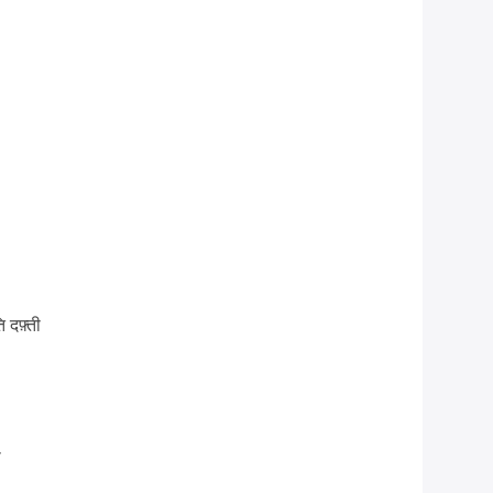
 दफ़्ती
ा