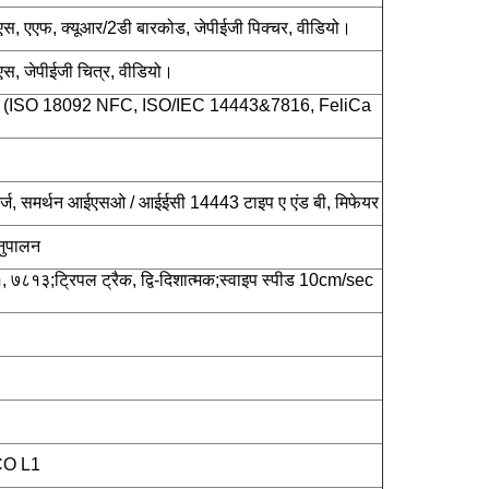
एस, एएफ, क्यूआर/2डी बारकोड, जेपीईजी पिक्चर, वीडियो।
एस, जेपीईजी चित्र, वीडियो।
 (ISO 18092 NFC, ISO/IEC 14443&7816, FeliCa
ट्ज, समर्थन आईएसओ / आईईसी 14443 टाइप ए एंड बी, मिफेयर
नुपालन
१३;ट्रिपल ट्रैक, द्वि-दिशात्मक;स्वाइप स्पीड 10cm/sec
CO L1