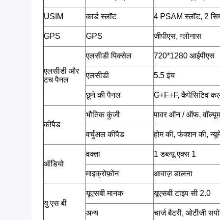
USIM
कार्ड स्लॉट
4 PSAM स्लॉट, 2 सिम
GPS
GPS
जीपीएस, ग्लोनास
एलसीडी पिक्सेल
720*1280 आईपीएस
एलसीडी और
एलसीडी
5.5 इंच
टच पैनल
छूने की पैनल
G+F+F, कैपेसिटिव कलर 
भौतिक कुंजी
पावर ऑन / ऑफ, वॉल्यूम
कीपैड
वर्चुअल कीपैड
होम की, फंक्शन की, न्य
वक्ता
1 डब्ल्यू एक्स 1
ऑडियो
माइक्रोफ़ोन
आवाज़ डालना
यूएसबी मानक
यूएसबी टाइप सी 2.0
यु एस बी
अन्य
चार्ज बैटरी, ओटीजी सपोर