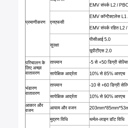
EMV संपर्क L2 / PB
EMV कॉन्टैक्टलेस L
प्रमाणीकरण
एनएफसी
EMV संपर्क रहित L2
पीसीआई 5.0
सुरक्षा
यूपीटीएस 2.0
तापमान
-5 से +50 डिग्री सेल्
परिचालन के
लिए अच्छा
वातावरण
सापेक्षिक आर्द्रता
10% से 85% आरएच
तापमान
-10 से +60 डिग्री सेल
भंडारण
वातावरण
सापेक्षिक आर्द्रता
10% से 90% आरएच
आकार और
आयाम और वजन
203mm*85mm*53mm,
वजन
मुद्रण विधि
थर्मल-लाइन डॉट विधि