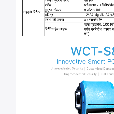
प्रभावी मुद्रण क्षेत्र
48 मिमी
स्पीड
अधिकतम 70 मिमी/सेकं
मुद्रण संकल्प
8 डॉट्स/मिमी
माइक्रो प्रिंटर
चरित्र
12*24 बिंदु और 24*48 
स्तंभों की संख्या
३२ स्तंभ/पंक्ति
पल्स प्रतिरोध: 100 मि
प्रिंटिंग हेड लाइफ
घर्षण प्रतिरोध: कागज य
कम)