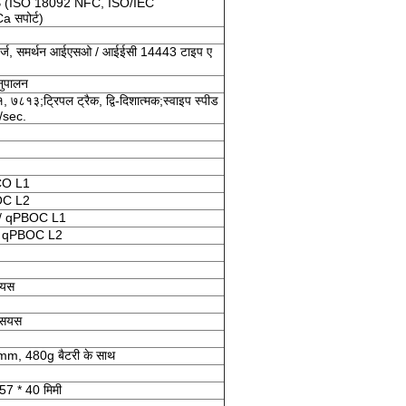
B (ISO 18092 NFC, ISO/IEC
 सपोर्ट)
्ट्ज, समर्थन आईएसओ / आईईसी 14443 टाइप ए
ुपालन
१३;ट्रिपल ट्रैक, द्वि-दिशात्मक;स्वाइप स्पीड
/sec.
BCO L1
BOC L2
1 / qPBOC L1
 / qPBOC L2
ियस
्सियस
 480g बैटरी के साथ
 57 * 40 मिमी