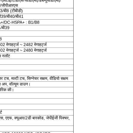
एलटीई/टीडीएस-सीडीएमए/डब्ल्यूसीडीएमए/
ई/जीपीआरएस
3/बी8 (टीबीडी)
बी39/बी40/बी41
/DC-HSPA+ : B1/B8
4/बी39
8
ेगाहर्ट्ज ~ 2482 मेगाहर्ट्ज
ेगाहर्ट्ज ~ 2480 मेगाहर्ट्ज
 स्लॉट
टच, मल्टी टच, सिग्नेचर सक्षम, वीडियो सक्षम
म अप, वॉल्यूम डाउन।
ूमेरिक की।
्ट
स, एएफ, क्यूआर/2डी बारकोड, जेपीईजी पिक्चर,