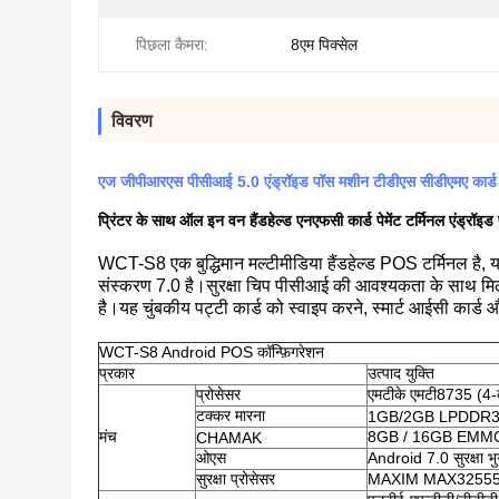
पिछला कैमरा:
8एम पिक्सेल
विवरण
एज जीपीआरएस पीसीआई 5.0 एंड्रॉइड पॉस मशीन टीडीएस सीडीएमए कार्ड 
प्रिंटर के साथ ऑल इन वन हैंडहेल्ड एनएफसी कार्ड पेमेंट टर्मिनल एंड्रॉइड
WCT-S8 एक बुद्धिमान मल्टीमीडिया हैंडहेल्ड POS टर्मिनल है
संस्करण 7.0 है।सुरक्षा चिप पीसीआई की आवश्यकता के साथ मिलती ह
है।यह चुंबकीय पट्टी कार्ड को स्वाइप करने, स्मार्ट आईसी कार्ड औ
WCT-S8 Android POS कॉन्फ़िगरेशन
प्रकार
उत्पाद युक्ति
प्रोसेसर
एमटीके एमटी8735 (4-
टक्कर मारना
1GB/2GB LPDDR
मंच
8GB / 16GB EMMC, T
CHAMAK
ओएस
Android 7.0 सुरक्षा 
सुरक्षा प्रोसेसर
MAXIM MAX32555 (डी