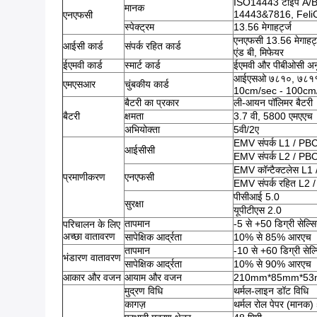
ISO14443 टाइप A/
मानक
14443&7816, FeliCa
एनएफसी
स्पेक्ट्रम
13.56 मेगाहर्ट्ज
एनएफसी 13.56 मेगाहर
आईसी कार्ड
संपर्क रहित कार्ड
एंड बी, मिफेयर
ईएमवी कार्ड
स्मार्ट कार्ड
ईएमवी और पीबीओसी अन
आईएसओ ७८१०, ७८११, ७८
एमएसआर
चुंबकीय कार्ड
10cm/sec - 100cm
बैटरी का प्रकार
ली-आयन पॉलिमर बैटरी
बैटरी
क्षमता
3.7 वी, 5800 एमएएच
अभियोक्ता
5वी/2ए
EMV संपर्क L1 / P
आईसीसी
EMV संपर्क L2 / P
EMV कॉन्टैक्टलेस L
प्रमाणीकरण
एनएफसी
EMV संपर्क रहित L2
पीसीआई 5.0
सुरक्षा
यूपीटीएस 2.0
तापमान
-5 से +50 डिग्री सेल्स
परिचालन के लिए
अच्छा वातावरण
सापेक्षिक आर्द्रता
10% से 85% आरएच
तापमान
-10 से +60 डिग्री सेल
भंडारण वातावरण
सापेक्षिक आर्द्रता
10% से 90% आरएच
आकार और वजन
आयाम और वजन
210mm*85mm*53mm,
मुद्रण विधि
थर्मल-लाइन डॉट विधि
कागज़
थर्मल रोल पेपर (मानक)