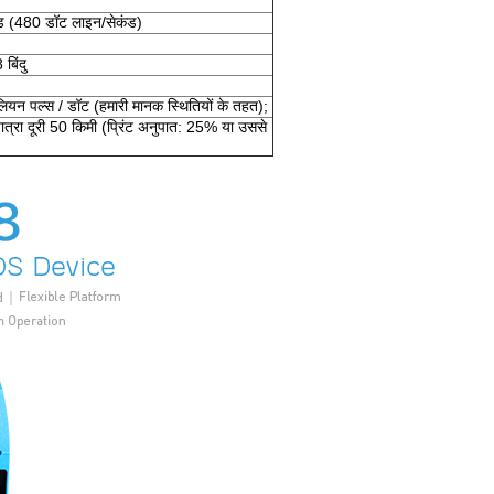
ड (480 डॉट लाइन/सेकंड)
बिंदु
लियन पल्स / डॉट (हमारी मानक स्थितियों के तहत);
ात्रा दूरी 50 किमी (प्रिंट अनुपात: 25% या उससे