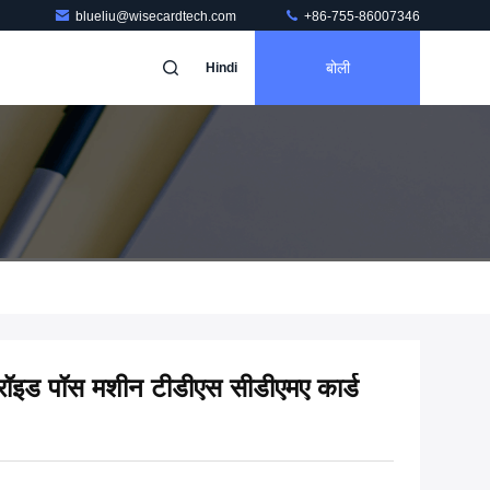
blueliu@wisecardtech.com
+86-755-86007346
बोली
Hindi
ॉइड पॉस मशीन टीडीएस सीडीएमए कार्ड