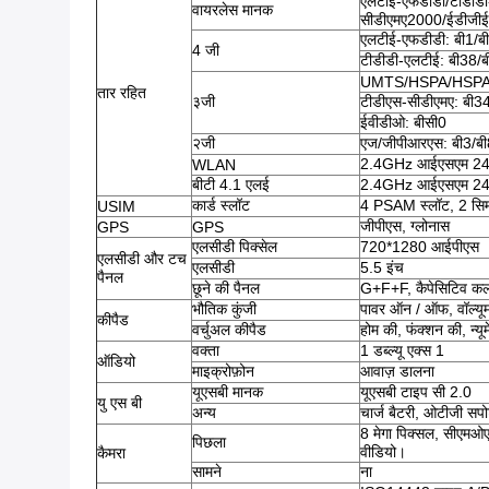
एलटीई-एफडीडी/टीडीडी-
वायरलेस मानक
सीडीएमए2000/ईडीजी
एलटीई-एफडीडी: बी1/बी
4 जी
टीडीडी-एलटीई: बी38/
UMTS/HSPA/HSPA+
तार रहित
३जी
टीडीएस-सीडीएमए: बी3
ईवीडीओ: बीसी0
२जी
एज/जीपीआरएस: बी3/बी
2.4GHz आईएसएम 2402 म
WLAN
बीटी 4.1 एलई
2.4GHz आईएसएम 2402 म
कार्ड स्लॉट
4 PSAM स्लॉट, 2 सिम
USIM
जीपीएस, ग्लोनास
GPS
GPS
एलसीडी पिक्सेल
720*1280 आईपीएस
एलसीडी और टच
एलसीडी
5.5 इंच
पैनल
छूने की पैनल
G+F+F, कैपेसिटिव कलर 
भौतिक कुंजी
पावर ऑन / ऑफ, वॉल्यू
कीपैड
वर्चुअल कीपैड
होम की, फंक्शन की, न्य
वक्ता
1 डब्ल्यू एक्स 1
ऑडियो
माइक्रोफ़ोन
आवाज़ डालना
यूएसबी मानक
यूएसबी टाइप सी 2.0
यु एस बी
अन्य
चार्ज बैटरी, ओटीजी सपोर
8 मेगा पिक्सल, सीएमओए
पिछला
वीडियो।
कैमरा
सामने
ना