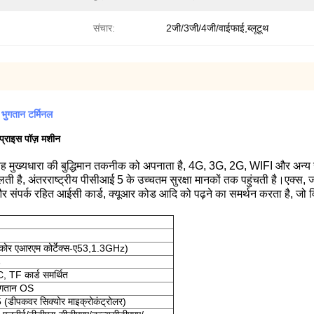
संचार:
2जी/3जी/4जी/वाईफाई,ब्लूटूथ
भुगतान टर्मिनल
 प्राइस पॉज़ मशीन
, यह मुख्यधारा की बुद्धिमान तकनीक को अपनाता है, 4G, 3G, 2G, WIFI और अन्
ै, अंतरराष्ट्रीय पीसीआई 5 के उच्चतम सुरक्षा मानकों तक पहुंचती है।एक्स, जो इस
र संपर्क रहित आईसी कार्ड, क्यूआर कोड आदि को पढ़ने का समर्थन करता है, जो वित्ती
कोर एआरएम कोर्टेक्स-ए53,1.3GHz)
3
F कार्ड समर्थित
भुगतान OS
पकवर सिक्योर माइक्रोकंट्रोलर)