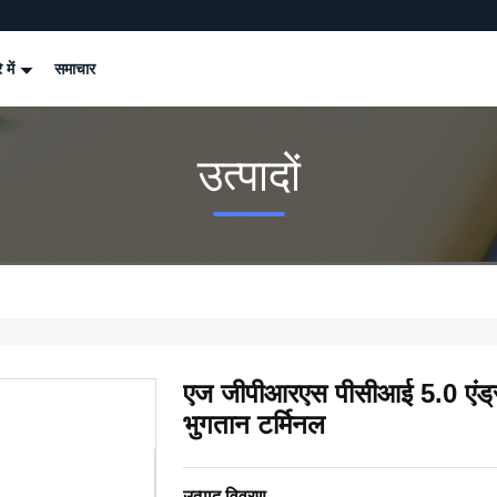
े में
समाचार
उत्पादों
एज जीपीआरएस पीसीआई 5.0 एंड्र
भुगतान टर्मिनल
उत्पाद विवरण