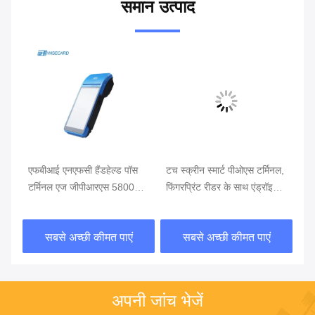
समान उत्पाद
थ
एफबीआई एनएफसी हैंडहेल्ड पॉस
टच स्क्रीन स्मार्ट पीओएस टर्मिनल,
खुद
टर्मिनल एज जीपीआरएस 5800
फिंगरप्रिंट रीडर के साथ एंड्रॉइड
टर्
एमएएच हैंडहेल्ड मोबाइल पॉस
पीओएस
सिस्टम्स
सबसे अच्छी कीमत पाएं
सबसे अच्छी कीमत पाएं
अपनी जांच भेजें