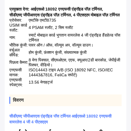
प्रमुखता देना:
आईएसओ 18092 एनएफसी एंड्रॉइड पॉज़ टर्मिनल
,
सीडीएमए जीपीआरएस एंड्रॉइड पॉज़ टर्मिनल
,
4 पीएसएएम मोबाइल पॉज़ टर्मिनल
प्रोसेसर:
एमटीके एमटी8735
USIM कार्ड
4 PSAM स्लॉट, 2 सिम स्लॉट
स्लॉट:
स्मार्ट मोबाइल कार्ड भुगतान वायरलेस 4 जी एंड्रॉइड हैंडहेल्ड पॉस
नाम:
टर्मिनल
भौतिक कुंजी:
पावर ऑन / ऑफ, वॉल्यूम अप, वॉल्यूम डाउन।
वर्चुअल
होम कुंजी, फ़ंक्शन कुंजी, संख्यात्मक कुंजी
कीपैड:
8 मेगा पिक्सल, सीएमओएस, एएफ, क्यूआर/2डी बारकोड, जेपीईजी
पिछला कैमरा:
पिक्चर, वीडियो।
एनएफसी
ISO14443 टाइप A/B (ISO 18092 NFC, ISO/IEC
मानक:
14443&7816, FeliCa सपोर्ट)
एनएफसी
13.56 मेगाहर्ट्ज
स्पेक्ट्रम:
विवरण
सीडीएमए जीपीआरएस एंड्रॉइड पॉस टर्मिनल आईएसओ 18092 एनएफसी
वायरलेस 4 जी 4 पीएसएएम