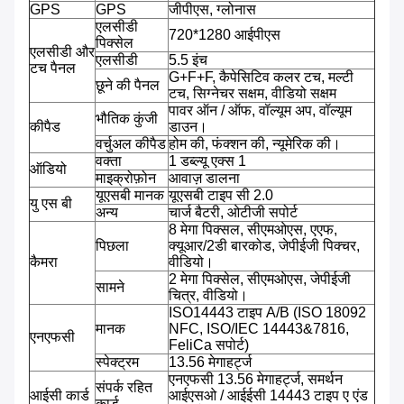
GPS
GPS
जीपीएस, ग्लोनास
एलसीडी
720*1280 आईपीएस
पिक्सेल
एलसीडी और
एलसीडी
5.5 इंच
टच पैनल
G+F+F, कैपेसिटिव कलर टच, मल्टी
छूने की पैनल
टच, सिग्नेचर सक्षम, वीडियो सक्षम
पावर ऑन / ऑफ, वॉल्यूम अप, वॉल्यूम
भौतिक कुंजी
कीपैड
डाउन।
वर्चुअल कीपैड
होम की, फंक्शन की, न्यूमेरिक की।
वक्ता
1 डब्ल्यू एक्स 1
ऑडियो
माइक्रोफ़ोन
आवाज़ डालना
यूएसबी मानक
यूएसबी टाइप सी 2.0
यु एस बी
अन्य
चार्ज बैटरी, ओटीजी सपोर्ट
8 मेगा पिक्सल, सीएमओएस, एएफ,
पिछला
क्यूआर/2डी बारकोड, जेपीईजी पिक्चर,
कैमरा
वीडियो।
2 मेगा पिक्सेल, सीएमओएस, जेपीईजी
सामने
चित्र, वीडियो।
ISO14443 टाइप A/B (ISO 18092
मानक
NFC, ISO/IEC 14443&7816,
एनएफसी
FeliCa सपोर्ट)
स्पेक्ट्रम
13.56 मेगाहर्ट्ज
एनएफसी 13.56 मेगाहर्ट्ज, समर्थन
संपर्क रहित
आईसी कार्ड
आईएसओ / आईईसी 14443 टाइप ए एंड
कार्ड