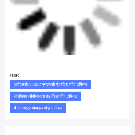
Tags:
आईएसओ 18092 एनएफसी एंड्रॉइड पॉज़ टर्मिनल
सीडीएमए जीपीआरएस एंड्रॉइड पॉज़ टर्मिनल
4 पीएसएएम मोबाइल पॉज़ टर्मिनल