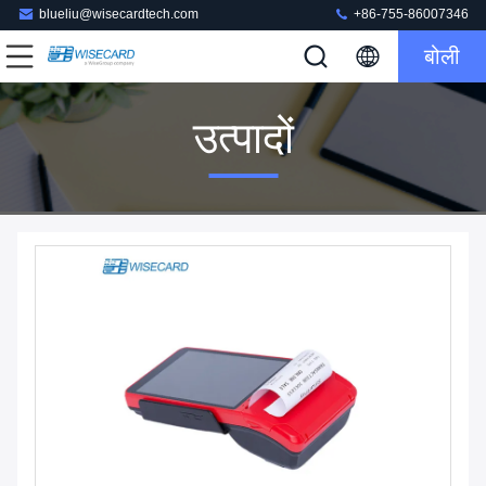
blueliu@wisecardtech.com
+86-755-86007346
बोली
उत्पादों