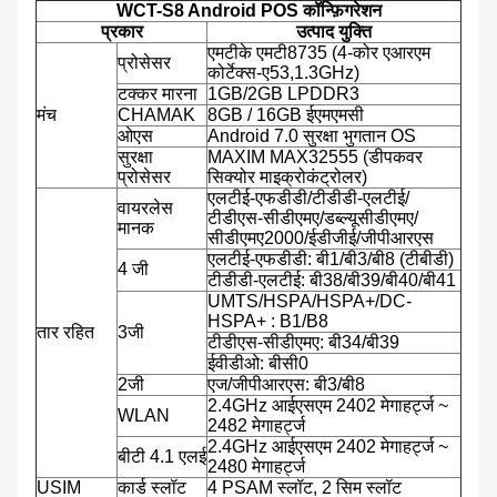
WCT-S8 Android POS कॉन्फ़िगरेशन
प्रकार
उत्पाद युक्ति
एमटीके एमटी8735 (4-कोर एआरएम
प्रोसेसर
कोर्टेक्स-ए53,1.3GHz)
टक्कर मारना
1GB/2GB LPDDR3
मंच
CHAMAK
8GB / 16GB ईएमएमसी
ओएस
Android 7.0 सुरक्षा भुगतान OS
सुरक्षा
MAXIM MAX32555 (डीपकवर
प्रोसेसर
सिक्योर माइक्रोकंट्रोलर)
एलटीई-एफडीडी/टीडीडी-एलटीई/
वायरलेस
टीडीएस-सीडीएमए/डब्ल्यूसीडीएमए/
मानक
सीडीएमए2000/ईडीजीई/जीपीआरएस
एलटीई-एफडीडी: बी1/बी3/बी8 (टीबीडी)
4 जी
टीडीडी-एलटीई: बी38/बी39/बी40/बी41
UMTS/HSPA/HSPA+/DC-
HSPA+ : B1/B8
तार रहित
3जी
टीडीएस-सीडीएमए: बी34/बी39
ईवीडीओ: बीसी0
2जी
एज/जीपीआरएस: बी3/बी8
2.4GHz आईएसएम 2402 मेगाहर्ट्ज ~
WLAN
2482 मेगाहर्ट्ज
2.4GHz आईएसएम 2402 मेगाहर्ट्ज ~
बीटी 4.1 एलई
2480 मेगाहर्ट्ज
USIM
कार्ड स्लॉट
4 PSAM स्लॉट, 2 सिम स्लॉट