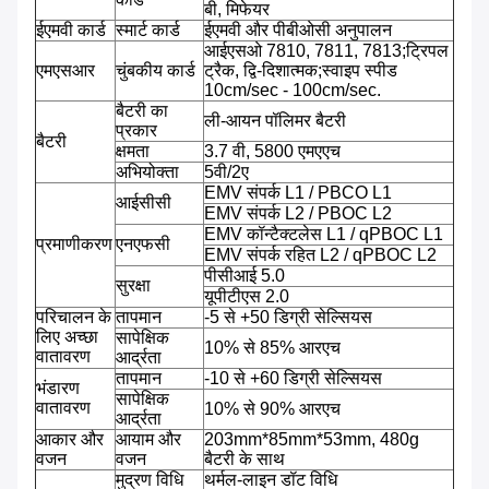
बी, मिफेयर
ईएमवी कार्ड
स्मार्ट कार्ड
ईएमवी और पीबीओसी अनुपालन
आईएसओ 7810, 7811, 7813;ट्रिपल
एमएसआर
चुंबकीय कार्ड
ट्रैक, द्वि-दिशात्मक;स्वाइप स्पीड
10cm/sec - 100cm/sec.
बैटरी का
ली-आयन पॉलिमर बैटरी
प्रकार
बैटरी
क्षमता
3.7 वी, 5800 एमएएच
अभियोक्ता
5वी/2ए
EMV संपर्क L1 / PBCO L1
आईसीसी
EMV संपर्क L2 / PBOC L2
EMV कॉन्टैक्टलेस L1 / qPBOC L1
प्रमाणीकरण
एनएफसी
EMV संपर्क रहित L2 / qPBOC L2
पीसीआई 5.0
सुरक्षा
यूपीटीएस 2.0
परिचालन के
तापमान
-5 से +50 डिग्री सेल्सियस
लिए अच्छा
सापेक्षिक
10% से 85% आरएच
वातावरण
आर्द्रता
तापमान
-10 से +60 डिग्री सेल्सियस
भंडारण
सापेक्षिक
वातावरण
10% से 90% आरएच
आर्द्रता
आकार और
आयाम और
203mm*85mm*53mm, 480g
वजन
वजन
बैटरी के साथ
मुद्रण विधि
थर्मल-लाइन डॉट विधि