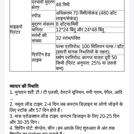
प्रभावी मुद्रण
48 मिमी
क्षेत्र
अधिकतम 70 मिमी/सेकंड (480 डॉट
स्पीड
लाइन/सेकंड)
मुद्रण संकल्प
8 डॉट्स/मिमी
माइक्रो
चरित्र
12*24 बिंदु और 24*48 बिंदु
प्रिंटर
स्तंभों की
32 स्तंभ/पंक्ति
संख्या
पल्स प्रतिरोध: 100 मिलियन पल्स / डॉट
(हमारी मानक स्थितियों के तहत);
प्रिंटिंग हेड
घर्षण प्रतिरोध: कागज यात्रा दूरी 50
लाइफ
किमी (प्रिंट अनुपात: 25% या उससे
कम)
व्यापार की स्थिति
1. भुगतान शर्तें: टी / टी एलसी, वेस्टर्न यूनियन, मनी ग्राम, पेपैल, आदि
...
2. नमूना लीड टाइम: 2-4 दिन जब कस्टम डिज़ाइन या लोगो जोड़ने के
लिए स्टॉक और 57 दिन होते हैं।
3. मास प्रोडक्शन लीड टाइम: कस्टम डिजाइन के लिए 20-25 दिन
और 30-35 दिन।
4. शिपिंग पोर्ट: शेन्ज़ेन, चीन।हम आपके लिए शुरुआत से अंत तक