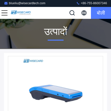
blueliu@wisecardtech.com
+86-755-86007346
बोली
उत्पादों