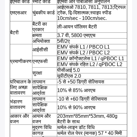
ईएमवी कार्ड
स्मार्ट कार्ड
ईएमवी और पीबीओसी अनुपालन
आईएसओ 7810, 7811, 7813;ट्रिपल
एमएसआर
चुंबकीय कार्ड
ट्रैक, द्वि-दिशात्मक;स्वाइप स्पीड
10cm/sec - 100cm/sec.
बैटरी का
ली-आयन पॉलिमर बैटरी
प्रकार
बैटरी
क्षमता
3.7 वी, 5800 एमएएच
अभियोक्ता
5वी/2ए
EMV संपर्क L1 / PBCO L1
आईसीसी
EMV संपर्क L2 / PBOC L2
EMV कॉन्टैक्टलेस L1 / qPBOC L1
प्रमाणीकरण
एनएफसी
EMV संपर्क रहित L2 / qPBOC L2
पीसीआई 5.0
सुरक्षा
यूपीटीएस 2.0
परिचालन के
तापमान
-5 से +50 डिग्री सेल्सियस
लिए अच्छा
सापेक्षिक
10% से 85% आरएच
वातावरण
आर्द्रता
तापमान
-10 से +60 डिग्री सेल्सियस
भंडारण
सापेक्षिक
वातावरण
10% से 90% आरएच
आर्द्रता
आकार और
आयाम और
203mm*85mm*53mm, 480g
वजन
वजन
बैटरी के साथ
मुद्रण विधि
थर्मल-लाइन डॉट विधि
कागज़
थर्मल रोल पेपर (मानक) 57 * 40 मिमी