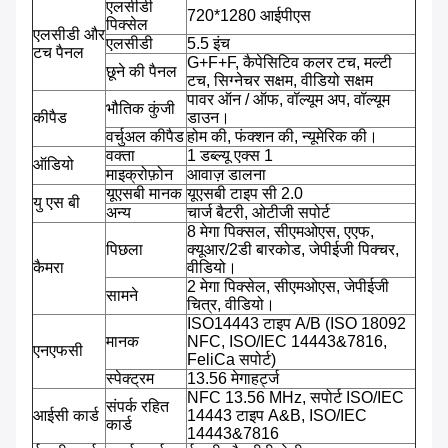
एलसीडी
720*1280 आईपीएस
पिक्सेल
एलसीडी और
एलसीडी
5.5 इंच
टच पैनल
G+F+F, कैपेसिटिव कलर टच, मल्टी
छूने की पैनल
टच, सिग्नेचर सक्षम, वीडियो सक्षम
पावर ऑन / ऑफ, वॉल्यूम अप, वॉल्यूम
भौतिक कुंजी
कीपैड
डाउन।
वर्चुअल कीपैड
होम की, फंक्शन की, न्यूमेरिक की।
वक्ता
1 डब्ल्यू एक्स 1
ऑडियो
माइक्रोफ़ोन
आवाज़ डालना
यूएसबी मानक
यूएसबी टाइप सी 2.0
यु एस बी
अन्य
चार्ज बैटरी, ओटीजी सपोर्ट
8 मेगा पिक्सल, सीएमओएस, एएफ,
पिछला
क्यूआर/2डी बारकोड, जेपीईजी पिक्चर,
कैमरा
वीडियो।
2 मेगा पिक्सेल, सीएमओएस, जेपीईजी
सामने
चित्र, वीडियो।
ISO14443 टाइप A/B (ISO 18092
मानक
NFC, ISO/IEC 14443&7816,
एनएफसी
FeliCa सपोर्ट)
स्पेक्ट्रम
13.56 मेगाहर्ट्ज
NFC 13.56 MHz, सपोर्ट ISO/IEC
संपर्क रहित
आईसी कार्ड
14443 टाइप A&B, ISO/IEC
कार्ड
14443&7816