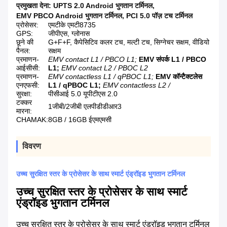
प्रमुखता देना:
UPTS 2.0 Android भुगतान टर्मिनल
,
EMV PBCO Android भुगतान टर्मिनल
,
PCI 5.0 पॉज़ टच टर्मिनल
प्रोसेसर:
एमटीके एमटी8735
GPS:
जीपीएस, ग्लोनास
छूने की
G+F+F, कैपेसिटिव कलर टच, मल्टी टच, सिग्नेचर सक्षम, वीडियो
पैनल:
सक्षम
प्रमाणन-
EMV contact L1 / PBCO L1;
EMV संपर्क L1 / PBCO
आईसीसी:
L1;
EMV contact L2 / PBOC L2
प्रमाणन-
EMV contactless L1 / qPBOC L1;
EMV कॉन्टैक्टलेस
एनएफसी:
L1 / qPBOC L1;
EMV contactless L2 /
सुरक्षा:
पीसीआई 5.0 यूपीटीएस 2.0
टक्कर
1जीबी/2जीबी एलपीडीडीआर3
मारना:
CHAMAK:
8GB / 16GB ईएमएमसी
विवरण
उच्च सुरक्षित स्तर के प्रोसेसर के साथ स्मार्ट एंड्रॉइड भुगतान टर्मिनल
उच्च सुरक्षित स्तर के प्रोसेसर के साथ स्मार्ट
एंड्रॉइड भुगतान टर्मिनल
उच्च सुरक्षित स्तर के प्रोसेसर के साथ स्मार्ट एंड्रॉइड भुगतान टर्मिनल