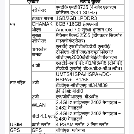
प्रकार
उत्पाद युक्ति
एमटीके एमटी8735 (4-कोर एआरएम
प्रोसेसर
कोर्टेक्स-ए53,1.3GHz)
टक्कर मारना
1GB/2GB LPDDR3
मंच
CHAMAK
8GB / 16GB ईएमएमसी
ओएस
Android 7.0 सुरक्षा भुगतान OS
सुरक्षा
मैक्सिम मैक्स32555 (डीपकवर सिक्योर
प्रोसेसर
माइक्रोकंट्रोलर)
एलटीई-एफडीडी/टीडीडी-एलटीई/
वायरलेस
टीडीएस-सीडीएमए/डब्ल्यूसीडीएमए/
मानक
सीडीएमए2000/ईडीजीई/जीपीआरएस
एलटीई-एफडीडी: बी1/बी3/बी8 (टीबीडी)
4 जी
टीडीडी-एलटीई: बी38/बी39/बी40/बी41
UMTS/HSPA/HSPA+/DC-
HSPA+ : B1/B8
तार रहित
3जी
टीडीएस-सीडीएमए: बी34/बी39
ईवीडीओ: बीसी0
2जी
एज/जीपीआरएस: बी3/बी8
2.4GHz आईएसएम 2402 मेगाहर्ट्ज ~
WLAN
2482 मेगाहर्ट्ज
2.4GHz आईएसएम 2402 मेगाहर्ट्ज ~
बीटी 4.1 एलई
2480 मेगाहर्ट्ज
USIM
कार्ड स्लॉट
4 PSAM स्लॉट, 2 सिम स्लॉट
GPS
GPS
जीपीएस, ग्लोनास