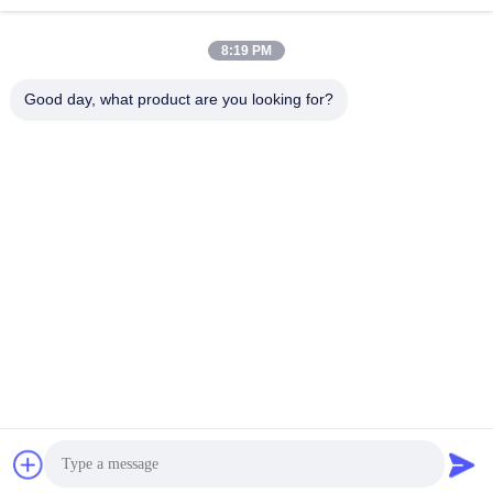
8:19 PM
Good day, what product are you looking for?
Wisecard Technology Co., Ltd.
blueliu@wisecardtech.com
+86-755-86007346
बी १३०३, चुआंगई टेक्नोलॉजी
बिल्डिंग, गाओक्सिन सी। १ एवेन्यू,
नानशान, शेन्ज़ेन, ग्वांगडोंग, ५१८०५
७, चीन
चीन अच्छा गुणवत्ता स्मार्ट कार्ड समाधान आपूर्तिकर्ता। कॉपीराइट © 2026 Wisecard
Technology Co., Ltd. . सब सभी अधिकार सुरक्षित.