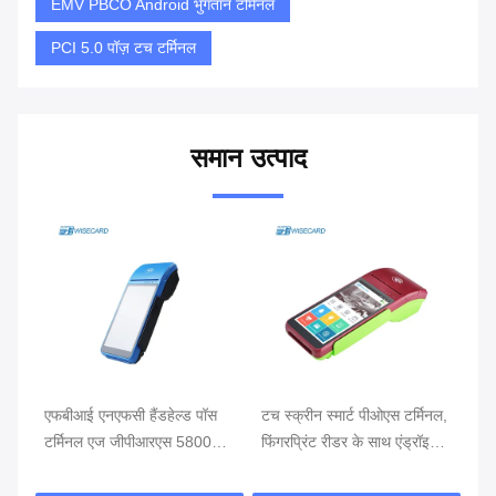
EMV PBCO Android भुगतान टर्मिनल
PCI 5.0 पॉज़ टच टर्मिनल
समान उत्पाद
थ
एफबीआई एनएफसी हैंडहेल्ड पॉस
टच स्क्रीन स्मार्ट पीओएस टर्मिनल,
खुद
टर्मिनल एज जीपीआरएस 5800
फिंगरप्रिंट रीडर के साथ एंड्रॉइड
टर्
एमएएच हैंडहेल्ड मोबाइल पॉस
पीओएस
सिस्टम्स