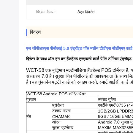
पिछला कैमरा:
8एम पिक्सेल
विवरण
एज जीपीआरएस पीसीआई 5.0 एंड्रॉइड पॉस मशीन टीडीएस सीडीएमए कार्ड 
प्रिंटर के साथ ऑल इन वन हैंडहेल्ड एनएफसी कार्ड पेमेंट टर्मिनल एंड्रॉइड
WCT-S8 एक बुद्धिमान मल्टीमीडिया हैंडहेल्ड POS टर्मिनल है
संस्करण 7.0 है।सुरक्षा चिप पीसीआई की आवश्यकता के साथ मिलती ह
है।यह चुंबकीय पट्टी कार्ड को स्वाइप करने, स्मार्ट आईसी कार्ड औ
WCT-S8 Android POS कॉन्फ़िगरेशन
प्रकार
उत्पाद युक्ति
प्रोसेसर
एमटीके एमटी8735 (4-
टक्कर मारना
1GB/2GB LPDDR
मंच
8GB / 16GB EMMC, T
CHAMAK
ओएस
Android 7.0 सुरक्षा 
सुरक्षा प्रोसेसर
MAXIM MAX32555 (डी