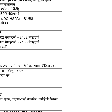
एलटीई/टीडीएस-सीडीएमए/डब्ल्यूसीडीएमए/
ई/जीपीआरएस
3/बी8 (टीबीडी)
बी39/बी40/बी41
/DC-HSPA+ : B1/B8
4/बी39
8
ेगाहर्ट्ज ~ 2482 मेगाहर्ट्ज
ेगाहर्ट्ज ~ 2480 मेगाहर्ट्ज
 स्लॉट
टच, मल्टी टच, सिग्नेचर सक्षम, वीडियो सक्षम
म अप, वॉल्यूम डाउन।
ूमेरिक की।
्ट
स, एएफ, क्यूआर/2डी बारकोड, जेपीईजी पिक्चर,