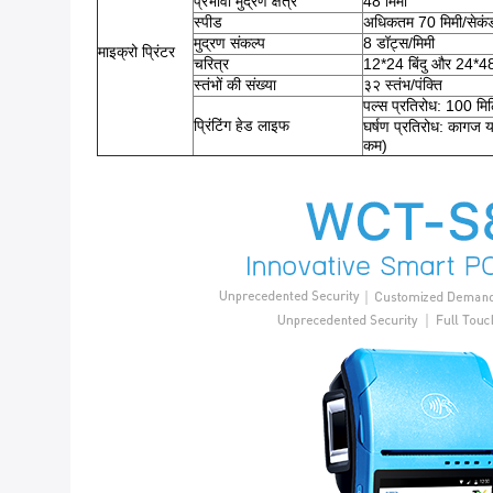
प्रभावी मुद्रण क्षेत्र
48 मिमी
स्पीड
अधिकतम 70 मिमी/सेकं
मुद्रण संकल्प
8 डॉट्स/मिमी
माइक्रो प्रिंटर
चरित्र
12*24 बिंदु और 24*48 
स्तंभों की संख्या
३२ स्तंभ/पंक्ति
पल्स प्रतिरोध: 100 मि
प्रिंटिंग हेड लाइफ
घर्षण प्रतिरोध: कागज य
कम)