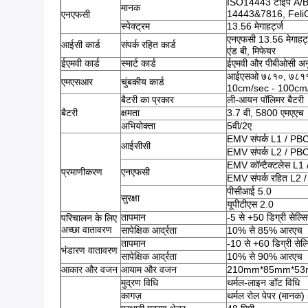
ISO14443 टाइप A/
मानक
14443&7816, FeliCa
एनएफसी
स्पेक्ट्रम
13.56 मेगाहर्ट्ज
एनएफसी 13.56 मेगाहर
आईसी कार्ड
संपर्क रहित कार्ड
एंड बी, मिफेयर
ईएमवी कार्ड
स्मार्ट कार्ड
ईएमवी और पीबीओसी अन
आईएसओ ७८१०, ७८११, ७८
एमएसआर
चुंबकीय कार्ड
10cm/sec - 100cm
बैटरी का प्रकार
ली-आयन पॉलिमर बैटरी
बैटरी
क्षमता
3.7 वी, 5800 एमएएच
अभियोक्ता
5वी/2ए
EMV संपर्क L1 / P
आईसीसी
EMV संपर्क L2 / P
EMV कॉन्टैक्टलेस L
प्रमाणीकरण
एनएफसी
EMV संपर्क रहित L2
पीसीआई 5.0
सुरक्षा
यूपीटीएस 2.0
तापमान
-5 से +50 डिग्री सेल्स
परिचालन के लिए
अच्छा वातावरण
सापेक्षिक आर्द्रता
10% से 85% आरएच
तापमान
-10 से +60 डिग्री सेल
भंडारण वातावरण
सापेक्षिक आर्द्रता
10% से 90% आरएच
आकार और वजन
आयाम और वजन
210mm*85mm*53mm,
मुद्रण विधि
थर्मल-लाइन डॉट विधि
कागज़
थर्मल रोल पेपर (मानक)