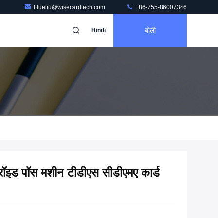
blueliu@wisecardtech.com
+86-755-86007346
बोली
Hindi
ॉइड पॉस मशीन टीडीएस सीडीएमए कार्ड