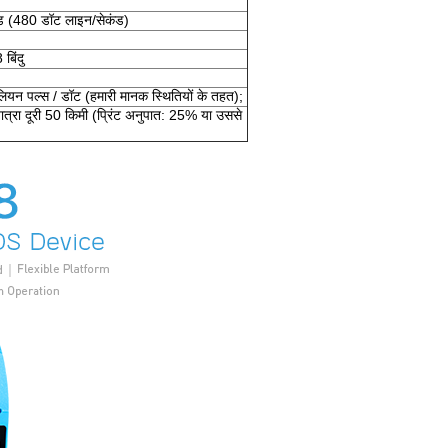
ड (480 डॉट लाइन/सेकंड)
बिंदु
लियन पल्स / डॉट (हमारी मानक स्थितियों के तहत);
ात्रा दूरी 50 किमी (प्रिंट अनुपात: 25% या उससे