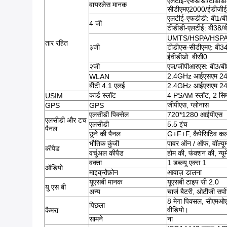
एलटीई-एफडीडी/टीडीडी-
वायरलेस मानक
सीडीएमए2000/ईडीजी
एलटीई-एफडीडी: बी1/बी
4 जी
टीडीडी-एलटीई: बी38/
UMTS/HSPA/HSPA+
तार रहित
३जी
टीडीएस-सीडीएमए: बी3
ईवीडीओ: बीसी0
२जी
एज/जीपीआरएस: बी3/बी
2.4GHz आईएसएम 2402 म
WLAN
बीटी 4.1 एलई
2.4GHz आईएसएम 2402 म
कार्ड स्लॉट
4 PSAM स्लॉट, 2 सिम
USIM
जीपीएस, ग्लोनास
GPS
GPS
एलसीडी पिक्सेल
720*1280 आईपीएस
एलसीडी और टच
एलसीडी
5.5 इंच
पैनल
छूने की पैनल
G+F+F, कैपेसिटिव कलर 
भौतिक कुंजी
पावर ऑन / ऑफ, वॉल्यू
कीपैड
वर्चुअल कीपैड
होम की, फंक्शन की, न्य
वक्ता
1 डब्ल्यू एक्स 1
ऑडियो
माइक्रोफ़ोन
आवाज़ डालना
यूएसबी मानक
यूएसबी टाइप सी 2.0
यु एस बी
अन्य
चार्ज बैटरी, ओटीजी सपोर
8 मेगा पिक्सल, सीएमओए
पिछला
वीडियो।
कैमरा
सामने
ना