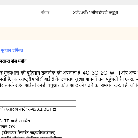
संचार:
2जी/3जी/4जी/वाईफाई,ब्लूटूथ
भुगतान टर्मिनल
 प्राइस पॉज़ मशीन
, यह मुख्यधारा की बुद्धिमान तकनीक को अपनाता है, 4G, 3G, 2G, WIFI और अन्
ै, अंतरराष्ट्रीय पीसीआई 5 के उच्चतम सुरक्षा मानकों तक पहुंचती है।एक्स, जो इस
र संपर्क रहित आईसी कार्ड, क्यूआर कोड आदि को पढ़ने का समर्थन करता है, जो वित्ती
कोर एआरएम कोर्टेक्स-ए53,1.3GHz)
3
F कार्ड समर्थित
भुगतान OS
पकवर सिक्योर माइक्रोकंट्रोलर)