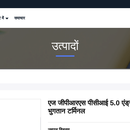
े में
समाचार
उत्पादों
एज जीपीआरएस पीसीआई 5.0 एंड्र
भुगतान टर्मिनल
उत्पाद विवरण