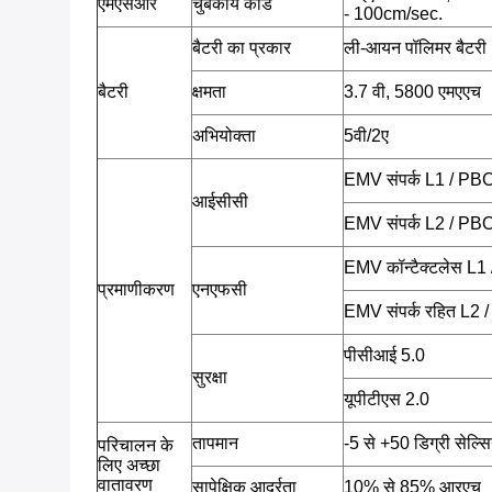
एमएसआर
चुंबकीय कार्ड
- 100cm/sec.
बैटरी का प्रकार
ली-आयन पॉलिमर बैटरी
बैटरी
क्षमता
3.7 वी, 5800 एमएएच
अभियोक्ता
5वी/2ए
EMV संपर्क L1 / PB
आईसीसी
EMV संपर्क L2 / PB
EMV कॉन्टैक्टलेस L
प्रमाणीकरण
एनएफसी
EMV संपर्क रहित L2
पीसीआई 5.0
सुरक्षा
यूपीटीएस 2.0
तापमान
-5 से +50 डिग्री सेल्
परिचालन के
लिए अच्छा
वातावरण
सापेक्षिक आर्द्रता
10% से 85% आरएच