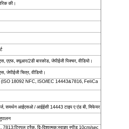
ूमेरिक की।
्ट
एस, एएफ, क्यूआर/2डी बारकोड, जेपीईजी पिक्चर, वीडियो।
एस, जेपीईजी चित्र, वीडियो।
 (ISO 18092 NFC, ISO/IEC 14443&7816, FeliCa
ट्ज, समर्थन आईएसओ / आईईसी 14443 टाइप ए एंड बी, मिफेयर
नुपालन
13;ट्रिपल ट्रैक, द्वि-दिशात्मक;स्वाइप स्पीड 10cm/sec