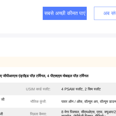
सबसे अच्छी कीमत पाएं
अब संपर
ए जीपीआरएस एंड्रॉइड पॉज़ टर्मिनल
,
4 पीएसएएम मोबाइल पॉज़ टर्मिनल
USIM कार्ड स्लॉट:
4 PSAM स्लॉट, 2 सिम स्लॉट
4 जी
भौतिक कुंजी:
पावर ऑन / ऑफ, वॉल्यूम अप, वॉल्यूम डाउ
8 मेगा पिक्सल, सीएमओएस, एएफ, क्यूआर/
ंजी
पिछला कैमरा: