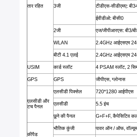
तार रहित
3जी
टीडीएस-सीडीएमए: बी3
ईवीडीओ: बीसी0
2जी
एज/जीपीआरएस: बी3/बी
WLAN
2.4GHz आईएसएम 2402 म
बीटी 4.1 एलई
2.4GHz आईएसएम 2402 म
USIM
कार्ड स्लॉट
4 PSAM स्लॉट, 2 सिम
GPS
GPS
जीपीएस, ग्लोनास
एलसीडी पिक्सेल
720*1280 आईपीएस
एलसीडी और
एलसीडी
5.5 इंच
टच पैनल
छूने की पैनल
G+F+F, कैपेसिटिव कलर 
भौतिक कुंजी
पावर ऑन / ऑफ, वॉल्यूम
कीपैड