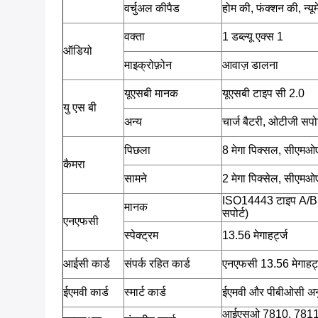
वर्चुअल कीपैड
होम की, फंक्शन की, न्य
वक्ता
1 डब्ल्यू एक्स 1
ऑडियो
माइक्रोफ़ोन
आवाज़ डालना
यूएसबी मानक
यूएसबी टाइप सी 2.0
यु एस बी
अन्य
चार्ज बैटरी, ओटीजी सपोर
पिछला
8 मेगा पिक्सल, सीएमओ
कैमरा
सामने
2 मेगा पिक्सेल, सीएमओ
ISO14443 टाइप A/B
मानक
सपोर्ट)
एनएफसी
स्पेक्ट्रम
13.56 मेगाहर्ट्ज
आईसी कार्ड
संपर्क रहित कार्ड
एनएफसी 13.56 मेगाहर्
ईएमवी कार्ड
स्मार्ट कार्ड
ईएमवी और पीबीओसी अ
आईएसओ 7810, 7811, 78