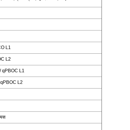
CO L1
OC L2
1 / qPBOC L1
 / qPBOC L2
सियस