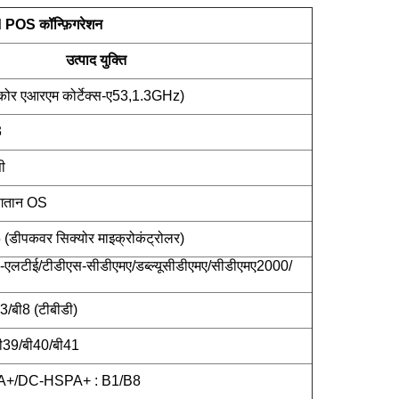
OS कॉन्फ़िगरेशन
उत्पाद युक्ति
कोर एआरएम कोर्टेक्स-ए53,1.3GHz)
3
ी
भुगतान OS
पकवर सिक्योर माइक्रोकंट्रोलर)
-एलटीई/टीडीएस-सीडीएमए/डब्ल्यूसीडीएमए/सीडीएमए2000/
3/बी8 (टीबीडी)
बी39/बी40/बी41
+/DC-HSPA+ : B1/B8