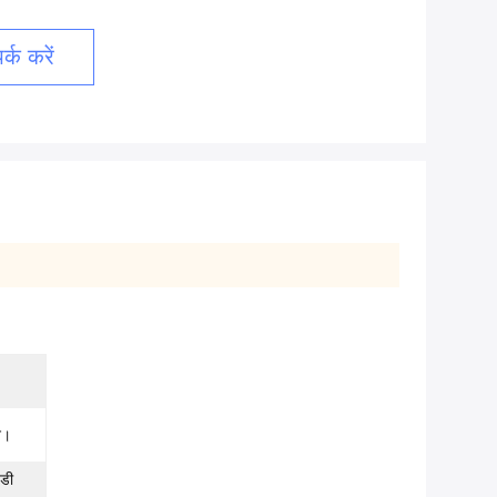
्क करें
न।
2डी