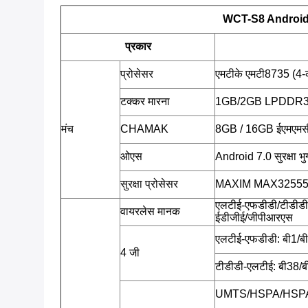
WCT-S8 Android P
प्रकार
प्रोसेसर
एमटीके एमटी8735 (4-
टक्कर मारना
1GB/2GB LPDDR
मंच
CHAMAK
8GB / 16GB ईएमएमस
ओएस
Android 7.0 सुरक्षा 
सुरक्षा प्रोसेसर
MAXIM MAX32555 (डी
एलटीई-एफडीडी/टीडीडी
वायरलेस मानक
ईडीजीई/जीपीआरएस
एलटीई-एफडीडी: बी1/बी
4 जी
टीडीडी-एलटीई: बी38/
UMTS/HSPA/HSPA